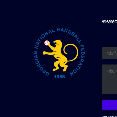
ᲓᲐᲒᲕᲘᲢᲝ