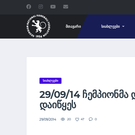
ᲛᲗᲐᲕᲐᲠᲘ
ᲡᲘᲐᲮᲚᲔᲔᲑᲘ
ᲡᲘᲐᲮᲚᲔᲔᲑᲘ
29/09/14 ᲩᲔᲛᲞᲘᲝᲜᲛᲐ
ᲓᲐᲘᲬᲧᲔᲡ
29/09/2014
20
47
0