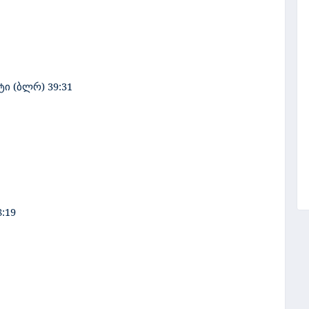
ი (ბლრ) 39:31
:19
1