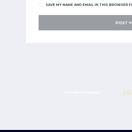
SAVE MY NAME AND EMAIL IN THIS BROWSER F
ᲡᲞᲝᲜᲡᲝᲠᲔᲑᲘ & ᲞᲐᲠᲢᲜᲘᲝᲠᲔᲑᲘ