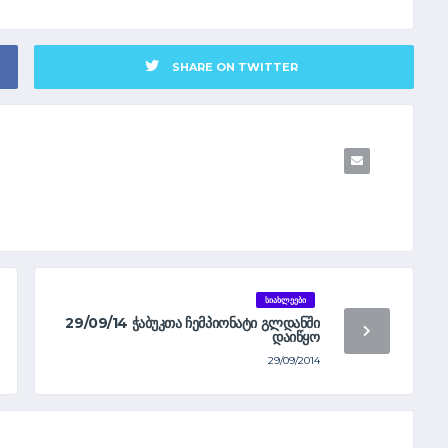
SHARE ON TWITTER
ᲡᲘᲐᲮᲚᲔᲔᲑᲘ
29/09/14 ᲭᲐᲑᲣᲙᲗᲐ ᲩᲔᲛᲞᲘᲝᲜᲐᲢᲘ ᲒᲚᲓᲐᲜᲨᲘ
ᲓᲐᲘᲬᲧᲝ
29/09/2014