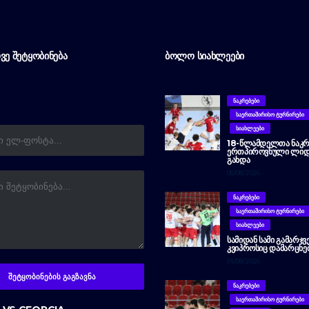
ᲕᲔ ᲨᲔᲢᲧᲝᲑᲘᲜᲔᲑᲐ
ᲑᲝᲚᲝ ᲡᲘᲐᲮᲚᲔᲔᲑᲘ
ᲜᲐᲙᲠᲔᲑᲔᲑᲘ
ᲡᲐᲔᲠᲗᲐᲨᲘᲠᲘᲡᲝ ᲢᲣᲠᲜᲘᲠᲔᲑᲘ
ᲡᲘᲐᲮᲚᲔᲔᲑᲘ
18-ᲬᲚᲐᲛᲓᲔᲚᲗᲐ ᲜᲐᲙᲠ
ᲔᲠᲗᲞᲘᲠᲝᲕᲜᲣᲚᲘ ᲚᲘᲓ
ᲒᲐᲮᲓᲐ
06/08/2026
ᲜᲐᲙᲠᲔᲑᲔᲑᲘ
ᲡᲐᲔᲠᲗᲐᲨᲘᲠᲘᲡᲝ ᲢᲣᲠᲜᲘᲠᲔᲑᲘ
ᲡᲘᲐᲮᲚᲔᲔᲑᲘ
ᲡᲐᲛᲘᲓᲐᲜ ᲡᲐᲛᲘ ᲒᲐᲛᲐᲠᲯᲕ
ᲙᲕᲘᲞᲠᲝᲡᲘᲪ ᲓᲐᲛᲐᲠᲪᲮᲔ
05/08/2026
ᲜᲐᲙᲠᲔᲑᲔᲑᲘ
ᲡᲐᲔᲠᲗᲐᲨᲘᲠᲘᲡᲝ ᲢᲣᲠᲜᲘᲠᲔᲑᲘ