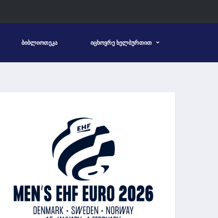
ᲑᲘᲑᲚᲘᲝᲗᲔᲙᲐ
ᲘᲪᲮᲝᲕᲠᲔ ᲮᲔᲚᲑᲣᲠᲗᲘᲗ