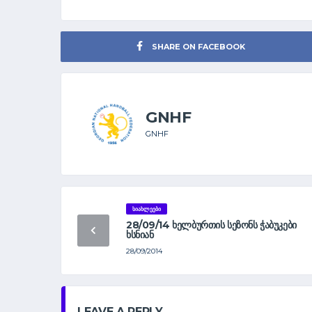
SHARE ON FACEBOOK
GNHF
GNHF
ᲡᲘᲐᲮᲚᲔᲔᲑᲘ
28/09/14 ᲮᲔᲚᲑᲣᲠᲗᲘᲡ ᲡᲔᲖᲝᲜᲡ ᲭᲐᲑᲣᲙᲔᲑᲘ
ᲮᲡᲜᲘᲐᲜ
28/09/2014
LEAVE A REPLY