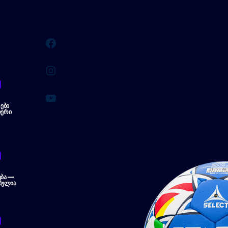
Facebook
Instagram
YouTube
ᲔᲑᲘ
ᲔᲠᲘ
ᲔᲑᲐ —
ᲑᲣᲚᲘᲐ