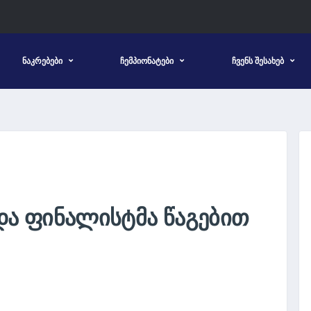
ᲜᲐᲙᲠᲔᲑᲔᲑᲘ
ᲩᲔᲛᲞᲘᲝᲜᲐᲢᲔᲑᲘ
ᲩᲕᲔᲜᲡ ᲨᲔᲡᲐᲮᲔᲑ
 ᲓᲐ ᲤᲘᲜᲐᲚᲘᲡᲢᲛᲐ ᲬᲐᲒᲔᲑᲘᲗ