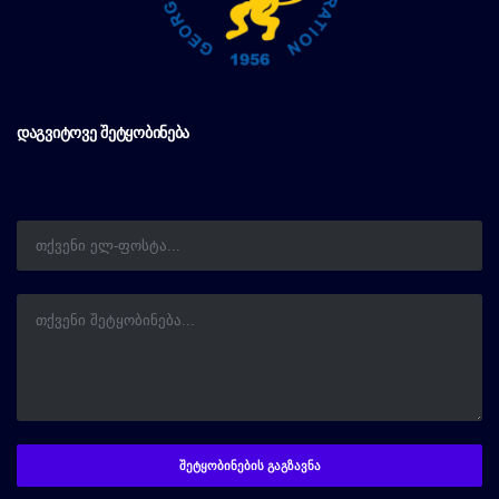
ᲓᲐᲒᲕᲘᲢᲝᲕᲔ ᲨᲔᲢᲧᲝᲑᲘᲜᲔᲑᲐ