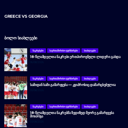
GREECE VS GEORGIA
ᲑᲝᲚᲝ ᲡᲘᲐᲮᲚᲔᲔᲑᲘ
ᲜᲐᲙᲠᲔᲑᲔᲑᲘ
ᲡᲐᲔᲠᲗᲐᲨᲘᲠᲘᲡᲝ ᲢᲣᲠᲜᲘᲠᲔᲑᲘ
ᲡᲘᲐᲮᲚᲔᲔᲑᲘ
18-ᲬᲚᲐᲛᲓᲔᲚᲗᲐ ᲜᲐᲙᲠᲔᲑᲘ ᲔᲠᲗᲞᲘᲠᲝᲕᲜᲣᲚᲘ ᲚᲘᲓᲔᲠᲘ ᲒᲐᲮᲓᲐ
06/08/2026
ᲜᲐᲙᲠᲔᲑᲔᲑᲘ
ᲡᲐᲔᲠᲗᲐᲨᲘᲠᲘᲡᲝ ᲢᲣᲠᲜᲘᲠᲔᲑᲘ
ᲡᲘᲐᲮᲚᲔᲔᲑᲘ
ᲡᲐᲛᲘᲓᲐᲜ ᲡᲐᲛᲘ ᲒᲐᲛᲐᲠᲯᲕᲔᲑᲐ — ᲙᲕᲘᲞᲠᲝᲡᲘᲪ ᲓᲐᲛᲐᲠᲪᲮᲔᲑᲣᲚᲘᲐ
05/08/2026
ᲜᲐᲙᲠᲔᲑᲔᲑᲘ
ᲡᲐᲔᲠᲗᲐᲨᲘᲠᲘᲡᲝ ᲢᲣᲠᲜᲘᲠᲔᲑᲘ
ᲡᲘᲐᲮᲚᲔᲔᲑᲘ
18-ᲬᲚᲐᲛᲓᲔᲚᲗᲐ ᲜᲐᲙᲠᲔᲑᲛᲐ ᲖᲔᲓᲘᲖᲔᲓ ᲛᲔᲝᲠᲔ ᲒᲐᲛᲐᲠᲯᲕᲔᲑᲐ
ᲛᲝᲘᲞᲝᲕᲐ
03/08/2026