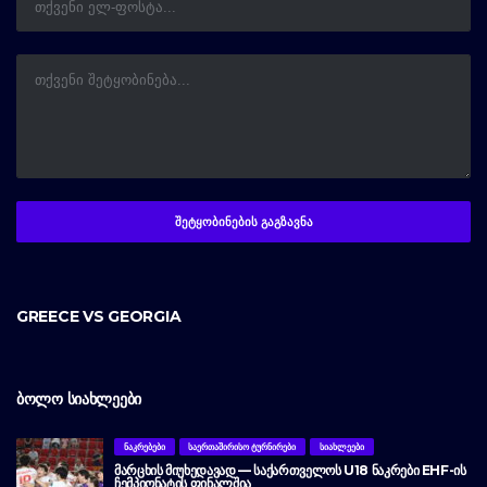
GREECE VS GEORGIA
ᲑᲝᲚᲝ ᲡᲘᲐᲮᲚᲔᲔᲑᲘ
ᲜᲐᲙᲠᲔᲑᲔᲑᲘ
ᲡᲐᲔᲠᲗᲐᲨᲘᲠᲘᲡᲝ ᲢᲣᲠᲜᲘᲠᲔᲑᲘ
ᲡᲘᲐᲮᲚᲔᲔᲑᲘ
ᲛᲐᲠᲪᲮᲘᲡ ᲛᲘᲣᲮᲔᲓᲐᲕᲐᲓ — ᲡᲐᲥᲐᲠᲗᲕᲔᲚᲝᲡ U18 ᲜᲐᲙᲠᲔᲑᲘ EHF-ᲘᲡ
ᲩᲔᲛᲞᲘᲝᲜᲐᲢᲘᲡ ᲤᲘᲜᲐᲚᲨᲘᲐ