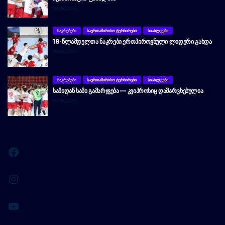
08/08/2026
ᲜᲐᲙᲠᲔᲑᲔᲑᲘ
ᲡᲐᲔᲠᲗᲐᲨᲘᲠᲘᲡᲝ ᲢᲣᲠᲜᲘᲠᲔᲑᲘ
ᲡᲘᲐᲮᲚᲔᲔᲑᲘ
18-ᲬᲚᲐᲛᲓᲔᲚᲗᲐ ᲜᲐᲙᲠᲔᲑᲘ ᲔᲠᲗᲞᲘᲠᲝᲕᲜᲣᲚᲘ ᲚᲘᲓᲔᲠᲘ ᲒᲐᲮᲓᲐ
06/08/2026
ᲜᲐᲙᲠᲔᲑᲔᲑᲘ
ᲡᲐᲔᲠᲗᲐᲨᲘᲠᲘᲡᲝ ᲢᲣᲠᲜᲘᲠᲔᲑᲘ
ᲡᲘᲐᲮᲚᲔᲔᲑᲘ
ᲡᲐᲛᲘᲓᲐᲜ ᲡᲐᲛᲘ ᲒᲐᲛᲐᲠᲯᲕᲔᲑᲐ — ᲙᲕᲘᲞᲠᲝᲡᲘᲪ ᲓᲐᲛᲐᲠᲪᲮᲔᲑᲣᲚᲘᲐ
05/08/2026
Facebook
Instagram
YouTube