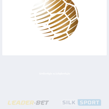
ᲡᲞᲝᲜᲡᲝᲠᲔᲑᲘ & ᲞᲐᲠᲢᲜᲘᲝᲠᲔᲑᲘ