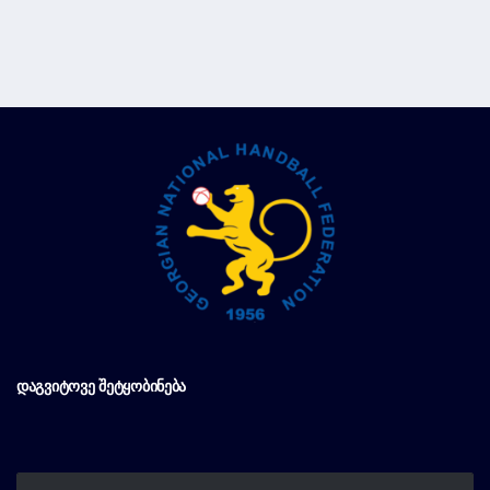
ᲓᲐᲒᲕᲘᲢᲝᲕᲔ ᲨᲔᲢᲧᲝᲑᲘᲜᲔᲑᲐ