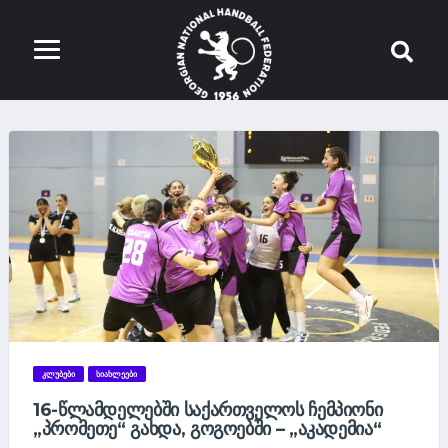
ᲙᲚᲣᲑᲔᲑᲘ
ᲡᲘᲐᲮᲚᲔᲔᲑᲘ
16-ᲬᲚᲐᲛᲓᲔᲚᲔᲑᲨᲘ ᲡᲐᲥᲐᲠᲗᲕᲔᲚᲝᲡ ᲩᲔᲛᲞᲘᲝᲜᲘ
„ᲞᲠᲝᲛᲔᲗᲔ“ ᲒᲐᲮᲓᲐ, ᲒᲝᲒᲝᲔᲑᲨᲘ – „ᲐᲙᲐᲓᲔᲛᲘᲐ“