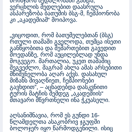
ბრინჯაოს მედალოსანი გახდა,
ვერცხლის მედლებით დაასრულა
ასპარეზობა ბათუმის ბსგ-მ, ჩემპიონობა
კი „აკადემიამ“ მოიპოვა.
„ვიცოდით, რომ ბათუმელებთან (ბსგ)
რთული თამაში გველოდა, თუმცა ისეთი
განწყობითა და შემართებით გავედით
მოედანზე, რომ აუცილებლად უნდა
მოგვეგო. მართალია, უკეთ თამაშიც
შეგვეძლო, მაგრამ ახლა ამას არსებითი
მნიშვნელობა აღარ აქვს. დასახულ
მიზანს მივაღწიეთ, ჩემპიონები
გავხდით”, – აცხადებდა დასკვნითი
ტურის მატჩის შემდეგ „აკადემიის“
მთავარი მწვრთნელი ინა ჭკუასელი.
აღსანიშნავია, რომ ეს გუნდი 16-
წლამდელთა ასაკობრივ ჯგუფში
ბოლოჯერ იყო წარმოდგენილი. ისიც