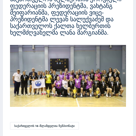
ფედერაციის პრეზიდენტმა, ვახტანგ
მეიფარიანმა, ფედერაციის ვიცე-
პრეზიდენტმა ლევან სალუქვაძემ და
საქართველოს ქალთა ხელბურთის
ხელმძღვანელმა ლანა მარგიანმა.
ᲡᲐᲥᲐᲠᲗᲕᲔᲚᲝᲡ 16-ᲬᲚᲐᲛᲓᲔᲚᲗᲐ ᲩᲔᲛᲞᲘᲝᲜᲐᲢᲘ