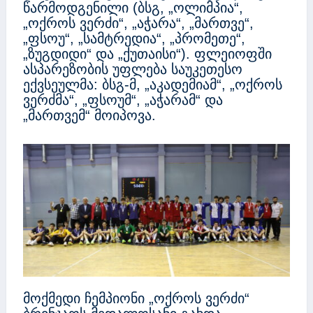
წარმოდგენილი (ბსგ, „ოლიმპია“,
„ოქროს ვერძი“, „აჭარა“, „მართვე“,
„ფსოუ“, „სამტრედია“, „პრომეთე“,
„ზუგდიდი“ და „ქუთაისი“). ფლეიოფში
ასპარეზობის უფლება საუკეთესო
ექვსეულმა: ბსგ-მ, „აკადემიამ“, „ოქროს
ვერძმა“, „ფსოუმ“, „აჭარამ“ და
„მართვემ“ მოიპოვა.
მოქმედი ჩემპიონი „ოქროს ვერძი“