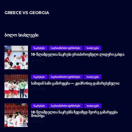
GREECE VS GEORGIA
ᲑᲝᲚᲝ ᲡᲘᲐᲮᲚᲔᲔᲑᲘ
ᲜᲐᲙᲠᲔᲑᲔᲑᲘ
ᲡᲐᲔᲠᲗᲐᲨᲘᲠᲘᲡᲝ ᲢᲣᲠᲜᲘᲠᲔᲑᲘ
ᲡᲘᲐᲮᲚᲔᲔᲑᲘ
18-ᲬᲚᲐᲛᲓᲔᲚᲗᲐ ᲜᲐᲙᲠᲔᲑᲘ ᲔᲠᲗᲞᲘᲠᲝᲕᲜᲣᲚᲘ ᲚᲘᲓᲔᲠᲘ ᲒᲐᲮᲓᲐ
06/08/2026
ᲜᲐᲙᲠᲔᲑᲔᲑᲘ
ᲡᲐᲔᲠᲗᲐᲨᲘᲠᲘᲡᲝ ᲢᲣᲠᲜᲘᲠᲔᲑᲘ
ᲡᲘᲐᲮᲚᲔᲔᲑᲘ
ᲡᲐᲛᲘᲓᲐᲜ ᲡᲐᲛᲘ ᲒᲐᲛᲐᲠᲯᲕᲔᲑᲐ — ᲙᲕᲘᲞᲠᲝᲡᲘᲪ ᲓᲐᲛᲐᲠᲪᲮᲔᲑᲣᲚᲘᲐ
05/08/2026
ᲜᲐᲙᲠᲔᲑᲔᲑᲘ
ᲡᲐᲔᲠᲗᲐᲨᲘᲠᲘᲡᲝ ᲢᲣᲠᲜᲘᲠᲔᲑᲘ
ᲡᲘᲐᲮᲚᲔᲔᲑᲘ
18-ᲬᲚᲐᲛᲓᲔᲚᲗᲐ ᲜᲐᲙᲠᲔᲑᲛᲐ ᲖᲔᲓᲘᲖᲔᲓ ᲛᲔᲝᲠᲔ ᲒᲐᲛᲐᲠᲯᲕᲔᲑᲐ
ᲛᲝᲘᲞᲝᲕᲐ
03/08/2026