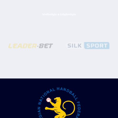
ᲡᲞᲝᲜᲡᲝᲠᲔᲑᲘ & ᲞᲐᲠᲢᲜᲘᲝᲠᲔᲑᲘ