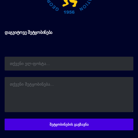
ᲓᲐᲒᲕᲘᲢᲝᲕᲔ ᲨᲔᲢᲧᲝᲑᲘᲜᲔᲑᲐ