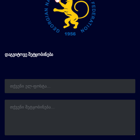
ᲓᲐᲒᲕᲘᲢᲝᲕᲔ ᲨᲔᲢᲧᲝᲑᲘᲜᲔᲑᲐ