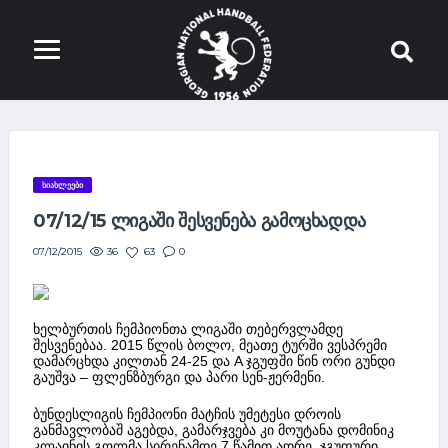
ᲡᲘᲐᲮᲚᲔᲔᲑᲘ
07/12/15 ᲚᲘᲒᲐᲨᲘ ᲨᲔᲡᲕᲔᲜᲔᲑᲐ ᲒᲐᲛᲝᲪᲮᲐᲓᲓᲐ
36
63
0
07/12/2015
ხელბურთის ჩემპიონთა ლიგაში თებერვლამდე
შესვენებაა. 2015 წლის ბოლო, მეათე ტურში ვესპრემი
დამარცხდა კილთან 24-25 და A ჯგუფში წინ ორი გუნდი
გაუშვა – ფლენზბურგი და პარი სენ-ჟერმენი.
ბუნდესლიგის ჩემპიონი მატჩის უმეტესი დროის
განმავლობაშ აგებდა, გამარჯვება კი მოუტანა დომინიკ
კლაინის გოლმა სირენამდე 7 წამით ადრე. ჯგუფური