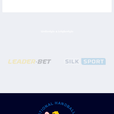
ᲡᲞᲝᲜᲡᲝᲠᲔᲑᲘ & ᲞᲐᲠᲢᲜᲘᲝᲠᲔᲑᲘ