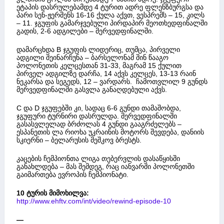
ეტაპის დასრულებამდე 4 ტურით ადრე ფლენზბურგსა და
პარი სენ-ჟერმენს 16-16 ქულა აქვთ, ვესპრემს – 15, კილს
– 11. ჯგუფის გამარჯვებული პირდაპირ მეოთხედფინალში
გადის, 2-6 ადგილები – მერვედფინალში.
დამარცხდა B ჯგუფის ლიდერიც, თუმცა, პირველი
ადგილი შეინარჩუნა – ბარსელონამ შინ წააგო
პოლონეთის კელცესთან 31-33, მაგრამ 15 ქულით
პირველ ადგილზე დარჩა, 14 აქვს კელცეს, 13-13 რაინ
ნეკარსა და სეგედს, 12 – ვარდარს. ჩამოთვლილ 9 გუნდს
მერვედფინალში გასვლა განაღდებული აქვს.
C და D ჯგუფებში კი, სადაც 6-6 გუნდი თამაშობდა,
ჯგუფური ტურნირი დასრულდა. მერვედფინალში
გასასვლელად ბრძოლას 4 გუნდი გააგრძელებს –
ესპანეთის ლა რიოხა უკრაინის მოტორს შევდება, დანიის
სკიერნი – ბელარუსის მეშკოვ ბრესტს.
კაცების ჩემპიონთა ლიგა თებერვლის დასაწყისში
განახლდება – მას შემდეგ, რაც იანვარში პოლონეთში
გაიმართება ევროპის ჩემპიონატი.
10
ტურის
მიმოხილვა
:
http://www.ehftv.com/int/video/rewind-episode-10
—