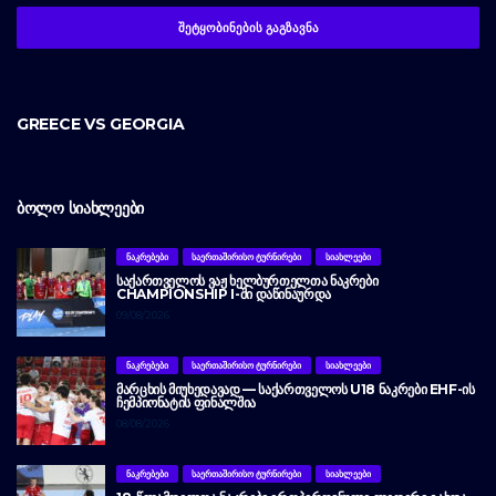
GREECE VS GEORGIA
ᲑᲝᲚᲝ ᲡᲘᲐᲮᲚᲔᲔᲑᲘ
ᲜᲐᲙᲠᲔᲑᲔᲑᲘ
ᲡᲐᲔᲠᲗᲐᲨᲘᲠᲘᲡᲝ ᲢᲣᲠᲜᲘᲠᲔᲑᲘ
ᲡᲘᲐᲮᲚᲔᲔᲑᲘ
ᲡᲐᲥᲐᲠᲗᲕᲔᲚᲝᲡ ᲕᲐᲟ ᲮᲔᲚᲑᲣᲠᲗᲔᲚᲗᲐ ᲜᲐᲙᲠᲔᲑᲘ
CHAMPIONSHIP I-ᲨᲘ ᲓᲐᲬᲘᲜᲐᲣᲠᲓᲐ
09/08/2026
ᲜᲐᲙᲠᲔᲑᲔᲑᲘ
ᲡᲐᲔᲠᲗᲐᲨᲘᲠᲘᲡᲝ ᲢᲣᲠᲜᲘᲠᲔᲑᲘ
ᲡᲘᲐᲮᲚᲔᲔᲑᲘ
ᲛᲐᲠᲪᲮᲘᲡ ᲛᲘᲣᲮᲔᲓᲐᲕᲐᲓ — ᲡᲐᲥᲐᲠᲗᲕᲔᲚᲝᲡ U18 ᲜᲐᲙᲠᲔᲑᲘ EHF-ᲘᲡ
ᲩᲔᲛᲞᲘᲝᲜᲐᲢᲘᲡ ᲤᲘᲜᲐᲚᲨᲘᲐ
08/08/2026
ᲜᲐᲙᲠᲔᲑᲔᲑᲘ
ᲡᲐᲔᲠᲗᲐᲨᲘᲠᲘᲡᲝ ᲢᲣᲠᲜᲘᲠᲔᲑᲘ
ᲡᲘᲐᲮᲚᲔᲔᲑᲘ