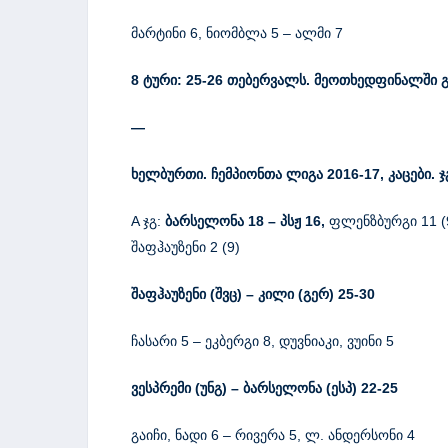
მარტინი 6, ნიომბლა 5 – ალმი 7
8
ტური:
25-26
თებერვალს. მეოთხედფინალში გა
—
ხელბურთი. ჩემპიონთა ლიგა
2016-17,
კ
აცები. 
A ჯგ:
ბარსელონა 18 – პსჟ 16,
ფლენზბურგი 11 (9
შაფჰაუზენი 2 (9)
შაფჰაუზენი
(
შვც
)
–
კილი
(
გერ
)
25-30
ჩასარი 5 – ეკბერგი 8, დუვნიაკი, ვუინი 5
ვესპრემი
(
უნგ
)
–
ბარსელონა
(
ესპ
)
22-25
გაიჩი, ნადი 6 – რივერა 5, ლ. ანდერსონი 4