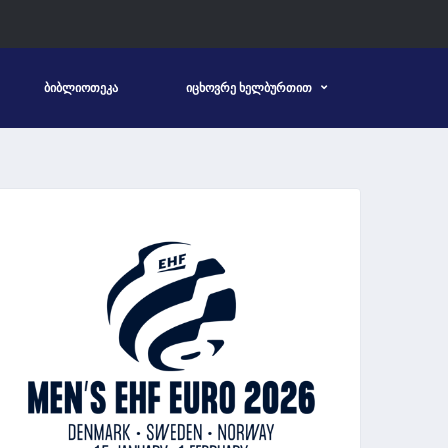
ᲑᲘᲑᲚᲘᲝᲗᲔᲙᲐ
ᲘᲪᲮᲝᲕᲠᲔ ᲮᲔᲚᲑᲣᲠᲗᲘᲗ