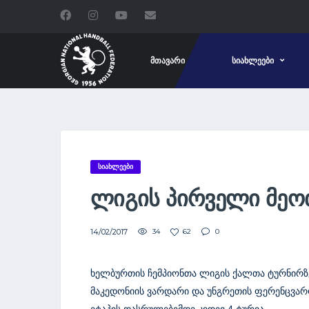
ᲛᲗᲐᲕᲐᲠᲘ
ᲡᲘᲐᲮᲚᲔᲔᲑᲘ
ᲡᲘᲐᲮᲚᲔᲔᲑᲘ
ᲚᲘᲒᲘᲡ ᲞᲘᲠᲕᲔᲚᲘ ᲛᲔ
14/02/2017
34
62
0
ხელბურთის ჩემპიონთა ლიგის ქალთა ტურნირზ
მაკედონიის ვარდარი და უნგრეთის ფერენცვარ
ეტაპის დასრულებემდე კიდევ 4 ტურია.