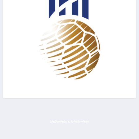
ᲡᲞᲝᲜᲡᲝᲠᲔᲑᲘ & ᲞᲐᲠᲢᲜᲘᲝᲠᲔᲑᲘ