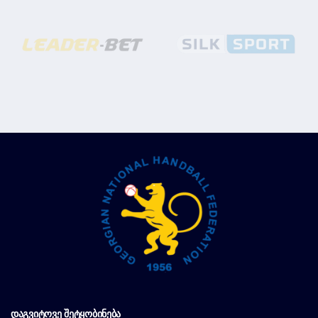
ᲓᲐᲒᲕᲘᲢᲝᲕᲔ ᲨᲔᲢᲧᲝᲑᲘᲜᲔᲑᲐ