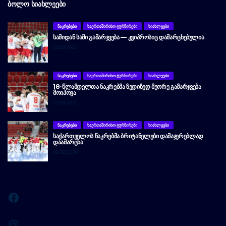
ᲑᲝᲚᲝ ᲡᲘᲐᲮᲚᲔᲔᲑᲘ
ᲜᲐᲙᲠᲔᲑᲔᲑᲘ
ᲡᲐᲔᲠᲗᲐᲨᲘᲠᲘᲡᲝ ᲢᲣᲠᲜᲘᲠᲔᲑᲘ
ᲡᲘᲐᲮᲚᲔᲔᲑᲘ
ᲡᲐᲛᲘᲓᲐᲜ ᲡᲐᲛᲘ ᲒᲐᲛᲐᲠᲯᲕᲔᲑᲐ — ᲙᲕᲘᲞᲠᲝᲡᲘᲪ ᲓᲐᲛᲐᲠᲪᲮᲔᲑᲣᲚᲘᲐ
05/08/2026
ᲜᲐᲙᲠᲔᲑᲔᲑᲘ
ᲡᲐᲔᲠᲗᲐᲨᲘᲠᲘᲡᲝ ᲢᲣᲠᲜᲘᲠᲔᲑᲘ
ᲡᲘᲐᲮᲚᲔᲔᲑᲘ
18-ᲬᲚᲐᲛᲓᲔᲚᲗᲐ ᲜᲐᲙᲠᲔᲑᲛᲐ ᲖᲔᲓᲘᲖᲔᲓ ᲛᲔᲝᲠᲔ ᲒᲐᲛᲐᲠᲯᲕᲔᲑᲐ
ᲛᲝᲘᲞᲝᲕᲐ
03/08/2026
ᲜᲐᲙᲠᲔᲑᲔᲑᲘ
ᲡᲐᲔᲠᲗᲐᲨᲘᲠᲘᲡᲝ ᲢᲣᲠᲜᲘᲠᲔᲑᲘ
ᲡᲘᲐᲮᲚᲔᲔᲑᲘ
ᲡᲐᲥᲐᲠᲗᲕᲔᲚᲝᲡ ᲜᲐᲙᲠᲔᲑᲛᲐ ᲑᲠᲘᲢᲐᲜᲔᲚᲔᲑᲘ ᲓᲐᲛᲐᲯᲔᲠᲔᲑᲚᲐᲓ
ᲓᲐᲐᲛᲐᲠᲪᲮᲐ
02/08/2026
Facebook
Instagram