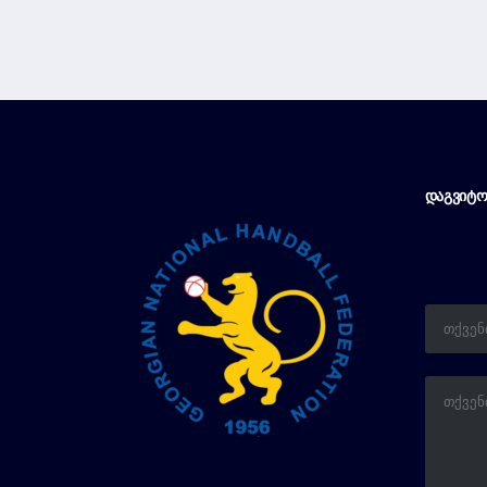
ᲓᲐᲒᲕᲘᲢᲝ