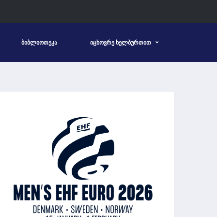
ᲑᲘᲑᲚᲘᲝᲗᲔᲙᲐ
ᲘᲪᲮᲝᲕᲠᲔ ᲮᲔᲚᲑᲣᲠᲗᲘᲗ