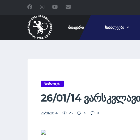
ᲛᲗᲐᲕᲐᲠᲘ
ᲡᲘᲐᲮᲚᲔᲔᲑᲘ
ᲡᲘᲐᲮᲚᲔᲔᲑᲘ
26/01/14 ᲕᲐᲠᲡᲙᲕᲚᲐᲕ
26/01/2014
25
55
0