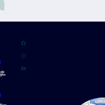
Facebook
Instagram
YouTube
ᲔᲑᲘ
ᲔᲠᲘ
ᲔᲑᲐ —