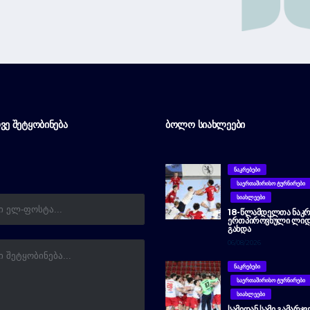
ᲕᲔ ᲨᲔᲢᲧᲝᲑᲘᲜᲔᲑᲐ
ᲑᲝᲚᲝ ᲡᲘᲐᲮᲚᲔᲔᲑᲘ
ᲜᲐᲙᲠᲔᲑᲔᲑᲘ
ᲡᲐᲔᲠᲗᲐᲨᲘᲠᲘᲡᲝ ᲢᲣᲠᲜᲘᲠᲔᲑᲘ
ᲡᲘᲐᲮᲚᲔᲔᲑᲘ
18-ᲬᲚᲐᲛᲓᲔᲚᲗᲐ ᲜᲐᲙᲠ
ᲔᲠᲗᲞᲘᲠᲝᲕᲜᲣᲚᲘ ᲚᲘᲓ
ᲒᲐᲮᲓᲐ
06/08/2026
ᲜᲐᲙᲠᲔᲑᲔᲑᲘ
ᲡᲐᲔᲠᲗᲐᲨᲘᲠᲘᲡᲝ ᲢᲣᲠᲜᲘᲠᲔᲑᲘ
ᲡᲘᲐᲮᲚᲔᲔᲑᲘ
ᲡᲐᲛᲘᲓᲐᲜ ᲡᲐᲛᲘ ᲒᲐᲛᲐᲠᲯᲕ