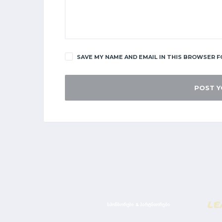
SAVE MY NAME AND EMAIL IN THIS BROWSER F
ᲡᲞᲝᲜᲡᲝᲠᲔᲑᲘ & ᲞᲐᲠᲢᲜᲘᲝᲠᲔᲑᲘ