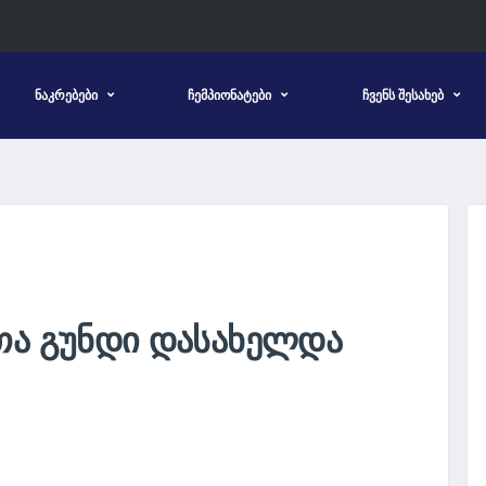
ᲜᲐᲙᲠᲔᲑᲔᲑᲘ
ᲩᲔᲛᲞᲘᲝᲜᲐᲢᲔᲑᲘ
ᲩᲕᲔᲜᲡ ᲨᲔᲡᲐᲮᲔᲑ
ᲗᲐ ᲒᲣᲜᲓᲘ ᲓᲐᲡᲐᲮᲔᲚᲓᲐ