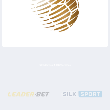
ᲡᲞᲝᲜᲡᲝᲠᲔᲑᲘ & ᲞᲐᲠᲢᲜᲘᲝᲠᲔᲑᲘ