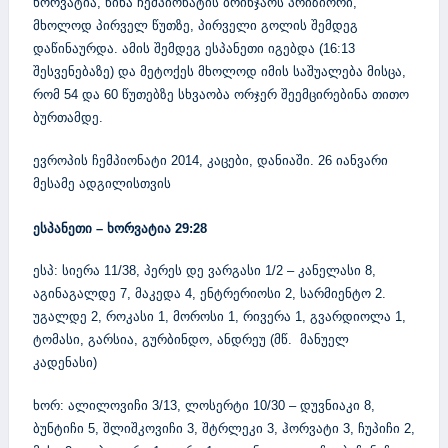
ხორვატია
წინა
ჩემპიონატის
ბრინჯაოს
პრიზიორი
,
,
მხოლოდ
პირველ
წუთზე
პირველი
გოლის
შემდეგ
,
დაწინაურდა
ამის
შემდეგ
ესპანეთი
იგებდა
.
(16:13
შესვენებაზე
და
მეტოქეს
მხოლოდ
იმის
საშუალება
მისცა
)
,
რომ
და
წუთებზე
სხვაობა
ორჯერ
შეემცირებინა
თითო
54
60
ბურთამდე
.
ევროპის
ჩემპიონატი
კაცები
დანიაში
იანვარი
2014,
,
. 26
მესამე
ადგილისთვის
ესპანეთი
ხორვატია
–
29:28
ესპ
სიერა
პერეს
დე
ვარგასი
კანელასი
:
11/38,
1/2 –
8,
აგინაგალდე
მაკედა
ენტრერიოსი
სარმიენტო
7,
4,
2,
2.
უგალდე
როკასი
მოროსი
რივერა
გვარდიოლა
2,
1,
1,
1,
1,
ტომასი
გარსია
გურბინდო
ანდრეუ
მწ
მანუელ
,
,
,
(
.
კადენასი
)
ხორ
ალილოვიჩი
ლოსერტი
დუვნიაკი
:
3/13,
10/30 –
8,
ბუნტიჩი
შლიშკოვიჩი
შტრლეკი
ჰორვატი
ჩუპიჩი
5,
3,
3,
3,
2,