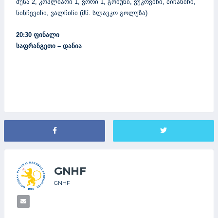
მუსა
კოპლიარი
ვორი
გოიუნი
ვუკოვიჩი
ბიჩანიჩი
2,
1,
1,
,
,
,
ნინჩევიჩი
ვალჩიჩი
მწ
სლავკო
გოლუზა
,
(
.
)
ფინალი
20:30
საფრანგეთი
დანია
–
GNHF
GNHF