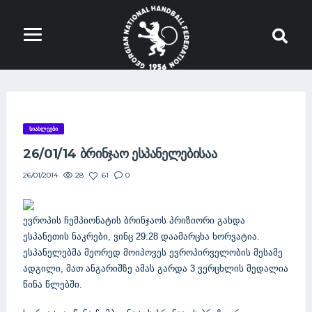
ᲡᲘᲐᲮᲚᲔᲔᲑᲘ
26/01/14 ᲑᲠᲘᲜᲯᲐᲝ ᲔᲡᲞᲐᲜᲔᲚᲔᲑᲘᲡᲐᲐ
28
61
0
26/01/2014
ევროპის
ჩემპიონატის
ბრინჯაოს
პრიზიორი
გახდა
ესპანეთის
ნაკრები
ვინც
დაამარცხა
ხორვატია
,
29:28
.
ესპანელებმა
მეორედ
მოიპოვეს
ევროპირველობის
მესამე
ადგილი
მათ
ანგარიშზე
ამას
გარდა
ვერცხლის
მედალია
,
3
წინა
წლებში
.