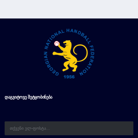
ᲓᲐᲒᲕᲘᲢᲝᲕᲔ ᲨᲔᲢᲧᲝᲑᲘᲜᲔᲑᲐ