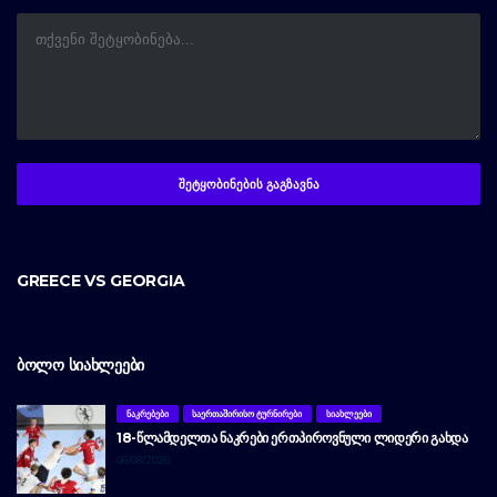
GREECE VS GEORGIA
ᲑᲝᲚᲝ ᲡᲘᲐᲮᲚᲔᲔᲑᲘ
ᲜᲐᲙᲠᲔᲑᲔᲑᲘ
ᲡᲐᲔᲠᲗᲐᲨᲘᲠᲘᲡᲝ ᲢᲣᲠᲜᲘᲠᲔᲑᲘ
ᲡᲘᲐᲮᲚᲔᲔᲑᲘ
18-ᲬᲚᲐᲛᲓᲔᲚᲗᲐ ᲜᲐᲙᲠᲔᲑᲘ ᲔᲠᲗᲞᲘᲠᲝᲕᲜᲣᲚᲘ ᲚᲘᲓᲔᲠᲘ ᲒᲐᲮᲓᲐ
06/08/2026