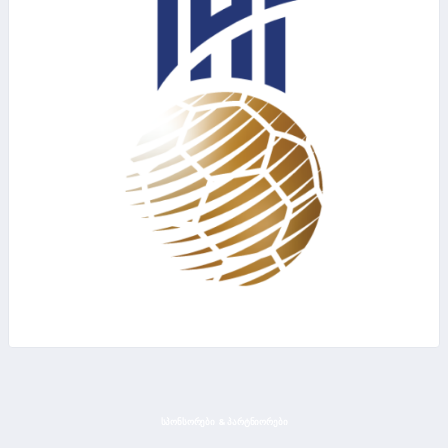
ᲡᲞᲝᲜᲡᲝᲠᲔᲑᲘ & ᲞᲐᲠᲢᲜᲘᲝᲠᲔᲑᲘ