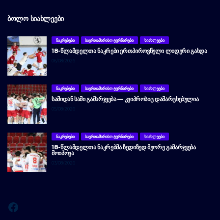
ᲑᲝᲚᲝ ᲡᲘᲐᲮᲚᲔᲔᲑᲘ
ᲜᲐᲙᲠᲔᲑᲔᲑᲘ
ᲡᲐᲔᲠᲗᲐᲨᲘᲠᲘᲡᲝ ᲢᲣᲠᲜᲘᲠᲔᲑᲘ
ᲡᲘᲐᲮᲚᲔᲔᲑᲘ
18-ᲬᲚᲐᲛᲓᲔᲚᲗᲐ ᲜᲐᲙᲠᲔᲑᲘ ᲔᲠᲗᲞᲘᲠᲝᲕᲜᲣᲚᲘ ᲚᲘᲓᲔᲠᲘ ᲒᲐᲮᲓᲐ
06/08/2026
ᲜᲐᲙᲠᲔᲑᲔᲑᲘ
ᲡᲐᲔᲠᲗᲐᲨᲘᲠᲘᲡᲝ ᲢᲣᲠᲜᲘᲠᲔᲑᲘ
ᲡᲘᲐᲮᲚᲔᲔᲑᲘ
ᲡᲐᲛᲘᲓᲐᲜ ᲡᲐᲛᲘ ᲒᲐᲛᲐᲠᲯᲕᲔᲑᲐ — ᲙᲕᲘᲞᲠᲝᲡᲘᲪ ᲓᲐᲛᲐᲠᲪᲮᲔᲑᲣᲚᲘᲐ
05/08/2026
ᲜᲐᲙᲠᲔᲑᲔᲑᲘ
ᲡᲐᲔᲠᲗᲐᲨᲘᲠᲘᲡᲝ ᲢᲣᲠᲜᲘᲠᲔᲑᲘ
ᲡᲘᲐᲮᲚᲔᲔᲑᲘ
18-ᲬᲚᲐᲛᲓᲔᲚᲗᲐ ᲜᲐᲙᲠᲔᲑᲛᲐ ᲖᲔᲓᲘᲖᲔᲓ ᲛᲔᲝᲠᲔ ᲒᲐᲛᲐᲠᲯᲕᲔᲑᲐ
ᲛᲝᲘᲞᲝᲕᲐ
03/08/2026
Facebook