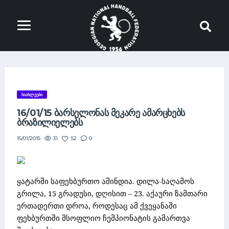
ᲡᲘᲐᲮᲚᲔᲔᲑᲘ
16/01/15 ᲑᲐᲠᲡᲔᲚᲝᲜᲐᲡ ᲛᲔᲙᲐᲠᲔ ᲐᲛᲐᲠᲪᲮᲔᲑᲡ
ᲑᲠᲐᲖᲘᲚᲘᲔᲚᲔᲑᲡ
31
52
0
15/01/2015
ყატარში საფეხბურთო ამინდია. დილა-საღამოს
გრილა, 15 გრადუსი, დღისით – 23. აქაური ზამთარი
ერთადერთი დროა, როდესაც ამ ქვეყანაში
ფეხბურთში მსოფლიო ჩემპიონატის გამართვა