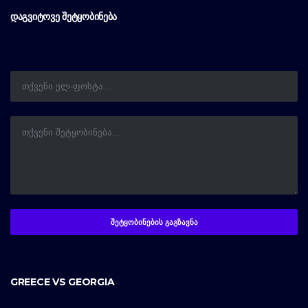
ᲓᲐᲒᲕᲘᲢᲝᲕᲔ ᲨᲔᲢᲧᲝᲑᲘᲜᲔᲑᲐ
GREECE VS GEORGIA