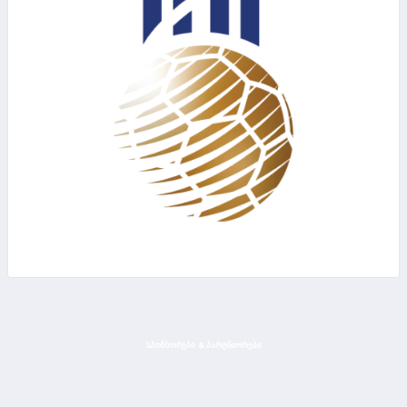
ᲡᲞᲝᲜᲡᲝᲠᲔᲑᲘ & ᲞᲐᲠᲢᲜᲘᲝᲠᲔᲑᲘ