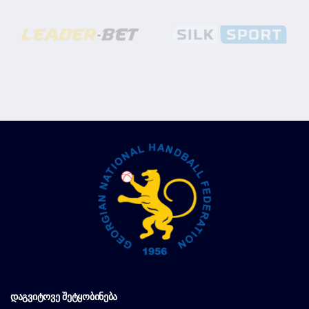
ᲓᲐᲒᲕᲘᲢᲝᲕᲔ ᲨᲔᲢᲧᲝᲑᲘᲜᲔᲑᲐ