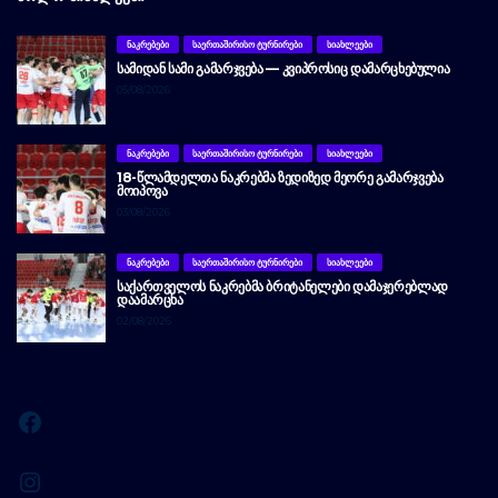
ᲜᲐᲙᲠᲔᲑᲔᲑᲘ
ᲡᲐᲔᲠᲗᲐᲨᲘᲠᲘᲡᲝ ᲢᲣᲠᲜᲘᲠᲔᲑᲘ
ᲡᲘᲐᲮᲚᲔᲔᲑᲘ
ᲡᲐᲛᲘᲓᲐᲜ ᲡᲐᲛᲘ ᲒᲐᲛᲐᲠᲯᲕᲔᲑᲐ — ᲙᲕᲘᲞᲠᲝᲡᲘᲪ ᲓᲐᲛᲐᲠᲪᲮᲔᲑᲣᲚᲘᲐ
05/08/2026
ᲜᲐᲙᲠᲔᲑᲔᲑᲘ
ᲡᲐᲔᲠᲗᲐᲨᲘᲠᲘᲡᲝ ᲢᲣᲠᲜᲘᲠᲔᲑᲘ
ᲡᲘᲐᲮᲚᲔᲔᲑᲘ
18-ᲬᲚᲐᲛᲓᲔᲚᲗᲐ ᲜᲐᲙᲠᲔᲑᲛᲐ ᲖᲔᲓᲘᲖᲔᲓ ᲛᲔᲝᲠᲔ ᲒᲐᲛᲐᲠᲯᲕᲔᲑᲐ
ᲛᲝᲘᲞᲝᲕᲐ
03/08/2026
ᲜᲐᲙᲠᲔᲑᲔᲑᲘ
ᲡᲐᲔᲠᲗᲐᲨᲘᲠᲘᲡᲝ ᲢᲣᲠᲜᲘᲠᲔᲑᲘ
ᲡᲘᲐᲮᲚᲔᲔᲑᲘ
ᲡᲐᲥᲐᲠᲗᲕᲔᲚᲝᲡ ᲜᲐᲙᲠᲔᲑᲛᲐ ᲑᲠᲘᲢᲐᲜᲔᲚᲔᲑᲘ ᲓᲐᲛᲐᲯᲔᲠᲔᲑᲚᲐᲓ
ᲓᲐᲐᲛᲐᲠᲪᲮᲐ
02/08/2026
Facebook
Instagram