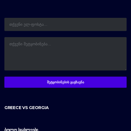
GREECE VS GEORGIA
ᲑᲝᲚᲝ ᲡᲘᲐᲮᲚᲔᲔᲑᲘ