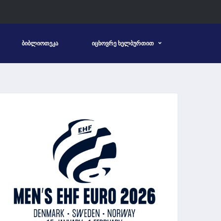
ᲑᲘᲑᲚᲘᲝᲗᲔᲙᲐ
ᲘᲪᲮᲝᲕᲠᲔ ᲮᲔᲚᲑᲣᲠᲗᲘᲗ