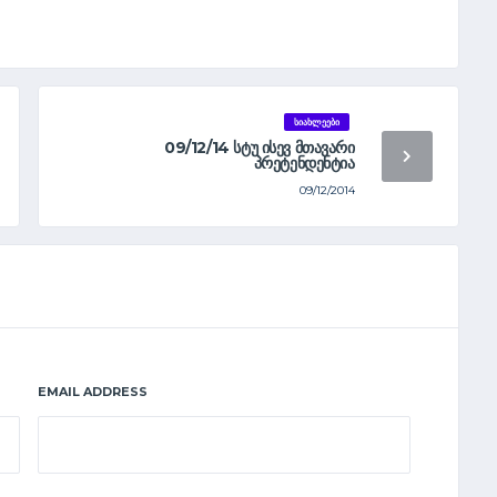
ᲡᲘᲐᲮᲚᲔᲔᲑᲘ
09/12/14 ᲡᲢᲣ ᲘᲡᲔᲕ ᲛᲗᲐᲕᲐᲠᲘ
ᲞᲠᲔᲢᲔᲜᲓᲔᲜᲢᲘᲐ
09/12/2014
EMAIL ADDRESS