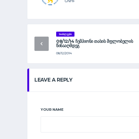
GNHF
ᲡᲘᲐᲮᲚᲔᲔᲑᲘ
08/12/14 ᲩᲔᲛᲞᲘᲝᲜᲘ ᲗᲐᲡᲘᲡ ᲛᲤᲚᲝᲑᲔᲚᲘᲡ
ᲬᲘᲜᲐᲐᲦᲛᲓᲔᲒ
08/12/2014
LEAVE A REPLY
YOUR NAME