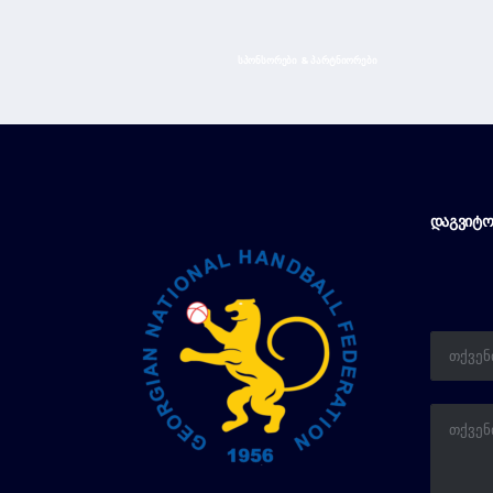
ᲡᲞᲝᲜᲡᲝᲠᲔᲑᲘ & ᲞᲐᲠᲢᲜᲘᲝᲠᲔᲑᲘ
ᲓᲐᲒᲕᲘᲢᲝ