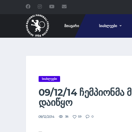
ᲛᲗᲐᲕᲐᲠᲘ
ᲡᲘᲐᲮᲚᲔᲔᲑᲘ
ᲡᲘᲐᲮᲚᲔᲔᲑᲘ
09/12/14 ᲩᲔᲛᲞᲘᲝᲜᲛᲐ
ᲓᲐᲘᲬᲧᲝ
09/12/2014
38
59
0