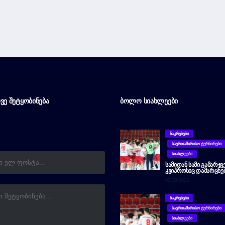
ᲕᲔ ᲨᲔᲢᲧᲝᲑᲘᲜᲔᲑᲐ
ᲑᲝᲚᲝ ᲡᲘᲐᲮᲚᲔᲔᲑᲘ
ᲜᲐᲙᲠᲔᲑᲔᲑᲘ
ᲡᲐᲔᲠᲗᲐᲨᲘᲠᲘᲡᲝ ᲢᲣᲠᲜᲘᲠᲔᲑᲘ
ᲡᲘᲐᲮᲚᲔᲔᲑᲘ
ᲡᲐᲛᲘᲓᲐᲜ ᲡᲐᲛᲘ ᲒᲐᲛᲐᲠᲯᲕ
ᲙᲕᲘᲞᲠᲝᲡᲘᲪ ᲓᲐᲛᲐᲠᲪᲮᲔ
05/08/2026
ᲜᲐᲙᲠᲔᲑᲔᲑᲘ
ᲡᲐᲔᲠᲗᲐᲨᲘᲠᲘᲡᲝ ᲢᲣᲠᲜᲘᲠᲔᲑᲘ
ᲡᲘᲐᲮᲚᲔᲔᲑᲘ