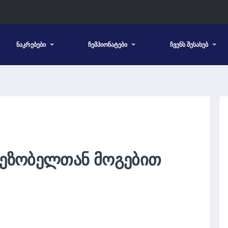
ᲜᲐᲙᲠᲔᲑᲔᲑᲘ
ᲩᲔᲛᲞᲘᲝᲜᲐᲢᲔᲑᲘ
ᲩᲕᲔᲜᲡ ᲨᲔᲡᲐᲮᲔᲑ
 ᲛᲔᲖᲝᲑᲔᲚᲗᲐᲜ ᲛᲝᲒᲔᲑᲘᲗ