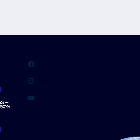
Facebook
Instagram
YouTube
ᲔᲑᲐ —
ᲑᲣᲚᲘᲐ