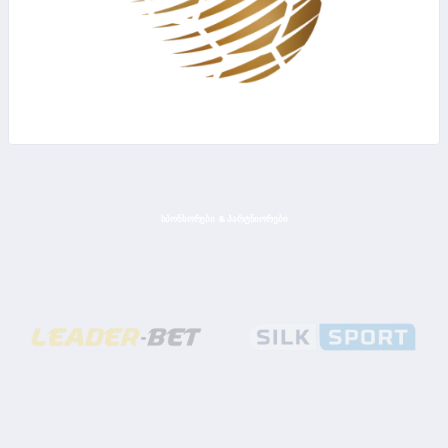
ᲡᲞᲝᲜᲡᲝᲠᲔᲑᲘ & ᲞᲐᲠᲢᲜᲘᲝᲠᲔᲑᲘ