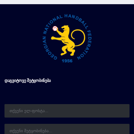
ᲓᲐᲒᲕᲘᲢᲝᲕᲔ ᲨᲔᲢᲧᲝᲑᲘᲜᲔᲑᲐ