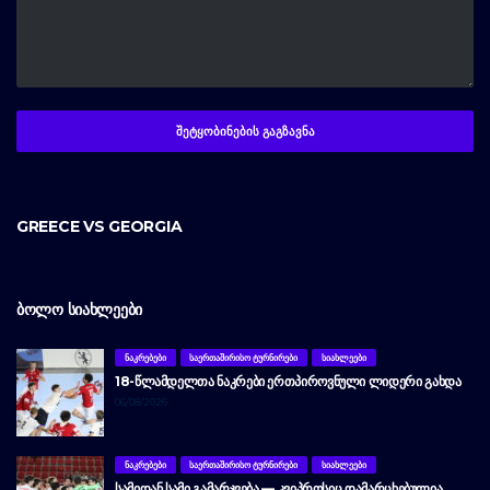
GREECE VS GEORGIA
ᲑᲝᲚᲝ ᲡᲘᲐᲮᲚᲔᲔᲑᲘ
ᲜᲐᲙᲠᲔᲑᲔᲑᲘ
ᲡᲐᲔᲠᲗᲐᲨᲘᲠᲘᲡᲝ ᲢᲣᲠᲜᲘᲠᲔᲑᲘ
ᲡᲘᲐᲮᲚᲔᲔᲑᲘ
18-ᲬᲚᲐᲛᲓᲔᲚᲗᲐ ᲜᲐᲙᲠᲔᲑᲘ ᲔᲠᲗᲞᲘᲠᲝᲕᲜᲣᲚᲘ ᲚᲘᲓᲔᲠᲘ ᲒᲐᲮᲓᲐ
06/08/2026
ᲜᲐᲙᲠᲔᲑᲔᲑᲘ
ᲡᲐᲔᲠᲗᲐᲨᲘᲠᲘᲡᲝ ᲢᲣᲠᲜᲘᲠᲔᲑᲘ
ᲡᲘᲐᲮᲚᲔᲔᲑᲘ
ᲡᲐᲛᲘᲓᲐᲜ ᲡᲐᲛᲘ ᲒᲐᲛᲐᲠᲯᲕᲔᲑᲐ — ᲙᲕᲘᲞᲠᲝᲡᲘᲪ ᲓᲐᲛᲐᲠᲪᲮᲔᲑᲣᲚᲘᲐ