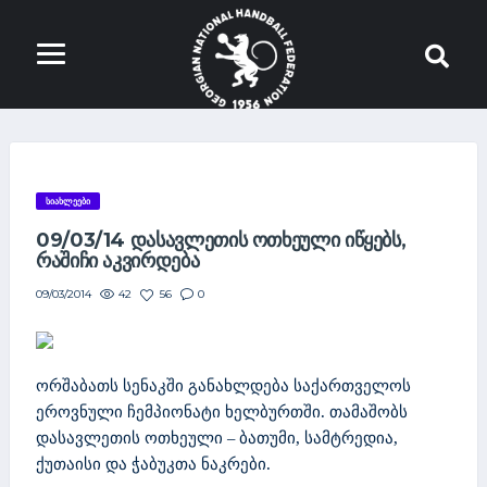
ᲡᲘᲐᲮᲚᲔᲔᲑᲘ
09/03/14 ᲓᲐᲡᲐᲕᲚᲔᲗᲘᲡ ᲝᲗᲮᲔᲣᲚᲘ ᲘᲬᲧᲔᲑᲡ,
ᲠᲐᲨᲘᲩᲘ ᲐᲙᲕᲘᲠᲓᲔᲑᲐ
42
56
0
09/03/2014
ორშაბათს სენაკში განახლდება საქართველოს
ეროვნული ჩემპიონატი ხელბურთში. თამაშობს
დასავლეთის ოთხეული – ბათუმი, სამტრედია,
ქუთაისი და ჭაბუკთა ნაკრები.