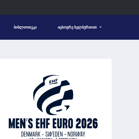
ᲑᲘᲑᲚᲘᲝᲗᲔᲙᲐ
ᲘᲪᲮᲝᲕᲠᲔ ᲮᲔᲚᲑᲣᲠᲗᲘᲗ