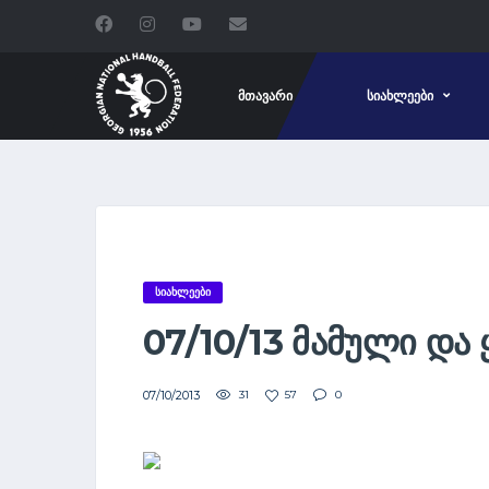
ᲛᲗᲐᲕᲐᲠᲘ
ᲡᲘᲐᲮᲚᲔᲔᲑᲘ
ᲡᲘᲐᲮᲚᲔᲔᲑᲘ
07/10/13 ᲛᲐᲛᲣᲚᲘ Დ
07/10/2013
31
57
0