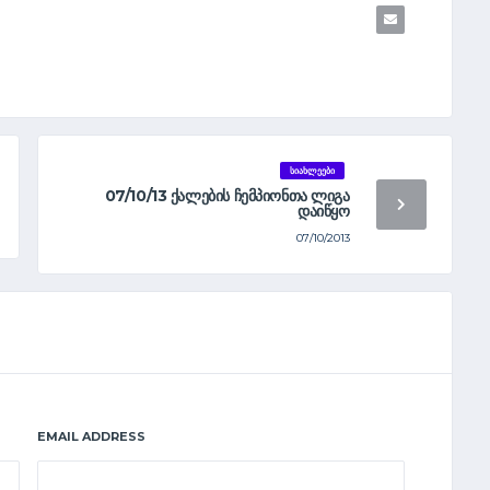
ᲡᲘᲐᲮᲚᲔᲔᲑᲘ
07/10/13 ᲥᲐᲚᲔᲑᲘᲡ ᲩᲔᲛᲞᲘᲝᲜᲗᲐ ᲚᲘᲒᲐ
ᲓᲐᲘᲬᲧᲝ
07/10/2013
EMAIL ADDRESS