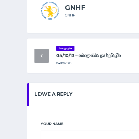
GNHF
GNHF
ᲡᲘᲐᲮᲚᲔᲔᲑᲘ
04/10/13 – ᲗᲑᲘᲚᲘᲡᲡᲐ ᲓᲐ ᲡᲔᲜᲐᲙᲨᲘ
04/10/2013
LEAVE A REPLY
YOUR NAME