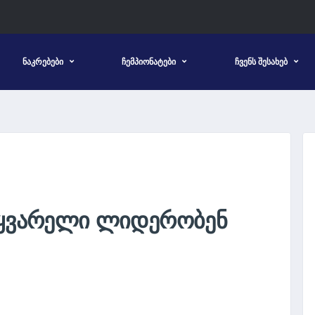
ᲜᲐᲙᲠᲔᲑᲔᲑᲘ
ᲩᲔᲛᲞᲘᲝᲜᲐᲢᲔᲑᲘ
ᲩᲕᲔᲜᲡ ᲨᲔᲡᲐᲮᲔᲑ
Ა ᲧᲕᲐᲠᲔᲚᲘ ᲚᲘᲓᲔᲠᲝᲑᲔᲜ