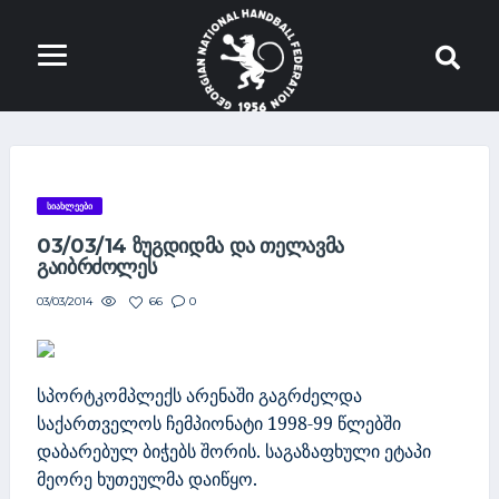
ᲡᲘᲐᲮᲚᲔᲔᲑᲘ
03/03/14 ᲖᲣᲒᲓᲘᲓᲛᲐ ᲓᲐ ᲗᲔᲚᲐᲕᲛᲐ
ᲒᲐᲘᲑᲠᲫᲝᲚᲔᲡ
66
0
03/03/2014
სპორტკომპლექს არენაში გაგრძელდა
საქართველოს ჩემპიონატი 1998-99 წლებში
დაბარებულ ბიჭებს შორის. საგაზაფხული ეტაპი
მეორე ხუთეულმა დაიწყო.