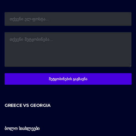
GREECE VS GEORGIA
ᲑᲝᲚᲝ ᲡᲘᲐᲮᲚᲔᲔᲑᲘ