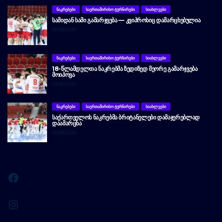
ᲜᲐᲙᲠᲔᲑᲔᲑᲘ
ᲡᲐᲔᲠᲗᲐᲨᲘᲠᲘᲡᲝ ᲢᲣᲠᲜᲘᲠᲔᲑᲘ
ᲡᲘᲐᲮᲚᲔᲔᲑᲘ
ᲡᲐᲛᲘᲓᲐᲜ ᲡᲐᲛᲘ ᲒᲐᲛᲐᲠᲯᲕᲔᲑᲐ — ᲙᲕᲘᲞᲠᲝᲡᲘᲪ ᲓᲐᲛᲐᲠᲪᲮᲔᲑᲣᲚᲘᲐ
05/08/2026
ᲜᲐᲙᲠᲔᲑᲔᲑᲘ
ᲡᲐᲔᲠᲗᲐᲨᲘᲠᲘᲡᲝ ᲢᲣᲠᲜᲘᲠᲔᲑᲘ
ᲡᲘᲐᲮᲚᲔᲔᲑᲘ
18-ᲬᲚᲐᲛᲓᲔᲚᲗᲐ ᲜᲐᲙᲠᲔᲑᲛᲐ ᲖᲔᲓᲘᲖᲔᲓ ᲛᲔᲝᲠᲔ ᲒᲐᲛᲐᲠᲯᲕᲔᲑᲐ
ᲛᲝᲘᲞᲝᲕᲐ
03/08/2026
ᲜᲐᲙᲠᲔᲑᲔᲑᲘ
ᲡᲐᲔᲠᲗᲐᲨᲘᲠᲘᲡᲝ ᲢᲣᲠᲜᲘᲠᲔᲑᲘ
ᲡᲘᲐᲮᲚᲔᲔᲑᲘ
ᲡᲐᲥᲐᲠᲗᲕᲔᲚᲝᲡ ᲜᲐᲙᲠᲔᲑᲛᲐ ᲑᲠᲘᲢᲐᲜᲔᲚᲔᲑᲘ ᲓᲐᲛᲐᲯᲔᲠᲔᲑᲚᲐᲓ
ᲓᲐᲐᲛᲐᲠᲪᲮᲐ
02/08/2026
Facebook
Instagram