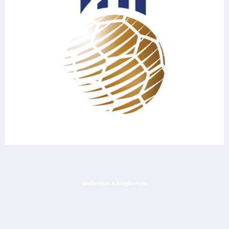
ᲡᲞᲝᲜᲡᲝᲠᲔᲑᲘ & ᲞᲐᲠᲢᲜᲘᲝᲠᲔᲑᲘ