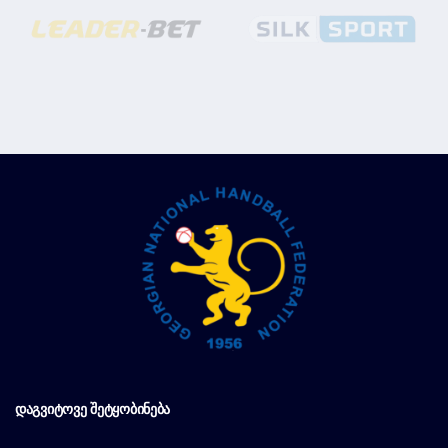
ᲓᲐᲒᲕᲘᲢᲝᲕᲔ ᲨᲔᲢᲧᲝᲑᲘᲜᲔᲑᲐ