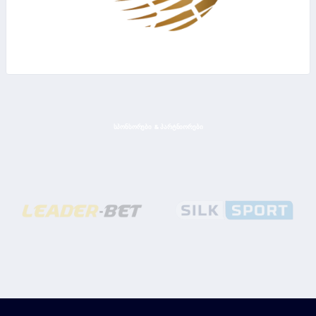
ᲡᲞᲝᲜᲡᲝᲠᲔᲑᲘ & ᲞᲐᲠᲢᲜᲘᲝᲠᲔᲑᲘ