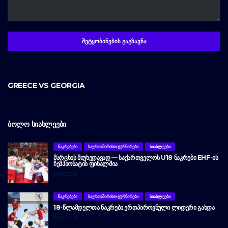
GREECE VS GEORGIA
ᲑᲝᲚᲝ ᲡᲘᲐᲮᲚᲔᲔᲑᲘ
ᲜᲐᲙᲠᲔᲑᲔᲑᲘ
ᲡᲐᲔᲠᲗᲐᲨᲘᲠᲘᲡᲝ ᲢᲣᲠᲜᲘᲠᲔᲑᲘ
ᲡᲘᲐᲮᲚᲔᲔᲑᲘ
ᲛᲐᲠᲪᲮᲘᲡ ᲛᲘᲣᲮᲔᲓᲐᲕᲐᲓ — ᲡᲐᲥᲐᲠᲗᲕᲔᲚᲝᲡ U18 ᲜᲐᲙᲠᲔᲑᲘ EHF-ᲘᲡ
ᲩᲔᲛᲞᲘᲝᲜᲐᲢᲘᲡ ᲤᲘᲜᲐᲚᲨᲘᲐ
08/08/2026
ᲜᲐᲙᲠᲔᲑᲔᲑᲘ
ᲡᲐᲔᲠᲗᲐᲨᲘᲠᲘᲡᲝ ᲢᲣᲠᲜᲘᲠᲔᲑᲘ
ᲡᲘᲐᲮᲚᲔᲔᲑᲘ
18-ᲬᲚᲐᲛᲓᲔᲚᲗᲐ ᲜᲐᲙᲠᲔᲑᲘ ᲔᲠᲗᲞᲘᲠᲝᲕᲜᲣᲚᲘ ᲚᲘᲓᲔᲠᲘ ᲒᲐᲮᲓᲐ
06/08/2026