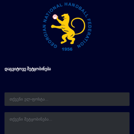
ᲓᲐᲒᲕᲘᲢᲝᲕᲔ ᲨᲔᲢᲧᲝᲑᲘᲜᲔᲑᲐ