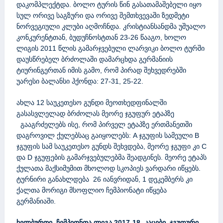
დაკომპლექტდა. ბოლო ტურის წინ გასათამაშებელი იყო
სულ ორივე საგზური და ორივე შემთხვევაში ზედმეტი
ნორვეგიული კლუბი აღმოჩნდა. კრისტიანსანდმა უშუალო
კონკურენტთან, ბუდუჩნოსტთან 23-26 წააგო, ხოლო
ლიგის 2011 წლის გამარჯვებული ლარვიკი ბოლო ტურში
დაუსწრებელ ბრძოლაში დამარცხდა გერმანიის
ტიურინგერთან იმის გამო, რომ პირად შეხვედრებში
უარესი ბალანსი ჰქონდა: 27-31, 25-22.
ახლა 12 საუკეთესო გუნდი მეოთხედფინალში
გასასვლელად ბრძოლას მეორე ჯგუფურ ეტაპზე
გააგრძელებს ისე, რომ პირველ ეტაპზე ერთმანეთში
დაგროვილ ქულებსაც გაიყოლებს: A ჯგუფის სამეული B
ჯგუფის სამ საუკეთესო გუნდს შეხვდება, მეორე ჯგუფი კი C
და D ჯგუფების გამარჯვებულებმა შეადგინეს. მეორე ეტაპს
ქულათა მაქსიმუმით მხოლოდ სკოპიეს ვარდარი იწყებს.
ტურნირი განახლდება 26 იანვრიდან, 1 დეკემბერს კი
ქალთა მორიგი მსოფლიო ჩემპიონატი იწყება
გერმანიაში.
ხელბურთი. ჩემპიონთა ლიგა 2017-18. კაცები, ჯგუფური