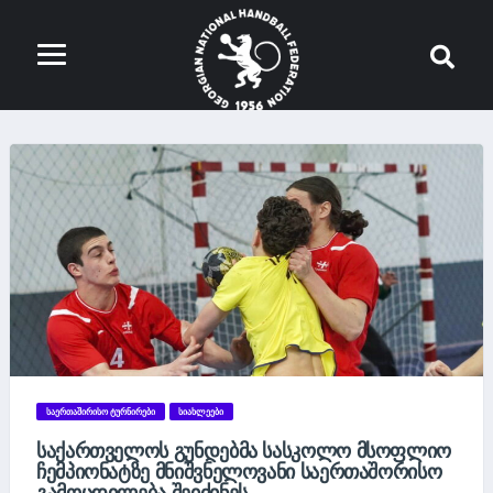
ᲡᲐᲔᲠᲗᲐᲨᲘᲠᲘᲡᲝ ᲢᲣᲠᲜᲘᲠᲔᲑᲘ
ᲡᲘᲐᲮᲚᲔᲔᲑᲘ
ᲡᲐᲥᲐᲠᲗᲕᲔᲚᲝᲡ ᲒᲣᲜᲓᲔᲑᲛᲐ ᲡᲐᲡᲙᲝᲚᲝ ᲛᲡᲝᲤᲚᲘᲝ
ᲩᲔᲛᲞᲘᲝᲜᲐᲢᲖᲔ ᲛᲜᲘᲨᲕᲜᲔᲚᲝᲕᲐᲜᲘ ᲡᲐᲔᲠᲗᲐᲨᲝᲠᲘᲡᲝ