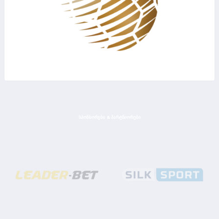
ᲡᲞᲝᲜᲡᲝᲠᲔᲑᲘ & ᲞᲐᲠᲢᲜᲘᲝᲠᲔᲑᲘ