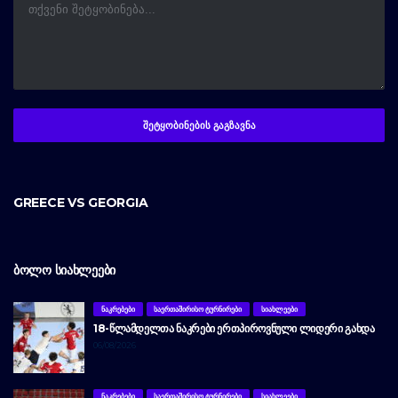
GREECE VS GEORGIA
ᲑᲝᲚᲝ ᲡᲘᲐᲮᲚᲔᲔᲑᲘ
ᲜᲐᲙᲠᲔᲑᲔᲑᲘ
ᲡᲐᲔᲠᲗᲐᲨᲘᲠᲘᲡᲝ ᲢᲣᲠᲜᲘᲠᲔᲑᲘ
ᲡᲘᲐᲮᲚᲔᲔᲑᲘ
18-ᲬᲚᲐᲛᲓᲔᲚᲗᲐ ᲜᲐᲙᲠᲔᲑᲘ ᲔᲠᲗᲞᲘᲠᲝᲕᲜᲣᲚᲘ ᲚᲘᲓᲔᲠᲘ ᲒᲐᲮᲓᲐ
06/08/2026
ᲜᲐᲙᲠᲔᲑᲔᲑᲘ
ᲡᲐᲔᲠᲗᲐᲨᲘᲠᲘᲡᲝ ᲢᲣᲠᲜᲘᲠᲔᲑᲘ
ᲡᲘᲐᲮᲚᲔᲔᲑᲘ