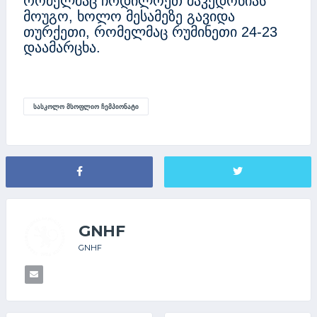
რომელმაც ჩრდილოეთ მაკედონიას
მოუგო, ხოლო მესამეზე გავიდა
თურქეთი, რომელმაც რუმინეთი 24-23
დაამარცხა.
ᲡᲐᲡᲙᲝᲚᲝ ᲛᲡᲝᲤᲚᲘᲝ ᲩᲔᲛᲞᲘᲝᲜᲐᲢᲘ
GNHF
GNHF