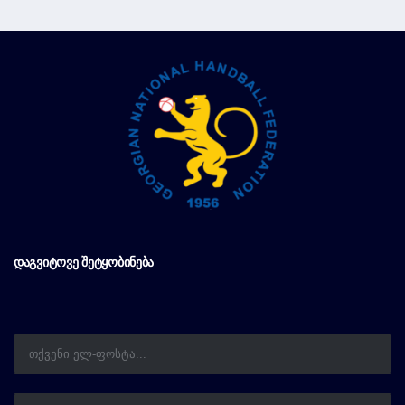
ᲓᲐᲒᲕᲘᲢᲝᲕᲔ ᲨᲔᲢᲧᲝᲑᲘᲜᲔᲑᲐ