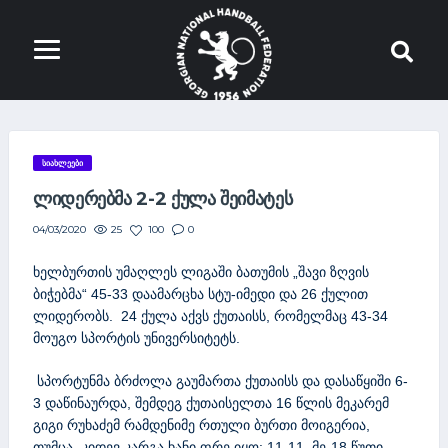
ᲡᲘᲐᲮᲚᲔᲔᲑᲘ
ᲚᲘᲓᲔᲠᲔᲑᲛᲐ 2-2 ᲥᲣᲚᲐ ᲨᲔᲘᲛᲐᲢᲔᲡ
25
100
0
04/03/2020
ხელბურთის უმაღლეს ლიგაში ბათუმის „შავი ზღვის
ბიჭებმა“ 45-33 დაამარცხა სტუ-იმედი და 26 ქულით
ლიდერობს. 24 ქულა აქვს ქუთაისს, რომელმაც 43-34
მოუგო სპორტის უნივერსიტეტს.
სპორტუნმა ბრძოლა გაუმართა ქუთაისს და დასაწყიში 6-
3 დაწინაურდა, შემდეგ ქუთაისელთა 16 წლის მეკარემ
გიგი რუხაძემ რამდენიმე რთული ბურთი მოიგერია,
თუმცა, კიდევ კარგა ხანი ფრე იყო: 11-11, მე-18 წუთი.