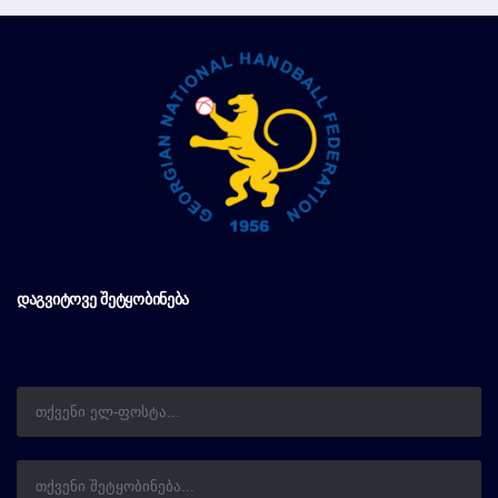
ᲓᲐᲒᲕᲘᲢᲝᲕᲔ ᲨᲔᲢᲧᲝᲑᲘᲜᲔᲑᲐ