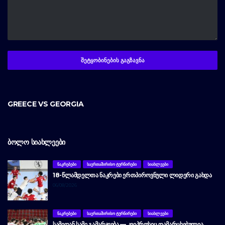
GREECE VS GEORGIA
ᲑᲝᲚᲝ ᲡᲘᲐᲮᲚᲔᲔᲑᲘ
ᲜᲐᲙᲠᲔᲑᲔᲑᲘ
ᲡᲐᲔᲠᲗᲐᲨᲘᲠᲘᲡᲝ ᲢᲣᲠᲜᲘᲠᲔᲑᲘ
ᲡᲘᲐᲮᲚᲔᲔᲑᲘ
18-ᲬᲚᲐᲛᲓᲔᲚᲗᲐ ᲜᲐᲙᲠᲔᲑᲘ ᲔᲠᲗᲞᲘᲠᲝᲕᲜᲣᲚᲘ ᲚᲘᲓᲔᲠᲘ ᲒᲐᲮᲓᲐ
06/08/2026
ᲜᲐᲙᲠᲔᲑᲔᲑᲘ
ᲡᲐᲔᲠᲗᲐᲨᲘᲠᲘᲡᲝ ᲢᲣᲠᲜᲘᲠᲔᲑᲘ
ᲡᲘᲐᲮᲚᲔᲔᲑᲘ
ᲡᲐᲛᲘᲓᲐᲜ ᲡᲐᲛᲘ ᲒᲐᲛᲐᲠᲯᲕᲔᲑᲐ — ᲙᲕᲘᲞᲠᲝᲡᲘᲪ ᲓᲐᲛᲐᲠᲪᲮᲔᲑᲣᲚᲘᲐ