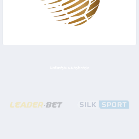
ᲡᲞᲝᲜᲡᲝᲠᲔᲑᲘ & ᲞᲐᲠᲢᲜᲘᲝᲠᲔᲑᲘ