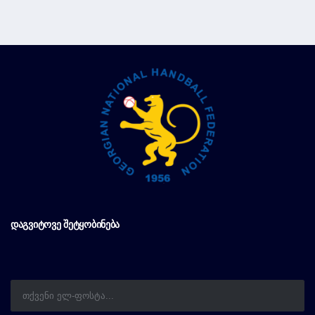
ᲓᲐᲒᲕᲘᲢᲝᲕᲔ ᲨᲔᲢᲧᲝᲑᲘᲜᲔᲑᲐ