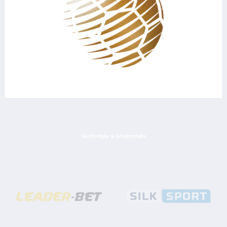
ᲡᲞᲝᲜᲡᲝᲠᲔᲑᲘ & ᲞᲐᲠᲢᲜᲘᲝᲠᲔᲑᲘ