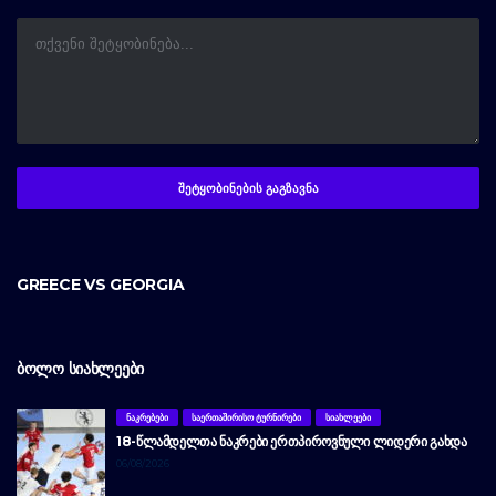
GREECE VS GEORGIA
ᲑᲝᲚᲝ ᲡᲘᲐᲮᲚᲔᲔᲑᲘ
ᲜᲐᲙᲠᲔᲑᲔᲑᲘ
ᲡᲐᲔᲠᲗᲐᲨᲘᲠᲘᲡᲝ ᲢᲣᲠᲜᲘᲠᲔᲑᲘ
ᲡᲘᲐᲮᲚᲔᲔᲑᲘ
18-ᲬᲚᲐᲛᲓᲔᲚᲗᲐ ᲜᲐᲙᲠᲔᲑᲘ ᲔᲠᲗᲞᲘᲠᲝᲕᲜᲣᲚᲘ ᲚᲘᲓᲔᲠᲘ ᲒᲐᲮᲓᲐ
06/08/2026