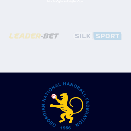
ᲡᲞᲝᲜᲡᲝᲠᲔᲑᲘ & ᲞᲐᲠᲢᲜᲘᲝᲠᲔᲑᲘ