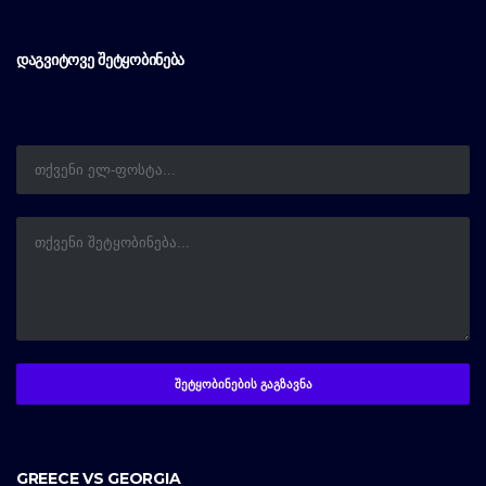
ᲓᲐᲒᲕᲘᲢᲝᲕᲔ ᲨᲔᲢᲧᲝᲑᲘᲜᲔᲑᲐ
GREECE VS GEORGIA