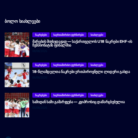
ᲑᲝᲚᲝ ᲡᲘᲐᲮᲚᲔᲔᲑᲘ
ᲜᲐᲙᲠᲔᲑᲔᲑᲘ
ᲡᲐᲔᲠᲗᲐᲨᲘᲠᲘᲡᲝ ᲢᲣᲠᲜᲘᲠᲔᲑᲘ
ᲡᲘᲐᲮᲚᲔᲔᲑᲘ
ᲛᲐᲠᲪᲮᲘᲡ ᲛᲘᲣᲮᲔᲓᲐᲕᲐᲓ — ᲡᲐᲥᲐᲠᲗᲕᲔᲚᲝᲡ U18 ᲜᲐᲙᲠᲔᲑᲘ EHF-ᲘᲡ
ᲩᲔᲛᲞᲘᲝᲜᲐᲢᲘᲡ ᲤᲘᲜᲐᲚᲨᲘᲐ
08/08/2026
ᲜᲐᲙᲠᲔᲑᲔᲑᲘ
ᲡᲐᲔᲠᲗᲐᲨᲘᲠᲘᲡᲝ ᲢᲣᲠᲜᲘᲠᲔᲑᲘ
ᲡᲘᲐᲮᲚᲔᲔᲑᲘ
18-ᲬᲚᲐᲛᲓᲔᲚᲗᲐ ᲜᲐᲙᲠᲔᲑᲘ ᲔᲠᲗᲞᲘᲠᲝᲕᲜᲣᲚᲘ ᲚᲘᲓᲔᲠᲘ ᲒᲐᲮᲓᲐ
06/08/2026
ᲜᲐᲙᲠᲔᲑᲔᲑᲘ
ᲡᲐᲔᲠᲗᲐᲨᲘᲠᲘᲡᲝ ᲢᲣᲠᲜᲘᲠᲔᲑᲘ
ᲡᲘᲐᲮᲚᲔᲔᲑᲘ
ᲡᲐᲛᲘᲓᲐᲜ ᲡᲐᲛᲘ ᲒᲐᲛᲐᲠᲯᲕᲔᲑᲐ — ᲙᲕᲘᲞᲠᲝᲡᲘᲪ ᲓᲐᲛᲐᲠᲪᲮᲔᲑᲣᲚᲘᲐ
05/08/2026