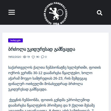
ᲡᲘᲐᲮᲚᲔᲔᲑᲘ
ᲑᲠᲫᲝᲚᲐ ᲣᲙᲘᲓᲣᲠᲔᲡᲐᲓ ᲒᲐᲛᲬᲕᲐᲕᲓᲐ
19
90
0
19/02/2020
საქართველოს ქალთა ჩემპიონატზე ხელბურთში, ფოთის
ოქროს ვერძმა 30-12 დაამარცხა წყალტუბო, ხოლო
აჭარამ მოუგო სამტრედიას 26-23, რის შემდეგაც
ფინალურ ოთხეულში მოსახვედრად ბრძოლა
უკიდურესად გამწვავდა.
ქვეყნის ჩემპიონმა, ფოთის გუნდმა უპრობლემოდ
დაამარცხა წყალტუბოს პრომეთე და 9 ქულით მესამე
ადგილზე გადაინაცვლა. 8 ქულა აქვს სამტრედიას, 7 –