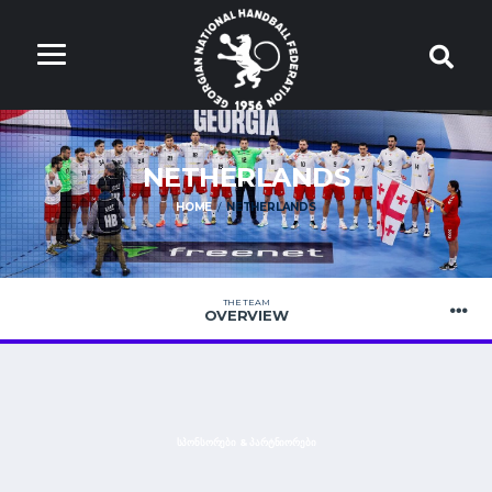
NETHERLANDS
HOME
NETHERLANDS
THE TEAM
OVERVIEW
ᲡᲞᲝᲜᲡᲝᲠᲔᲑᲘ & ᲞᲐᲠᲢᲜᲘᲝᲠᲔᲑᲘ