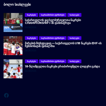
ᲑᲝᲚᲝ ᲡᲘᲐᲮᲚᲔᲔᲑᲘ
ᲜᲐᲙᲠᲔᲑᲔᲑᲘ
ᲡᲐᲔᲠᲗᲐᲨᲘᲠᲘᲡᲝ ᲢᲣᲠᲜᲘᲠᲔᲑᲘ
ᲡᲘᲐᲮᲚᲔᲔᲑᲘ
ᲡᲐᲥᲐᲠᲗᲕᲔᲚᲝᲡ ᲕᲐᲟ ᲮᲔᲚᲑᲣᲠᲗᲔᲚᲗᲐ ᲜᲐᲙᲠᲔᲑᲘ
CHAMPIONSHIP I-ᲨᲘ ᲓᲐᲬᲘᲜᲐᲣᲠᲓᲐ
09/08/2026
ᲜᲐᲙᲠᲔᲑᲔᲑᲘ
ᲡᲐᲔᲠᲗᲐᲨᲘᲠᲘᲡᲝ ᲢᲣᲠᲜᲘᲠᲔᲑᲘ
ᲡᲘᲐᲮᲚᲔᲔᲑᲘ
ᲛᲐᲠᲪᲮᲘᲡ ᲛᲘᲣᲮᲔᲓᲐᲕᲐᲓ — ᲡᲐᲥᲐᲠᲗᲕᲔᲚᲝᲡ U18 ᲜᲐᲙᲠᲔᲑᲘ EHF-ᲘᲡ
ᲩᲔᲛᲞᲘᲝᲜᲐᲢᲘᲡ ᲤᲘᲜᲐᲚᲨᲘᲐ
08/08/2026
ᲜᲐᲙᲠᲔᲑᲔᲑᲘ
ᲡᲐᲔᲠᲗᲐᲨᲘᲠᲘᲡᲝ ᲢᲣᲠᲜᲘᲠᲔᲑᲘ
ᲡᲘᲐᲮᲚᲔᲔᲑᲘ
18-ᲬᲚᲐᲛᲓᲔᲚᲗᲐ ᲜᲐᲙᲠᲔᲑᲘ ᲔᲠᲗᲞᲘᲠᲝᲕᲜᲣᲚᲘ ᲚᲘᲓᲔᲠᲘ ᲒᲐᲮᲓᲐ
06/08/2026
Facebook