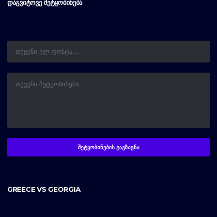
ᲓᲐᲒᲕᲘᲢᲝᲕᲔ ᲨᲔᲢᲧᲝᲑᲘᲜᲔᲑᲐ
GREECE VS GEORGIA