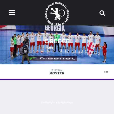
GREECE
HOME
GREECE
THE TEAM
ROSTER
ᲡᲞᲝᲜᲡᲝᲠᲔᲑᲘ & ᲞᲐᲠᲢᲜᲘᲝᲠᲔᲑᲘ