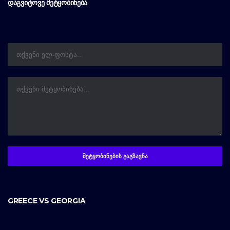
ᲓᲐᲒᲕᲘᲢᲝᲕᲔ ᲨᲔᲢᲧᲝᲑᲘᲜᲔᲑᲐ
GREECE VS GEORGIA