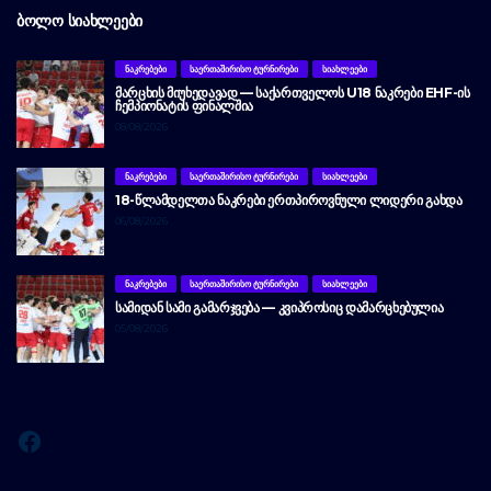
ᲑᲝᲚᲝ ᲡᲘᲐᲮᲚᲔᲔᲑᲘ
ᲜᲐᲙᲠᲔᲑᲔᲑᲘ
ᲡᲐᲔᲠᲗᲐᲨᲘᲠᲘᲡᲝ ᲢᲣᲠᲜᲘᲠᲔᲑᲘ
ᲡᲘᲐᲮᲚᲔᲔᲑᲘ
ᲛᲐᲠᲪᲮᲘᲡ ᲛᲘᲣᲮᲔᲓᲐᲕᲐᲓ — ᲡᲐᲥᲐᲠᲗᲕᲔᲚᲝᲡ U18 ᲜᲐᲙᲠᲔᲑᲘ EHF-ᲘᲡ
ᲩᲔᲛᲞᲘᲝᲜᲐᲢᲘᲡ ᲤᲘᲜᲐᲚᲨᲘᲐ
08/08/2026
ᲜᲐᲙᲠᲔᲑᲔᲑᲘ
ᲡᲐᲔᲠᲗᲐᲨᲘᲠᲘᲡᲝ ᲢᲣᲠᲜᲘᲠᲔᲑᲘ
ᲡᲘᲐᲮᲚᲔᲔᲑᲘ
18-ᲬᲚᲐᲛᲓᲔᲚᲗᲐ ᲜᲐᲙᲠᲔᲑᲘ ᲔᲠᲗᲞᲘᲠᲝᲕᲜᲣᲚᲘ ᲚᲘᲓᲔᲠᲘ ᲒᲐᲮᲓᲐ
06/08/2026
ᲜᲐᲙᲠᲔᲑᲔᲑᲘ
ᲡᲐᲔᲠᲗᲐᲨᲘᲠᲘᲡᲝ ᲢᲣᲠᲜᲘᲠᲔᲑᲘ
ᲡᲘᲐᲮᲚᲔᲔᲑᲘ
ᲡᲐᲛᲘᲓᲐᲜ ᲡᲐᲛᲘ ᲒᲐᲛᲐᲠᲯᲕᲔᲑᲐ — ᲙᲕᲘᲞᲠᲝᲡᲘᲪ ᲓᲐᲛᲐᲠᲪᲮᲔᲑᲣᲚᲘᲐ
05/08/2026
Facebook