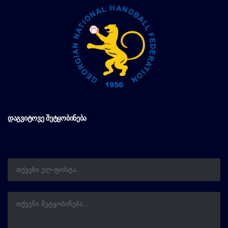
ᲓᲐᲒᲕᲘᲢᲝᲕᲔ ᲨᲔᲢᲧᲝᲑᲘᲜᲔᲑᲐ