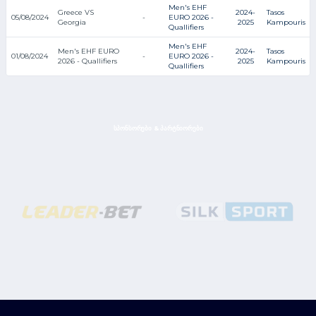
Men's EHF
Greece VS
2024-
Tasos
05/08/2024
-
EURO 2026 -
Georgia
2025
Kampouris
Quallifiers
Men's EHF
Men's EHF EURO
2024-
Tasos
01/08/2024
-
EURO 2026 -
2026 - Quallifiers
2025
Kampouris
Quallifiers
ᲡᲞᲝᲜᲡᲝᲠᲔᲑᲘ & ᲞᲐᲠᲢᲜᲘᲝᲠᲔᲑᲘ