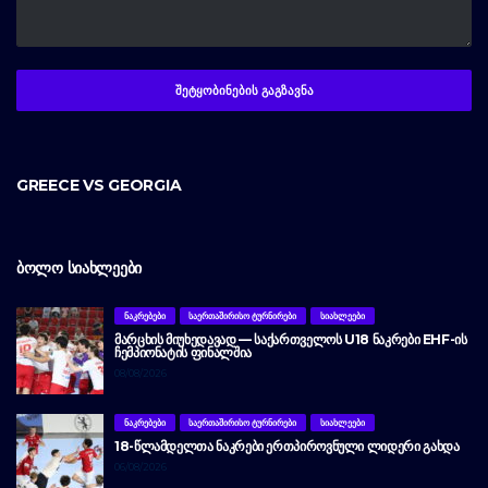
GREECE VS GEORGIA
ᲑᲝᲚᲝ ᲡᲘᲐᲮᲚᲔᲔᲑᲘ
ᲜᲐᲙᲠᲔᲑᲔᲑᲘ
ᲡᲐᲔᲠᲗᲐᲨᲘᲠᲘᲡᲝ ᲢᲣᲠᲜᲘᲠᲔᲑᲘ
ᲡᲘᲐᲮᲚᲔᲔᲑᲘ
ᲛᲐᲠᲪᲮᲘᲡ ᲛᲘᲣᲮᲔᲓᲐᲕᲐᲓ — ᲡᲐᲥᲐᲠᲗᲕᲔᲚᲝᲡ U18 ᲜᲐᲙᲠᲔᲑᲘ EHF-ᲘᲡ
ᲩᲔᲛᲞᲘᲝᲜᲐᲢᲘᲡ ᲤᲘᲜᲐᲚᲨᲘᲐ
08/08/2026
ᲜᲐᲙᲠᲔᲑᲔᲑᲘ
ᲡᲐᲔᲠᲗᲐᲨᲘᲠᲘᲡᲝ ᲢᲣᲠᲜᲘᲠᲔᲑᲘ
ᲡᲘᲐᲮᲚᲔᲔᲑᲘ
18-ᲬᲚᲐᲛᲓᲔᲚᲗᲐ ᲜᲐᲙᲠᲔᲑᲘ ᲔᲠᲗᲞᲘᲠᲝᲕᲜᲣᲚᲘ ᲚᲘᲓᲔᲠᲘ ᲒᲐᲮᲓᲐ
06/08/2026