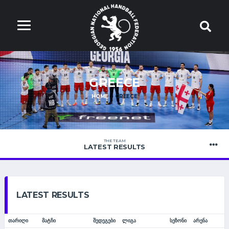
GREECE
HOME
GREECE
THE TEAM
LATEST RESULTS
LATEST RESULTS
ᲗᲐᲠᲘᲦᲘ
ᲛᲐᲢᲩᲘ
ᲨᲔᲓᲔᲒᲔᲑᲘ
ᲚᲘᲒᲐ
ᲡᲔᲖᲝᲜᲘ
ᲐᲠᲔᲜᲐ