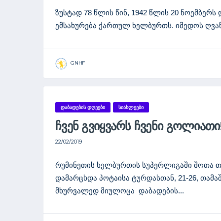
ზუსტად 78 წლის წინ, 1942 წლის 20 ნოემბერს 
ემსახურება ქართულ ხელბურთს. იმედოს ღვაწ
GNHF
ᲓᲐᲑᲐᲓᲔᲑᲘᲡ ᲓᲦᲔᲔᲑᲘ
ᲡᲘᲐᲮᲚᲔᲔᲑᲘ
ᲩᲕᲔᲜ ᲒᲕᲘᲧᲕᲐᲠᲡ ᲩᲕᲔᲜᲘ ᲒᲝᲚᲘᲐᲗᲘ
22/02/2019
რუმინეთის ხელბურთის სუპერლიგაში შოთა თევ
დამარცხდა პოტაისა ტურდასთან, 21-26, თამა
მხურვალედ მიულოცა დაბადების...