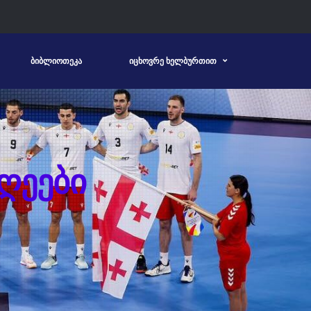
ᲑᲘᲑᲚᲘᲝᲗᲔᲙᲐ
ᲘᲪᲮᲝᲕᲠᲔ ᲮᲔᲚᲑᲣᲠᲗᲘᲗ
ᲦᲔᲔᲑᲘ