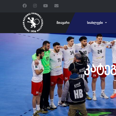
ᲛᲗᲐᲕᲐᲠᲘ
ᲡᲘᲐᲮᲚᲔᲔᲑᲘ
ᲙᲐᲢᲔ