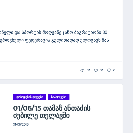
ელი და სპორტის მოღვაწე ჯანო ბაგრატიონი 80
 ეროვნული ფედერაცია გულითადად ულოცავს მას
63
93
0
ᲓᲐᲑᲐᲓᲔᲑᲘᲡ ᲓᲦᲔᲔᲑᲘ
ᲡᲘᲐᲮᲚᲔᲔᲑᲘ
01/06/15 ᲗᲐᲛᲐᲖ ᲐᲜᲗᲐᲫᲘᲡ
ᲘᲣᲑᲘᲚᲔ ᲗᲔᲚᲐᲕᲨᲘ
01/06/2015