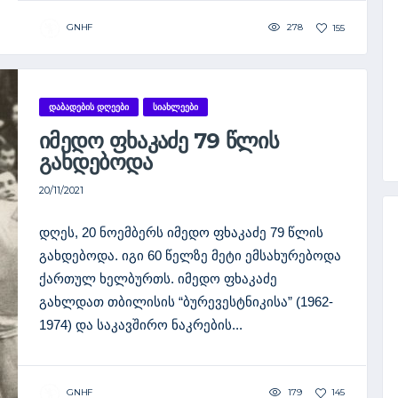
GNHF
278
155
ᲓᲐᲑᲐᲓᲔᲑᲘᲡ ᲓᲦᲔᲔᲑᲘ
ᲡᲘᲐᲮᲚᲔᲔᲑᲘ
ᲘᲛᲔᲓᲝ ᲤᲮᲐᲙᲐᲫᲔ 79 ᲬᲚᲘᲡ
ᲒᲐᲮᲓᲔᲑᲝᲓᲐ
20/11/2021
დღეს, 20 ნოემბერს იმედო ფხაკაძე 79 წლის
გახდებოდა. იგი 60 წელზე მეტი ემსახურებოდა
ქართულ ხელბურთს. იმედო ფხაკაძე
გახლდათ თბილისის “ბურევესტნიკისა” (1962-
1974) და საკავშირო ნაკრების...
GNHF
179
145