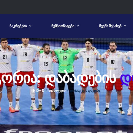
ᲜᲐᲙᲠᲔᲑᲔᲑᲘ
ᲩᲔᲛᲞᲘᲝᲜᲐᲢᲔᲑᲘ
ᲩᲕᲔᲜᲡ ᲨᲔᲡᲐᲮᲔᲑ
ᲒᲝᲠᲘᲐ: ᲓᲐᲑᲐᲓᲔᲑᲘᲡ
Დ
HOME
ᲡᲘᲐᲮᲚᲔᲔᲑᲘ
ᲓᲐᲑᲐᲓᲔᲑᲘᲡ ᲓᲦᲔᲔᲑᲘ