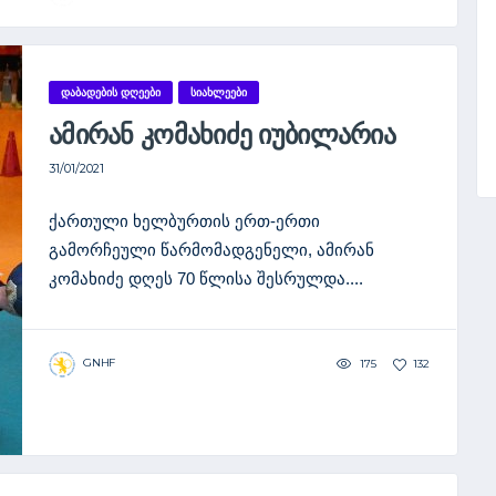
ᲓᲐᲑᲐᲓᲔᲑᲘᲡ ᲓᲦᲔᲔᲑᲘ
ᲡᲘᲐᲮᲚᲔᲔᲑᲘ
ᲐᲛᲘᲠᲐᲜ ᲙᲝᲛᲐᲮᲘᲫᲔ ᲘᲣᲑᲘᲚᲐᲠᲘᲐ
31/01/2021
ქართული ხელბურთის ერთ-ერთი
გამორჩეული წარმომადგენელი, ამირან
კომახიძე დღეს 70 წლისა შესრულდა....
GNHF
175
132