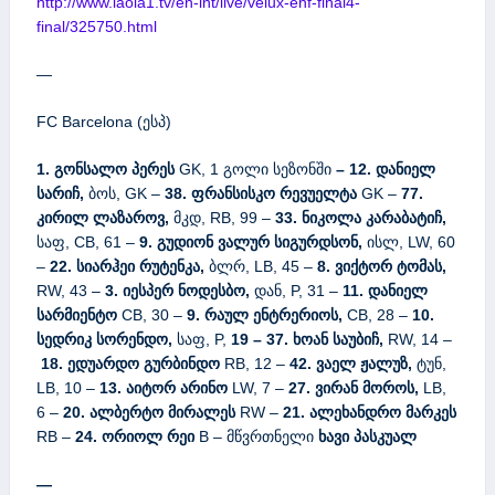
http://www.laola1.tv/en-int/live/velux-ehf-final4-
final/325750.html
—
FC Barcelona (ესპ)
1. გონსალო პერეს
GK, 1 გოლი სეზონში
–
12. დანიელ
სარიჩ,
ბოს, GK –
38. ფრანსისკო რევუელტა
GK –
77.
კირილ ლაზაროვ,
მკდ, RB, 99 –
33. ნიკოლა კარაბატიჩ,
საფ, CB, 61 –
9. გუდიონ ვალურ სიგურდსონ,
ისლ, LW, 60
–
22. სიარჰეი რუტენკა,
ბლრ, LB, 45 –
8. ვიქტორ ტომას,
RW, 43 –
3. იესპერ ნოდესბო,
დან, P, 31 –
11. დანიელ
სარმიენტო
CB, 30 –
9. რაულ ენტრერიოს,
CB, 28 –
10.
სედრიკ სორენდო,
საფ, P,
19 – 37. ხოან საუბიჩ,
RW, 14 –
18. ედუარდო გურბინდო
RB, 12 –
42. ვაელ ჟალუზ,
ტუნ,
LB, 10 –
13. აიტორ არინო
LW, 7 –
27. ვირან მოროს,
LB,
6 –
20. ალბერტო მირალეს
RW –
21. ალეხანდრო მარკეს
RB –
24. ორიოლ რეი
B – მწვრთნელი
ხავი პასკუალ
—