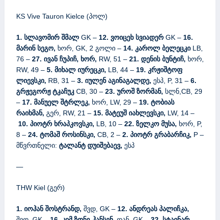
KS Vive Tauron Kielce (პოლ)
1. სლავომირ შმალ
GK –
12. ვოიცეხ სვიადერ
GK –
16.
მარინ სეგო,
ხორ, GK, 2 გოლი –
14. კაროლ ბელეცკი
LB,
76 –
27. ივან ჩუპიჩ, ხორ,
RW, 51 –
21. დენის ბუნტიჩ,
ხორ,
RW, 49 –
5. მიხალ იურეცკი,
LB, 44 –
19. კრჟიშტოფ
ლიევსკი,
RB, 31 –
3. იულენ აგინაგალდე,
ესპ, P, 31 –
6.
გრჟეგორჟ ტკაჩუკ
CB, 30 –
23. უროშ ზორმან,
სლნ,CB, 29
–
17. მანუელ შტრლეკ,
ხორ, LW, 29 –
19. ტობიას
რაიხმან,
გერ, RW, 21 –
15. მატეუშ იახლევსკი,
LW, 14 –
10. პიოტრ ხრაპკოვსკი,
LB, 10 –
22. ზელკო მუსა,
ხორ, P,
8 –
24. ტომაშ როსინსკი,
CB, 2 –
2. პიოტრ გრაბარჩიკ,
P –
მწვრთნელი:
ტალანტ დუიშებაევ,
ესპ
—
THW Kiel (გერ)
1. იოჰან შოსტრანდ,
შვდ, GK –
12. ანდრეას პალიჩკა,
შვდ, GK –
16. კიმ ზონე-ჰანსენ,
დან, GK –
32. სტაინარ