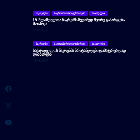
ᲜᲐᲙᲠᲔᲑᲔᲑᲘ
ᲡᲐᲔᲠᲗᲐᲨᲘᲠᲘᲡᲝ ᲢᲣᲠᲜᲘᲠᲔᲑᲘ
ᲡᲘᲐᲮᲚᲔᲔᲑᲘ
18-ᲬᲚᲐᲛᲓᲔᲚᲗᲐ ᲜᲐᲙᲠᲔᲑᲛᲐ ᲖᲔᲓᲘᲖᲔᲓ ᲛᲔᲝᲠᲔ ᲒᲐᲛᲐᲠᲯᲕᲔᲑᲐ
ᲛᲝᲘᲞᲝᲕᲐ
03/08/2026
ᲜᲐᲙᲠᲔᲑᲔᲑᲘ
ᲡᲐᲔᲠᲗᲐᲨᲘᲠᲘᲡᲝ ᲢᲣᲠᲜᲘᲠᲔᲑᲘ
ᲡᲘᲐᲮᲚᲔᲔᲑᲘ
ᲡᲐᲥᲐᲠᲗᲕᲔᲚᲝᲡ ᲜᲐᲙᲠᲔᲑᲛᲐ ᲑᲠᲘᲢᲐᲜᲔᲚᲔᲑᲘ ᲓᲐᲛᲐᲯᲔᲠᲔᲑᲚᲐᲓ
ᲓᲐᲐᲛᲐᲠᲪᲮᲐ
02/08/2026
Facebook
Instagram
YouTube