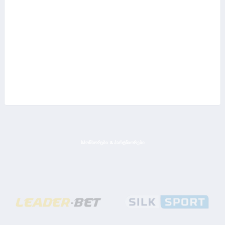
ᲡᲞᲝᲜᲡᲝᲠᲔᲑᲘ & ᲞᲐᲠᲢᲜᲘᲝᲠᲔᲑᲘ