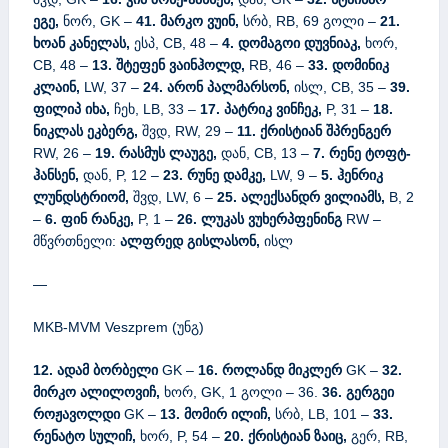
ეგე,
ნორ, GK –
41. მარკო ვუინ,
სრბ, RB, 69 გოლი –
21.
ხოან კანელას,
ესპ, CB, 48 –
4. დომაგოი დუვნიაკ,
ხორ,
CB, 48 –
13. შტეფენ ვაინჰოლდ,
RB, 46 –
33. დომინიკ
კლაინ,
LW, 37 –
24. არონ პალმარსონ,
ისლ, CB, 35 –
39.
ფილიპ იხა,
ჩეხ, LB, 33 –
17. პატრიკ ვინჩეკ,
P, 31 –
18.
ნიკლას ეკბერგ,
შვდ, RW, 29 –
11. ქრისტიან შპრენგერ
RW, 26 –
19. რასმუს ლაუგე,
დან, CB, 13 –
7. რენე ტოფტ-
ჰანსენ,
დან, P, 12 –
23. რუნე დამკე,
LW, 9 –
5. ჰენრიკ
ლუნდსტრიომ,
შვდ, LW, 6 –
25. ალექსანდრ ვილიამს,
B, 2
–
6. ფინ რანკე,
P, 1 –
26. ლუკას ვუხერპფენინგ
RW –
მწვრთნელი:
ალფრედ გისლასონ,
ისლ
—
MKB-MVM Veszprem (უნგ)
12. ადამ ბორბელი
GK –
16. როლანდ მიკლერ
GK –
32.
მირკო ალილოვიჩ,
ხორ, GK, 1 გოლი – 36.
36. გერგეი
როჟავოლდი
GK –
13. მომირ ილიჩ,
სრბ, LB, 101 –
33.
რენატო სულიჩ,
ხორ, P, 54 –
20. ქრისტიან ზაიც,
გერ, RB,