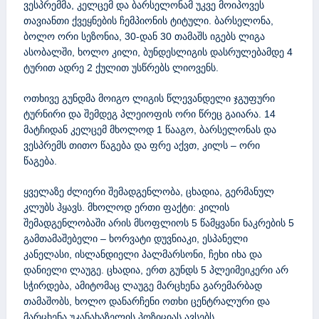
ვესპრემმა, კელცემ და ბარსელონამ უკვე მოიპოვეს
თავიანთი ქვეყნების ჩემპიონის ტიტული. ბარსელონა,
ბოლო ორი სეზონია, 30-დან 30 თამაშს იგებს ლიგა
ასობალში, ხოლო კილი, ბუნდესლიგის დასრულებამდე 4
ტურით ადრე 2 ქულით უსწრებს ლიოვენს.
ოთხივე გუნდმა მოიგო ლიგის წლევანდელი ჯგუფური
ტურნირი და შემდეგ პლეიოფის ორი წრეც გაიარა. 14
მატჩიდან კელცემ მხოლოდ 1 წააგო, ბარსელონას და
ვესპრემს თითო წაგება და ფრე აქვთ, კილს – ორი
წაგება.
ყველაზე ძლიერი შემადგენლობა, ცხადია, გერმანულ
კლუბს ჰყავს. მხოლოდ ერთი ფაქტი: კილის
შემადგენლობაში არის მსოფლიოს 5 წამყვანი ნაკრების 5
გამთამაშებელი – ხორვატი დუვნიაკი, ესპანელი
კანელასი, ისლანდიელი პალმარსონი, ჩეხი იხა და
დანიელი ლაუგე. ცხადია, ერთ გუნდს 5 პლეიმეიკერი არ
სჭირდება, ამიტომაც ლაუგე მარცხენა გარემარბად
თამაშობს, ხოლო დანარჩენი ოთხი ცენტრალური და
მარცხენა უკანახაზელის პოზიციას ავსებს.