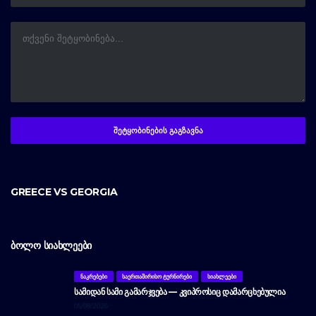
GREECE VS GEORGIA
ᲑᲝᲚᲝ ᲡᲘᲐᲮᲚᲔᲔᲑᲘ
ᲜᲐᲙᲠᲔᲑᲔᲑᲘ
ᲡᲐᲔᲠᲗᲐᲨᲘᲠᲘᲡᲝ ᲢᲣᲠᲜᲘᲠᲔᲑᲘ
ᲡᲘᲐᲮᲚᲔᲔᲑᲘ
ᲡᲐᲛᲘᲓᲐᲜ ᲡᲐᲛᲘ ᲒᲐᲛᲐᲠᲯᲕᲔᲑᲐ — ᲙᲕᲘᲞᲠᲝᲡᲘᲪ ᲓᲐᲛᲐᲠᲪᲮᲔᲑᲣᲚᲘᲐ
05/08/2026