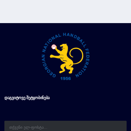
ᲓᲐᲒᲕᲘᲢᲝᲕᲔ ᲨᲔᲢᲧᲝᲑᲘᲜᲔᲑᲐ