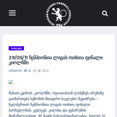
ᲡᲘᲐᲮᲚᲔᲔᲑᲘ
29/05/11 ᲩᲔᲛᲞᲘᲝᲜᲗᲐ ᲚᲘᲒᲘᲡ ᲝᲗᲮᲗᲐ ᲤᲘᲜᲐᲚᲘ
ᲙᲘᲝᲚᲜᲨᲘ
52
56
0
29/05/2015
შაბათ-კვირას, კიოლნში, ოციათასიან ლანქსეს არენაზე
გაიმართება სეზონის მთავარი საკლუბო შეჯიბრება –
ხელბურთის ჩემპიონთა ლიგის ოთხთა ფინალი
ბარსელონას, კელცეს, კილისა და ვესპრემის
მონაწილეობით. 30 მაისს ნახევარფინალებია, ხოლო 31