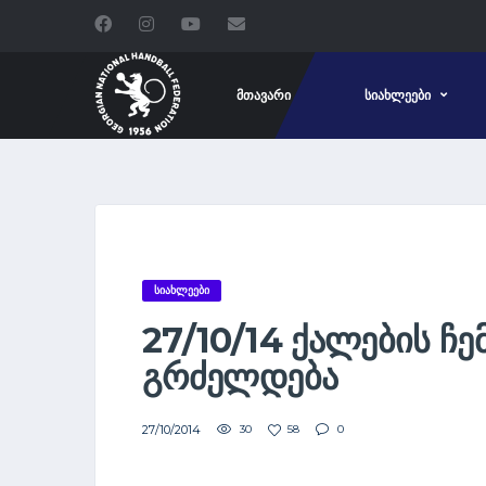
ᲛᲗᲐᲕᲐᲠᲘ
ᲡᲘᲐᲮᲚᲔᲔᲑᲘ
ᲡᲘᲐᲮᲚᲔᲔᲑᲘ
27/10/14 ᲥᲐᲚᲔᲑᲘᲡ Ჩ
ᲒᲠᲫᲔᲚᲓᲔᲑᲐ
27/10/2014
30
58
0