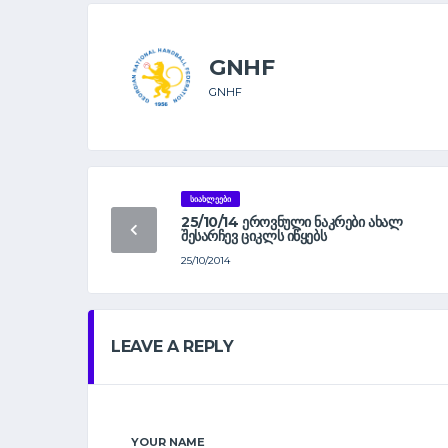
GNHF
GNHF
ᲡᲘᲐᲮᲚᲔᲔᲑᲘ
25/10/14 ᲔᲠᲝᲕᲜᲣᲚᲘ ᲜᲐᲙᲠᲔᲑᲘ ᲐᲮᲐᲚ
ᲨᲔᲡᲐᲠᲩᲔᲕ ᲪᲘᲙᲚᲡ ᲘᲬᲧᲔᲑᲡ
25/10/2014
LEAVE A REPLY
YOUR NAME