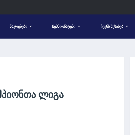
ᲜᲐᲙᲠᲔᲑᲔᲑᲘ
ᲩᲔᲛᲞᲘᲝᲜᲐᲢᲔᲑᲘ
ᲩᲕᲔᲜᲡ ᲨᲔᲡᲐᲮᲔᲑ
ᲔᲛᲞᲘᲝᲜᲗᲐ ᲚᲘᲒᲐ