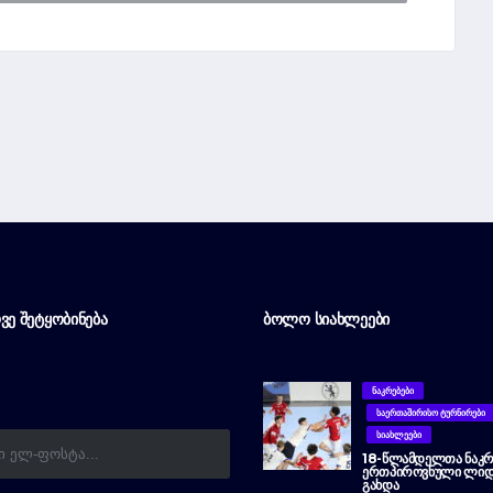
ᲕᲔ ᲨᲔᲢᲧᲝᲑᲘᲜᲔᲑᲐ
ᲑᲝᲚᲝ ᲡᲘᲐᲮᲚᲔᲔᲑᲘ
ᲜᲐᲙᲠᲔᲑᲔᲑᲘ
ᲡᲐᲔᲠᲗᲐᲨᲘᲠᲘᲡᲝ ᲢᲣᲠᲜᲘᲠᲔᲑᲘ
ᲡᲘᲐᲮᲚᲔᲔᲑᲘ
18-ᲬᲚᲐᲛᲓᲔᲚᲗᲐ ᲜᲐᲙᲠ
ᲔᲠᲗᲞᲘᲠᲝᲕᲜᲣᲚᲘ ᲚᲘᲓ
ᲒᲐᲮᲓᲐ