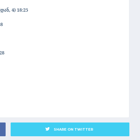
ან, 4) 18:25
38
28
SHARE ON TWITTER