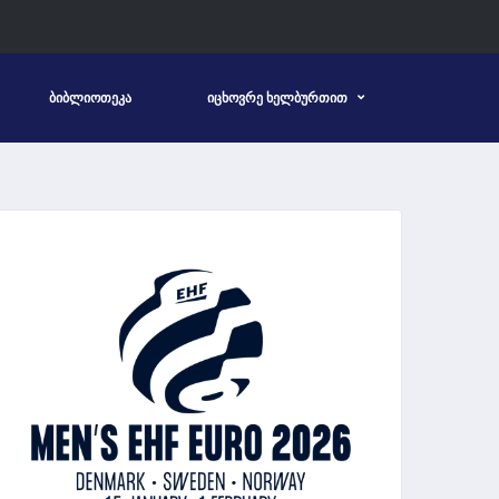
ᲑᲘᲑᲚᲘᲝᲗᲔᲙᲐ
ᲘᲪᲮᲝᲕᲠᲔ ᲮᲔᲚᲑᲣᲠᲗᲘᲗ