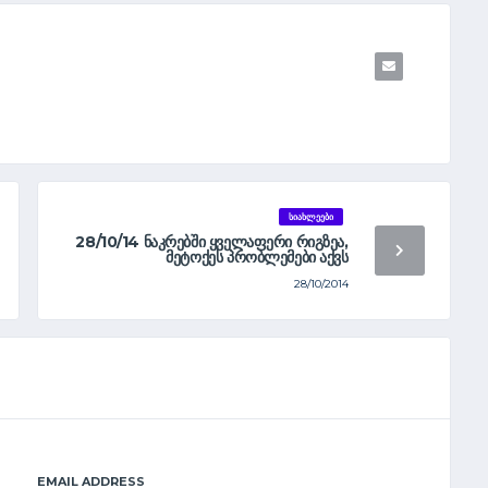
ᲡᲘᲐᲮᲚᲔᲔᲑᲘ
28/10/14 ᲜᲐᲙᲠᲔᲑᲨᲘ ᲧᲕᲔᲚᲐᲤᲔᲠᲘ ᲠᲘᲒᲖᲔᲐ,
ᲛᲔᲢᲝᲥᲔᲡ ᲞᲠᲝᲑᲚᲔᲛᲔᲑᲘ ᲐᲥᲕᲡ
28/10/2014
EMAIL ADDRESS