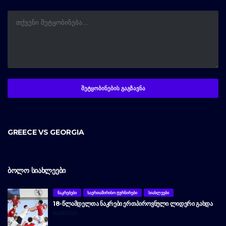
GREECE VS GEORGIA
ᲑᲝᲚᲝ ᲡᲘᲐᲮᲚᲔᲔᲑᲘ
ᲜᲐᲙᲠᲔᲑᲔᲑᲘ
ᲡᲐᲔᲠᲗᲐᲨᲘᲠᲘᲡᲝ ᲢᲣᲠᲜᲘᲠᲔᲑᲘ
ᲡᲘᲐᲮᲚᲔᲔᲑᲘ
18-ᲬᲚᲐᲛᲓᲔᲚᲗᲐ ᲜᲐᲙᲠᲔᲑᲘ ᲔᲠᲗᲞᲘᲠᲝᲕᲜᲣᲚᲘ ᲚᲘᲓᲔᲠᲘ ᲒᲐᲮᲓᲐ
06/08/2026