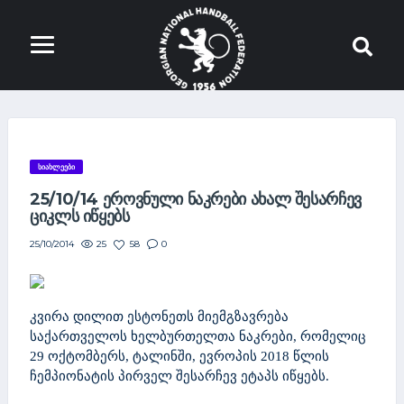
ᲡᲘᲐᲮᲚᲔᲔᲑᲘ
25/10/14 ᲔᲠᲝᲕᲜᲣᲚᲘ ᲜᲐᲙᲠᲔᲑᲘ ᲐᲮᲐᲚ ᲨᲔᲡᲐᲠᲩᲔᲕ
ᲪᲘᲙᲚᲡ ᲘᲬᲧᲔᲑᲡ
25
58
0
25/10/2014
კვირა დილით ესტონეთს მიემგზავრება
საქართველოს ხელბურთელთა ნაკრები, რომელიც
29 ოქტომბერს, ტალინში, ევროპის 2018 წლის
ჩემპიონატის პირველ შესარჩევ ეტაპს იწყებს.