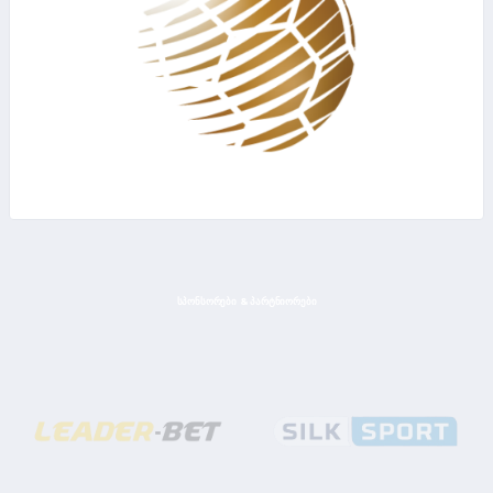
ᲡᲞᲝᲜᲡᲝᲠᲔᲑᲘ & ᲞᲐᲠᲢᲜᲘᲝᲠᲔᲑᲘ