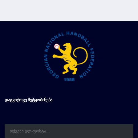
ᲓᲐᲒᲕᲘᲢᲝᲕᲔ ᲨᲔᲢᲧᲝᲑᲘᲜᲔᲑᲐ