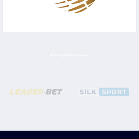
ᲡᲞᲝᲜᲡᲝᲠᲔᲑᲘ & ᲞᲐᲠᲢᲜᲘᲝᲠᲔᲑᲘ