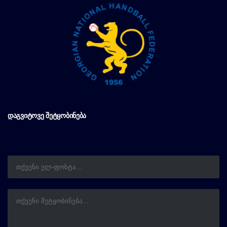
ᲓᲐᲒᲕᲘᲢᲝᲕᲔ ᲨᲔᲢᲧᲝᲑᲘᲜᲔᲑᲐ