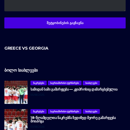
GREECE VS GEORGIA
ᲑᲝᲚᲝ ᲡᲘᲐᲮᲚᲔᲔᲑᲘ
ᲜᲐᲙᲠᲔᲑᲔᲑᲘ
ᲡᲐᲔᲠᲗᲐᲨᲘᲠᲘᲡᲝ ᲢᲣᲠᲜᲘᲠᲔᲑᲘ
ᲡᲘᲐᲮᲚᲔᲔᲑᲘ
ᲡᲐᲛᲘᲓᲐᲜ ᲡᲐᲛᲘ ᲒᲐᲛᲐᲠᲯᲕᲔᲑᲐ — ᲙᲕᲘᲞᲠᲝᲡᲘᲪ ᲓᲐᲛᲐᲠᲪᲮᲔᲑᲣᲚᲘᲐ
05/08/2026
ᲜᲐᲙᲠᲔᲑᲔᲑᲘ
ᲡᲐᲔᲠᲗᲐᲨᲘᲠᲘᲡᲝ ᲢᲣᲠᲜᲘᲠᲔᲑᲘ
ᲡᲘᲐᲮᲚᲔᲔᲑᲘ
18-ᲬᲚᲐᲛᲓᲔᲚᲗᲐ ᲜᲐᲙᲠᲔᲑᲛᲐ ᲖᲔᲓᲘᲖᲔᲓ ᲛᲔᲝᲠᲔ ᲒᲐᲛᲐᲠᲯᲕᲔᲑᲐ
ᲛᲝᲘᲞᲝᲕᲐ
03/08/2026