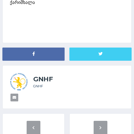
ქარიშხალა
GNHF
GNHF