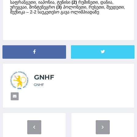
საფრანგეთი, იაპონია, ტუნისი
(2)
რუმინეთი, დანია,
ურუგვაი, მონტენეგრო
(3)
პოლონეთი, რუსეთი, შვედეთი,
მექსიკა – 2-2 საუკეთესო გავა ოლიმპიადაზე
GNHF
GNHF