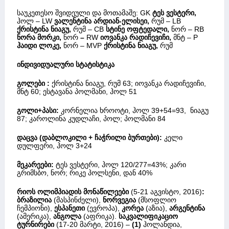
საუკეთესო შვიდეული და მოთამაშე: GK
ტეს ვესტერი,
ჰოლ – LW
ვალენტინა არდიან-ელისეი,
რუმ – LB
ქრისტინა ნიაგუ,
რუმ – CB
სტინე ოფტედალი,
ნორ – RB
ნორა მორკი,
ნორ
–
RW
იოვანკა რადიჩევიჩი,
მნტ – P
ჰაიდი ლოკე,
ნორ – MVP
ქრისტინა ნიაგუ,
რუმ
ინდივიდუალური სტატისტიკა
გოლები :
ქრისტინა ნიაგუ, რუმ 63; იოვანკა რადიჩევიჩი,
მნტ 60; ესტავანა პოლმანი, ჰოლ 51
გოლი+პასი:
კორნელია ხროოტი, ჰოლ 39+54=93, ნიაგუ
87; კაროლინა კუდლაჩი, პოლ; პოლმანი 84
დაცვა (დაბლოკილი + ჩაჭრილი ბურთები):
კელი
დულფერი, ჰოლ 3+24
მეკარეები:
ტეს ვესტერი, ჰოლ 120/277=43%; კარი
გრიმსბო, ნორ; რიკე პოლსენი, დან 40%
რიოს ოლიმპიადის მონაწილეები
(5-21 აგვისტო, 2016)
:
ბრაზილია
(მასპინძელი),
ნორვეგია
(მსოფლიო
ჩემპიონი),
ესპანეთი
(ევროპა),
კორეა
(აზია),
არგენტინა
(ამერიკა),
ანგოლა
(აფრიკა).
საკვალიფიკაციო
ტურნირები
(17-20 მარტი, 2016) –
(1)
ჰოლანდია,