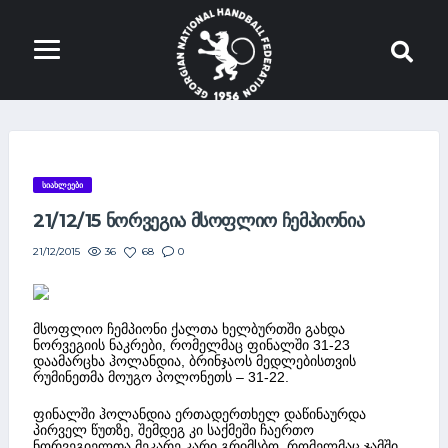
ᲡᲘᲐᲮᲚᲔᲔᲑᲘ
21/12/15 ᲜᲝᲠᲕᲔᲒᲘᲐ ᲛᲡᲝᲤᲚᲘᲝ ᲩᲔᲛᲞᲘᲝᲜᲘᲐ
36
68
0
21/12/2015
მსოფლიო ჩემპიონი ქალთა ხელბურთში გახდა
ნორვეგიის ნაკრები, რომელმაც ფინალში 31-23
დაამარცხა ჰოლანდია, ბრინჯაოს მედლებისთვის
რუმინეთმა მოუგო პოლონეთს – 31-22.
ფინალში ჰოლანდია ერთადერთხელ დაწინაურდა
პირველ წუთზე, შემდეგ კი საქმეში ჩაერთო
ნორვეგიელთა მეკარე კარი გრიმსბო, რომელმაც ჯამში