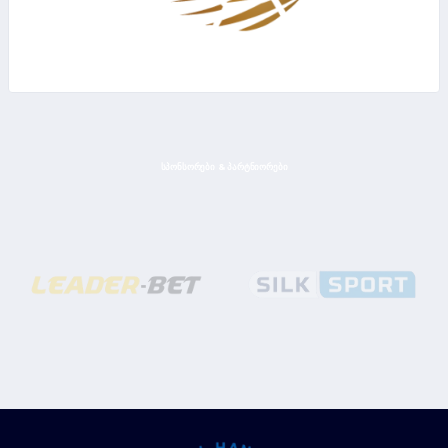
ᲡᲞᲝᲜᲡᲝᲠᲔᲑᲘ & ᲞᲐᲠᲢᲜᲘᲝᲠᲔᲑᲘ