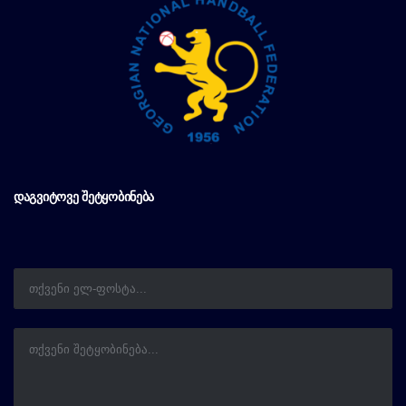
ᲓᲐᲒᲕᲘᲢᲝᲕᲔ ᲨᲔᲢᲧᲝᲑᲘᲜᲔᲑᲐ