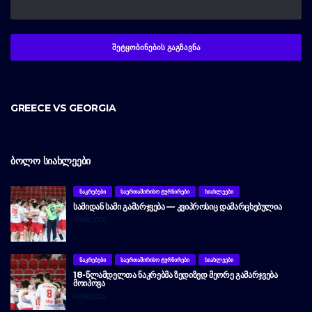
GREECE VS GEORGIA
ᲑᲝᲚᲝ ᲡᲘᲐᲮᲚᲔᲔᲑᲘ
ᲜᲐᲙᲠᲔᲑᲔᲑᲘ
ᲡᲐᲔᲠᲗᲐᲨᲘᲠᲘᲡᲝ ᲢᲣᲠᲜᲘᲠᲔᲑᲘ
ᲡᲘᲐᲮᲚᲔᲔᲑᲘ
ᲡᲐᲛᲘᲓᲐᲜ ᲡᲐᲛᲘ ᲒᲐᲛᲐᲠᲯᲕᲔᲑᲐ — ᲙᲕᲘᲞᲠᲝᲡᲘᲪ ᲓᲐᲛᲐᲠᲪᲮᲔᲑᲣᲚᲘᲐ
05/08/2026
ᲜᲐᲙᲠᲔᲑᲔᲑᲘ
ᲡᲐᲔᲠᲗᲐᲨᲘᲠᲘᲡᲝ ᲢᲣᲠᲜᲘᲠᲔᲑᲘ
ᲡᲘᲐᲮᲚᲔᲔᲑᲘ
18-ᲬᲚᲐᲛᲓᲔᲚᲗᲐ ᲜᲐᲙᲠᲔᲑᲛᲐ ᲖᲔᲓᲘᲖᲔᲓ ᲛᲔᲝᲠᲔ ᲒᲐᲛᲐᲠᲯᲕᲔᲑᲐ
ᲛᲝᲘᲞᲝᲕᲐ
03/08/2026