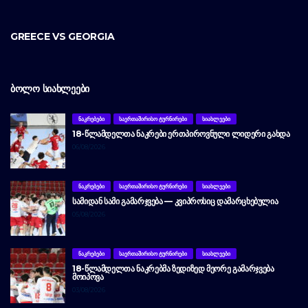
GREECE VS GEORGIA
ᲑᲝᲚᲝ ᲡᲘᲐᲮᲚᲔᲔᲑᲘ
ᲜᲐᲙᲠᲔᲑᲔᲑᲘ
ᲡᲐᲔᲠᲗᲐᲨᲘᲠᲘᲡᲝ ᲢᲣᲠᲜᲘᲠᲔᲑᲘ
ᲡᲘᲐᲮᲚᲔᲔᲑᲘ
18-ᲬᲚᲐᲛᲓᲔᲚᲗᲐ ᲜᲐᲙᲠᲔᲑᲘ ᲔᲠᲗᲞᲘᲠᲝᲕᲜᲣᲚᲘ ᲚᲘᲓᲔᲠᲘ ᲒᲐᲮᲓᲐ
06/08/2026
ᲜᲐᲙᲠᲔᲑᲔᲑᲘ
ᲡᲐᲔᲠᲗᲐᲨᲘᲠᲘᲡᲝ ᲢᲣᲠᲜᲘᲠᲔᲑᲘ
ᲡᲘᲐᲮᲚᲔᲔᲑᲘ
ᲡᲐᲛᲘᲓᲐᲜ ᲡᲐᲛᲘ ᲒᲐᲛᲐᲠᲯᲕᲔᲑᲐ — ᲙᲕᲘᲞᲠᲝᲡᲘᲪ ᲓᲐᲛᲐᲠᲪᲮᲔᲑᲣᲚᲘᲐ
05/08/2026
ᲜᲐᲙᲠᲔᲑᲔᲑᲘ
ᲡᲐᲔᲠᲗᲐᲨᲘᲠᲘᲡᲝ ᲢᲣᲠᲜᲘᲠᲔᲑᲘ
ᲡᲘᲐᲮᲚᲔᲔᲑᲘ
18-ᲬᲚᲐᲛᲓᲔᲚᲗᲐ ᲜᲐᲙᲠᲔᲑᲛᲐ ᲖᲔᲓᲘᲖᲔᲓ ᲛᲔᲝᲠᲔ ᲒᲐᲛᲐᲠᲯᲕᲔᲑᲐ
ᲛᲝᲘᲞᲝᲕᲐ
03/08/2026