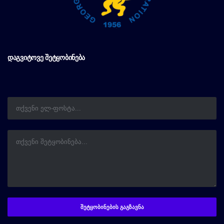
ᲓᲐᲒᲕᲘᲢᲝᲕᲔ ᲨᲔᲢᲧᲝᲑᲘᲜᲔᲑᲐ