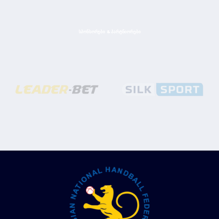
ᲡᲞᲝᲜᲡᲝᲠᲔᲑᲘ & ᲞᲐᲠᲢᲜᲘᲝᲠᲔᲑᲘ