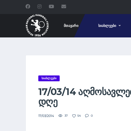
ᲛᲗᲐᲕᲐᲠᲘ
ᲡᲘᲐᲮᲚᲔᲔᲑᲘ
ᲡᲘᲐᲮᲚᲔᲔᲑᲘ
17/03/14 ᲐᲦᲛᲝᲡᲐᲕᲚᲔ
ᲓᲦᲔ
17/03/2014
37
54
0