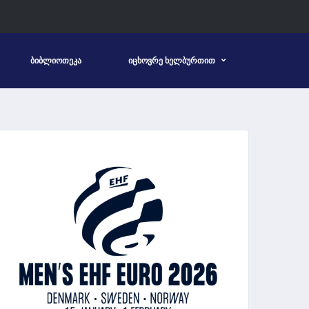
ᲑᲘᲑᲚᲘᲝᲗᲔᲙᲐ
ᲘᲪᲮᲝᲕᲠᲔ ᲮᲔᲚᲑᲣᲠᲗᲘᲗ