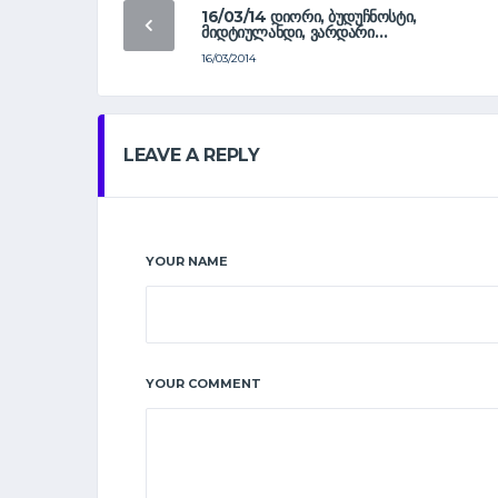
16/03/14 ᲓᲘᲝᲠᲘ, ᲑᲣᲓᲣᲩᲜᲝᲡᲢᲘ,
ᲛᲘᲓᲢᲘᲣᲚᲐᲜᲓᲘ, ᲕᲐᲠᲓᲐᲠᲘ…
16/03/2014
LEAVE A REPLY
YOUR NAME
YOUR COMMENT