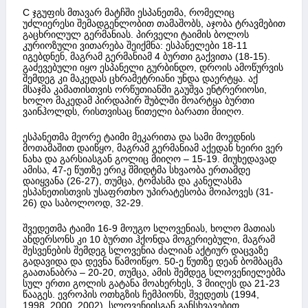
C ჯგუფის მთავარ მატჩში ესპანეთმა, რომელიც
უძლიერესი შემადგენლობით თამაშობს, აჯობა ტრავმებით
გაცხრილულ გერმანიას. პირველი ტაიმის ბოლოს
კურიოზული ვითარება შეიქმნა: ესპანელები 18-11
იგებდნენ, მაგრამ გერმანიამ 4 ბურთი გაქვითა (18-15).
გაძევებული იყო ესპანელი გურბინდო, დროის ამოწურვის
შემდეგ კი მაკედას ცხრამეტრიანი უნდა დაერტყა. აქ
მსაჯმა კამათისთვის ორწუთიანში გაუშვა ენტრერიოსი,
ხოლო მაკედამ პირდაპირ შუბლში მოარტყა ბურთი
ვაინჰოლდს, რისთვისაც წითელი ბარათი მიიღო.
ესპანეთმა მეორე ტაიმი მეკარითა და სამი მოედნის
მოთამაშით დაიწყო, მაგრამ გერმანიამ აქედან ხეირი ვერ
ნახა და გარსიასგან გოლიც მიიღო – 15-19. მიუხედავად
ამისა, 47-ე წუთზე ერიკ შმიდტმა სხვაობა ერთამდე
დაიყვანა (26-27), თუმცა, ტომასმა და კანელასმა
ესპანეთისთვის უსაფრთხო უპირატესობა მოიპოვეს (31-
26) და საბოლოოდ, 32-29.
შვედეთმა ტაიმი 16-9 მოუგო სლოვენიას, ხოლო მათიას
ანდერსონს კი 10 ბურთი ჰქონდა მოგერიებული, მაგრამ
შესვენების შემდეგ სლოვენია ძალიან აქტიურ დაცვაზე
გადავიდა და დევნა წამოიწყო. 50-ე წუთზე დეან ბომბაცმა
გაათანაბრა – 20-20, თუმცა, ამის შემდეგ სლოვენიელებმა
სულ ერთი გოლის გატანა მოახერხეს, 3 მიიღეს და 21-23
წააგეს. ევროპის ოთხგზის ჩემპიონს, შვედეთს (1994,
1998, 2000, 2002), სლოვენიისგან განსხვავებით,