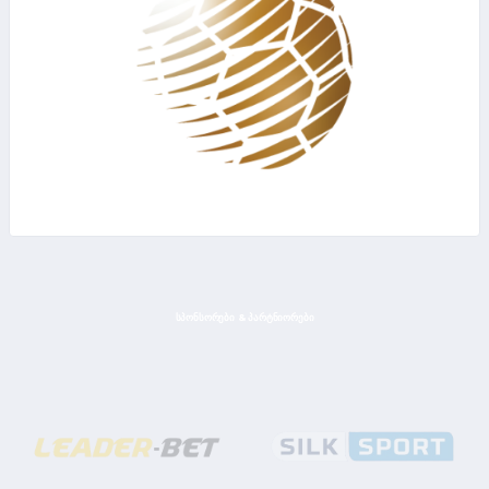
ᲡᲞᲝᲜᲡᲝᲠᲔᲑᲘ & ᲞᲐᲠᲢᲜᲘᲝᲠᲔᲑᲘ