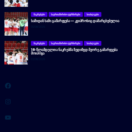
ᲜᲐᲙᲠᲔᲑᲔᲑᲘ
ᲡᲐᲔᲠᲗᲐᲨᲘᲠᲘᲡᲝ ᲢᲣᲠᲜᲘᲠᲔᲑᲘ
ᲡᲘᲐᲮᲚᲔᲔᲑᲘ
ᲡᲐᲛᲘᲓᲐᲜ ᲡᲐᲛᲘ ᲒᲐᲛᲐᲠᲯᲕᲔᲑᲐ — ᲙᲕᲘᲞᲠᲝᲡᲘᲪ ᲓᲐᲛᲐᲠᲪᲮᲔᲑᲣᲚᲘᲐ
05/08/2026
ᲜᲐᲙᲠᲔᲑᲔᲑᲘ
ᲡᲐᲔᲠᲗᲐᲨᲘᲠᲘᲡᲝ ᲢᲣᲠᲜᲘᲠᲔᲑᲘ
ᲡᲘᲐᲮᲚᲔᲔᲑᲘ
18-ᲬᲚᲐᲛᲓᲔᲚᲗᲐ ᲜᲐᲙᲠᲔᲑᲛᲐ ᲖᲔᲓᲘᲖᲔᲓ ᲛᲔᲝᲠᲔ ᲒᲐᲛᲐᲠᲯᲕᲔᲑᲐ
ᲛᲝᲘᲞᲝᲕᲐ
03/08/2026
Facebook
Instagram
YouTube