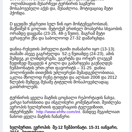
ოლიმპიადის შესარჩევი ტურნირის საგზური
მოსაპოვებელი აქვს და, შესაძლოა, მოტივაციაც მეტი
ჰქონდა.
D ჯგუფში უნგრეთი სულ წინ იყო მონტენეგროსთან,
მაქსიმუმ 6 გოლით. მეტოქემ ერთხელ მოახერხა სხვაობის
ორამდე დაყვანა (23-25, 48-ე წუთი), მაგრამ მეტი
ვერაფერი ქნა და საბოლოოდ 27-32 დამარცხდა.
დანია-რუსეთის პირველი ტაიმი თანაბარი იყო (13-13).
თამაში ასევე გაგრძელდა 52-ე წუთამდე (24-23), ამის
შემდეგ კი ლინდბერგმა, ეგერტმა და ორჯერ ლაუგემ
ზედიზედ შეაგდეს 4 გოლი და გამარჯვება გაუნაღდეს
ჩემპიონატის ერთ-ერთ ფავორიტს – 31-25. დანია
პოლონეთში თითქმის უძლიერესი შემადგენლობითაა,
აკლია მხოლოდ რენე ტოფტი და ალბათ 2008 და 2012
წლების შემდეგ მესამე ტიტულის მოსაპოვებლადაც
გაიბრძოლებს.
ტურნირის ყველა მატჩის ცოცხალი რეპორტაჟის ნახვა,
კარგი ხარისხითა და ინგლისური კომენტარით, შეიძლება
ევროპის ხელბურთის ფედერაციის ტელევიზიით,
ინტერნეტში:
http://www.ehftv.com/int
. მანდვე შეგიძლიათ
ნახოთ ყველა მატჩის ჩანაწერი.
ხელბურთი.
ევროპის მე-12 ჩემპიონატი. 15-31 იანვარი,
2016.
პოლონეთი.