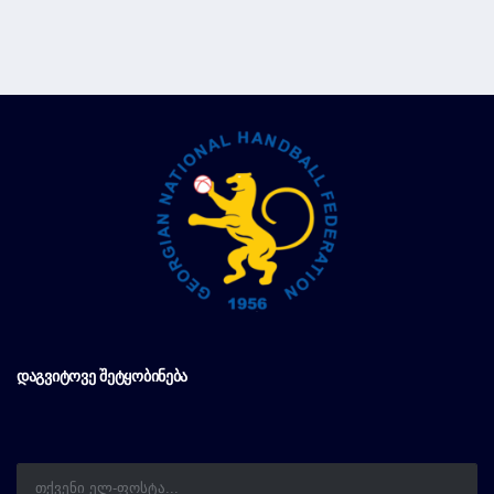
ᲓᲐᲒᲕᲘᲢᲝᲕᲔ ᲨᲔᲢᲧᲝᲑᲘᲜᲔᲑᲐ