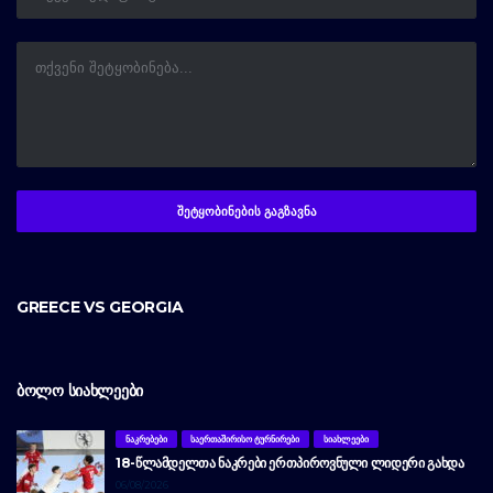
GREECE VS GEORGIA
ᲑᲝᲚᲝ ᲡᲘᲐᲮᲚᲔᲔᲑᲘ
ᲜᲐᲙᲠᲔᲑᲔᲑᲘ
ᲡᲐᲔᲠᲗᲐᲨᲘᲠᲘᲡᲝ ᲢᲣᲠᲜᲘᲠᲔᲑᲘ
ᲡᲘᲐᲮᲚᲔᲔᲑᲘ
18-ᲬᲚᲐᲛᲓᲔᲚᲗᲐ ᲜᲐᲙᲠᲔᲑᲘ ᲔᲠᲗᲞᲘᲠᲝᲕᲜᲣᲚᲘ ᲚᲘᲓᲔᲠᲘ ᲒᲐᲮᲓᲐ
06/08/2026