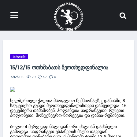
ᲡᲘᲐᲮᲚᲔᲔᲑᲘ
15/12/15 ᲝᲗᲮᲨᲐᲑᲐᲗᲡ ᲛᲔᲝᲗᲮᲔᲓᲤᲘᲜᲐᲚᲘᲐ
29
57
0
15/12/2015
ხელბურთელ ქალთა მსოფლიო ჩემპიონატზე, დანიაში, 8
საუკეთესო გუნდი მეოთხედფინალისთვის დაწყვილდა. 16
დეკემბერს თამაშობენ: ჰოლანდია-საფრანგეთი, რუსეთი-
პოლონეთი, მონტენეგრო-ნორვეგია და დანია-რუმინეთი.
ბოლო 4 მერვედფინალიდან ორი ძალიან დაძაბული
გამოდგა. საფრანგეთ-ესპანეთის მატჩი თავიდან
ბოლომდე თანაბარი იყო, ესპანეთმა ტაიმი 12-9 მოიგო