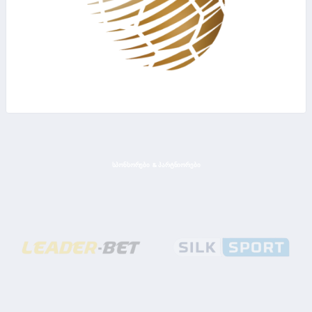
ᲡᲞᲝᲜᲡᲝᲠᲔᲑᲘ & ᲞᲐᲠᲢᲜᲘᲝᲠᲔᲑᲘ