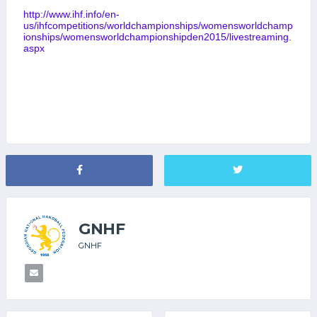
http://www.ihf.info/en-
us/ihfcompetitions/worldchampionships/womensworldchamp
ionships/womensworldchampionshipden2015/livestreaming.
aspx
GNHF
GNHF