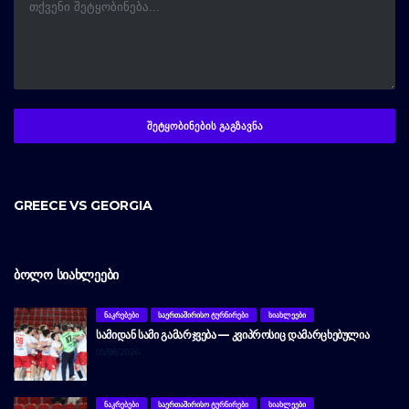
GREECE VS GEORGIA
ᲑᲝᲚᲝ ᲡᲘᲐᲮᲚᲔᲔᲑᲘ
ᲜᲐᲙᲠᲔᲑᲔᲑᲘ
ᲡᲐᲔᲠᲗᲐᲨᲘᲠᲘᲡᲝ ᲢᲣᲠᲜᲘᲠᲔᲑᲘ
ᲡᲘᲐᲮᲚᲔᲔᲑᲘ
ᲡᲐᲛᲘᲓᲐᲜ ᲡᲐᲛᲘ ᲒᲐᲛᲐᲠᲯᲕᲔᲑᲐ — ᲙᲕᲘᲞᲠᲝᲡᲘᲪ ᲓᲐᲛᲐᲠᲪᲮᲔᲑᲣᲚᲘᲐ
05/08/2026
ᲜᲐᲙᲠᲔᲑᲔᲑᲘ
ᲡᲐᲔᲠᲗᲐᲨᲘᲠᲘᲡᲝ ᲢᲣᲠᲜᲘᲠᲔᲑᲘ
ᲡᲘᲐᲮᲚᲔᲔᲑᲘ