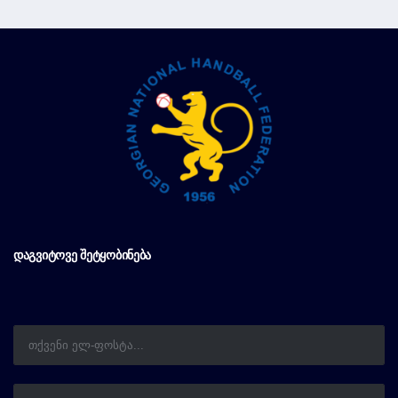
ᲓᲐᲒᲕᲘᲢᲝᲕᲔ ᲨᲔᲢᲧᲝᲑᲘᲜᲔᲑᲐ