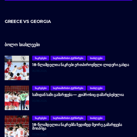
GREECE VS GEORGIA
ᲑᲝᲚᲝ ᲡᲘᲐᲮᲚᲔᲔᲑᲘ
ᲜᲐᲙᲠᲔᲑᲔᲑᲘ
ᲡᲐᲔᲠᲗᲐᲨᲘᲠᲘᲡᲝ ᲢᲣᲠᲜᲘᲠᲔᲑᲘ
ᲡᲘᲐᲮᲚᲔᲔᲑᲘ
18-ᲬᲚᲐᲛᲓᲔᲚᲗᲐ ᲜᲐᲙᲠᲔᲑᲘ ᲔᲠᲗᲞᲘᲠᲝᲕᲜᲣᲚᲘ ᲚᲘᲓᲔᲠᲘ ᲒᲐᲮᲓᲐ
06/08/2026
ᲜᲐᲙᲠᲔᲑᲔᲑᲘ
ᲡᲐᲔᲠᲗᲐᲨᲘᲠᲘᲡᲝ ᲢᲣᲠᲜᲘᲠᲔᲑᲘ
ᲡᲘᲐᲮᲚᲔᲔᲑᲘ
ᲡᲐᲛᲘᲓᲐᲜ ᲡᲐᲛᲘ ᲒᲐᲛᲐᲠᲯᲕᲔᲑᲐ — ᲙᲕᲘᲞᲠᲝᲡᲘᲪ ᲓᲐᲛᲐᲠᲪᲮᲔᲑᲣᲚᲘᲐ
05/08/2026
ᲜᲐᲙᲠᲔᲑᲔᲑᲘ
ᲡᲐᲔᲠᲗᲐᲨᲘᲠᲘᲡᲝ ᲢᲣᲠᲜᲘᲠᲔᲑᲘ
ᲡᲘᲐᲮᲚᲔᲔᲑᲘ
18-ᲬᲚᲐᲛᲓᲔᲚᲗᲐ ᲜᲐᲙᲠᲔᲑᲛᲐ ᲖᲔᲓᲘᲖᲔᲓ ᲛᲔᲝᲠᲔ ᲒᲐᲛᲐᲠᲯᲕᲔᲑᲐ
ᲛᲝᲘᲞᲝᲕᲐ
03/08/2026