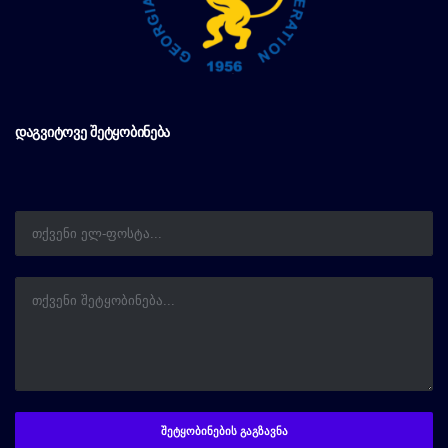
ᲓᲐᲒᲕᲘᲢᲝᲕᲔ ᲨᲔᲢᲧᲝᲑᲘᲜᲔᲑᲐ