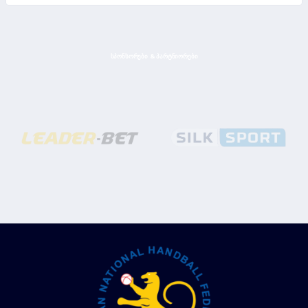
ᲡᲞᲝᲜᲡᲝᲠᲔᲑᲘ & ᲞᲐᲠᲢᲜᲘᲝᲠᲔᲑᲘ