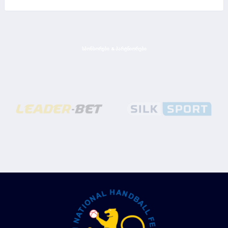
ᲡᲞᲝᲜᲡᲝᲠᲔᲑᲘ & ᲞᲐᲠᲢᲜᲘᲝᲠᲔᲑᲘ