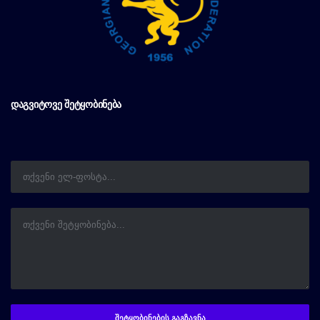
ᲓᲐᲒᲕᲘᲢᲝᲕᲔ ᲨᲔᲢᲧᲝᲑᲘᲜᲔᲑᲐ