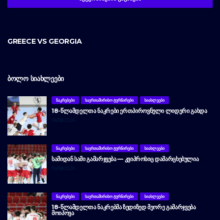
GREECE VS GEORGIA
ᲑᲝᲚᲝ ᲡᲘᲐᲮᲚᲔᲔᲑᲘ
ᲜᲐᲙᲠᲔᲑᲔᲑᲘ
ᲡᲐᲔᲠᲗᲐᲨᲘᲠᲘᲡᲝ ᲢᲣᲠᲜᲘᲠᲔᲑᲘ
ᲡᲘᲐᲮᲚᲔᲔᲑᲘ
18-ᲬᲚᲐᲛᲓᲔᲚᲗᲐ ᲜᲐᲙᲠᲔᲑᲘ ᲔᲠᲗᲞᲘᲠᲝᲕᲜᲣᲚᲘ ᲚᲘᲓᲔᲠᲘ ᲒᲐᲮᲓᲐ
06/08/2026
ᲜᲐᲙᲠᲔᲑᲔᲑᲘ
ᲡᲐᲔᲠᲗᲐᲨᲘᲠᲘᲡᲝ ᲢᲣᲠᲜᲘᲠᲔᲑᲘ
ᲡᲘᲐᲮᲚᲔᲔᲑᲘ
ᲡᲐᲛᲘᲓᲐᲜ ᲡᲐᲛᲘ ᲒᲐᲛᲐᲠᲯᲕᲔᲑᲐ — ᲙᲕᲘᲞᲠᲝᲡᲘᲪ ᲓᲐᲛᲐᲠᲪᲮᲔᲑᲣᲚᲘᲐ
05/08/2026
ᲜᲐᲙᲠᲔᲑᲔᲑᲘ
ᲡᲐᲔᲠᲗᲐᲨᲘᲠᲘᲡᲝ ᲢᲣᲠᲜᲘᲠᲔᲑᲘ
ᲡᲘᲐᲮᲚᲔᲔᲑᲘ
18-ᲬᲚᲐᲛᲓᲔᲚᲗᲐ ᲜᲐᲙᲠᲔᲑᲛᲐ ᲖᲔᲓᲘᲖᲔᲓ ᲛᲔᲝᲠᲔ ᲒᲐᲛᲐᲠᲯᲕᲔᲑᲐ
ᲛᲝᲘᲞᲝᲕᲐ