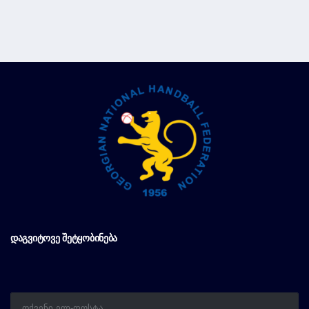
ᲓᲐᲒᲕᲘᲢᲝᲕᲔ ᲨᲔᲢᲧᲝᲑᲘᲜᲔᲑᲐ