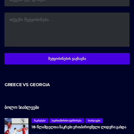
GREECE VS GEORGIA
ᲑᲝᲚᲝ ᲡᲘᲐᲮᲚᲔᲔᲑᲘ
ᲜᲐᲙᲠᲔᲑᲔᲑᲘ
ᲡᲐᲔᲠᲗᲐᲨᲘᲠᲘᲡᲝ ᲢᲣᲠᲜᲘᲠᲔᲑᲘ
ᲡᲘᲐᲮᲚᲔᲔᲑᲘ
18-ᲬᲚᲐᲛᲓᲔᲚᲗᲐ ᲜᲐᲙᲠᲔᲑᲘ ᲔᲠᲗᲞᲘᲠᲝᲕᲜᲣᲚᲘ ᲚᲘᲓᲔᲠᲘ ᲒᲐᲮᲓᲐ
06/08/2026