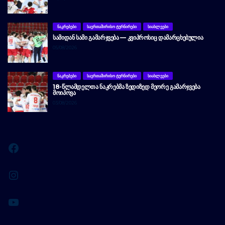
ᲜᲐᲙᲠᲔᲑᲔᲑᲘ
ᲡᲐᲔᲠᲗᲐᲨᲘᲠᲘᲡᲝ ᲢᲣᲠᲜᲘᲠᲔᲑᲘ
ᲡᲘᲐᲮᲚᲔᲔᲑᲘ
ᲡᲐᲛᲘᲓᲐᲜ ᲡᲐᲛᲘ ᲒᲐᲛᲐᲠᲯᲕᲔᲑᲐ — ᲙᲕᲘᲞᲠᲝᲡᲘᲪ ᲓᲐᲛᲐᲠᲪᲮᲔᲑᲣᲚᲘᲐ
05/08/2026
ᲜᲐᲙᲠᲔᲑᲔᲑᲘ
ᲡᲐᲔᲠᲗᲐᲨᲘᲠᲘᲡᲝ ᲢᲣᲠᲜᲘᲠᲔᲑᲘ
ᲡᲘᲐᲮᲚᲔᲔᲑᲘ
18-ᲬᲚᲐᲛᲓᲔᲚᲗᲐ ᲜᲐᲙᲠᲔᲑᲛᲐ ᲖᲔᲓᲘᲖᲔᲓ ᲛᲔᲝᲠᲔ ᲒᲐᲛᲐᲠᲯᲕᲔᲑᲐ
ᲛᲝᲘᲞᲝᲕᲐ
03/08/2026
Facebook
Instagram
YouTube