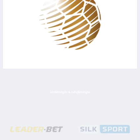
ᲡᲞᲝᲜᲡᲝᲠᲔᲑᲘ & ᲞᲐᲠᲢᲜᲘᲝᲠᲔᲑᲘ