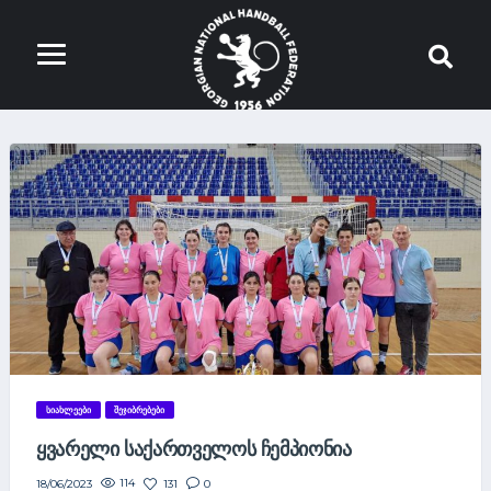
ᲡᲘᲐᲮᲚᲔᲔᲑᲘ
ᲨᲔᲯᲘᲑᲠᲔᲑᲔᲑᲘ
ᲧᲕᲐᲠᲔᲚᲘ ᲡᲐᲥᲐᲠᲗᲕᲔᲚᲝᲡ ᲩᲔᲛᲞᲘᲝᲜᲘᲐ
114
131
0
18/06/2023