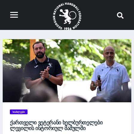
ᲡᲘᲐᲮᲚᲔᲔᲑᲘ
ᲥᲐᲠᲗᲕᲔᲚᲘ ᲕᲔᲢᲔᲠᲐᲜᲘ ᲮᲔᲚᲑᲣᲠᲗᲔᲚᲔᲑᲘ
ᲚᲔᲕᲘᲚᲘᲡ ᲘᲡᲢᲝᲠᲘᲣᲚ ᲛᲐᲛᲣᲚᲨᲘ