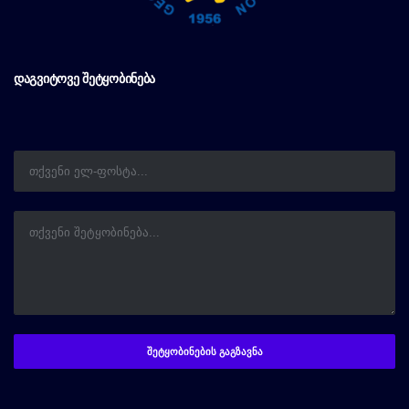
ᲓᲐᲒᲕᲘᲢᲝᲕᲔ ᲨᲔᲢᲧᲝᲑᲘᲜᲔᲑᲐ