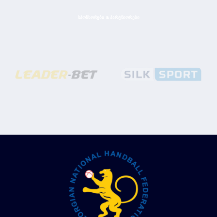
ᲡᲞᲝᲜᲡᲝᲠᲔᲑᲘ & ᲞᲐᲠᲢᲜᲘᲝᲠᲔᲑᲘ