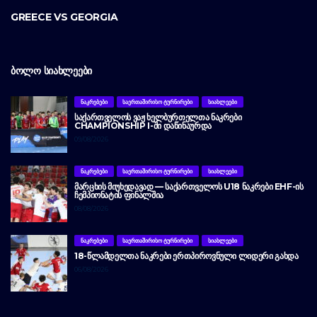
GREECE VS GEORGIA
ᲑᲝᲚᲝ ᲡᲘᲐᲮᲚᲔᲔᲑᲘ
ᲜᲐᲙᲠᲔᲑᲔᲑᲘ
ᲡᲐᲔᲠᲗᲐᲨᲘᲠᲘᲡᲝ ᲢᲣᲠᲜᲘᲠᲔᲑᲘ
ᲡᲘᲐᲮᲚᲔᲔᲑᲘ
ᲡᲐᲥᲐᲠᲗᲕᲔᲚᲝᲡ ᲕᲐᲟ ᲮᲔᲚᲑᲣᲠᲗᲔᲚᲗᲐ ᲜᲐᲙᲠᲔᲑᲘ
CHAMPIONSHIP I-ᲨᲘ ᲓᲐᲬᲘᲜᲐᲣᲠᲓᲐ
09/08/2026
ᲜᲐᲙᲠᲔᲑᲔᲑᲘ
ᲡᲐᲔᲠᲗᲐᲨᲘᲠᲘᲡᲝ ᲢᲣᲠᲜᲘᲠᲔᲑᲘ
ᲡᲘᲐᲮᲚᲔᲔᲑᲘ
ᲛᲐᲠᲪᲮᲘᲡ ᲛᲘᲣᲮᲔᲓᲐᲕᲐᲓ — ᲡᲐᲥᲐᲠᲗᲕᲔᲚᲝᲡ U18 ᲜᲐᲙᲠᲔᲑᲘ EHF-ᲘᲡ
ᲩᲔᲛᲞᲘᲝᲜᲐᲢᲘᲡ ᲤᲘᲜᲐᲚᲨᲘᲐ
08/08/2026
ᲜᲐᲙᲠᲔᲑᲔᲑᲘ
ᲡᲐᲔᲠᲗᲐᲨᲘᲠᲘᲡᲝ ᲢᲣᲠᲜᲘᲠᲔᲑᲘ
ᲡᲘᲐᲮᲚᲔᲔᲑᲘ
18-ᲬᲚᲐᲛᲓᲔᲚᲗᲐ ᲜᲐᲙᲠᲔᲑᲘ ᲔᲠᲗᲞᲘᲠᲝᲕᲜᲣᲚᲘ ᲚᲘᲓᲔᲠᲘ ᲒᲐᲮᲓᲐ
06/08/2026