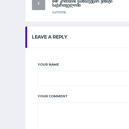
IHF ᲙᲝᲛᲘᲡᲘᲘᲡ ᲡᲐᲘᲜᲡᲞᲔᲥᲪᲘᲝ ᲕᲘᲖᲘᲢᲘ
ᲡᲐᲥᲐᲠᲗᲕᲔᲚᲝᲨᲘ
24/11/2016
LEAVE A REPLY
YOUR NAME
YOUR COMMENT