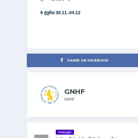
9
ტური
30.11
–
04.12
SHARE ON FACEBOOK
GNHF
GNHF
ᲡᲘᲐᲮᲚᲔᲔᲑᲘ