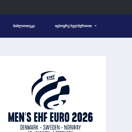
ᲑᲘᲑᲚᲘᲝᲗᲔᲙᲐ
ᲘᲪᲮᲝᲕᲠᲔ ᲮᲔᲚᲑᲣᲠᲗᲘᲗ