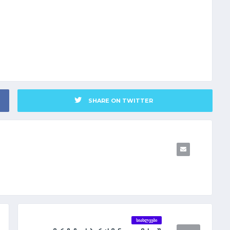
SHARE ON TWITTER
ᲡᲘᲐᲮᲚᲔᲔᲑᲘ