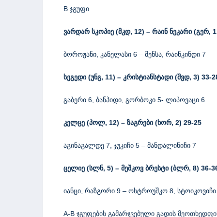
B ჯგუფი
ვარდარ
სკოპიე
(
მკდ
, 12
)
–
რაინ
ნეკარი
(
გერ
, 
ბოროჟანი, კანელასი 6 – მენსა, რაინკინდი 7
სეგედი
(
უნგ
, 11
)
–
კრისტიანსტადი
(
შვდ
, 3
)
33-2
გაბერი 6, ბანჰიდი, გორბოკი 5- ლიპოვაცი 6
კელცე
(
პოლ
, 12
)
–
ზაგრები
(
ხორ
, 2
)
29-25
აგინაგალდე 7, ჯუკიჩი 5 – მანდალინიჩი 7
ცელიე
(
სლნ
, 5
)
–
მეშკოვ
ბრესტი
(
ბლრ
, 8
)
36-3
იანცი, რაზგორი 9 – ოსტროუშკო 8, სტოიკოვიჩი
A-B ჯგუფების გამარჯვებული გადის მეოთხედფ