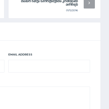
ᲗᲐᲛᲐᲠ ᲩᲐᲩᲣᲐ ᲡᲞᲝᲠᲢᲡᲛᲔᲜᲗᲐ ᲙᲝᲛᲘᲡᲘᲐᲨᲘ
ᲐᲘᲠᲩᲘᲔᲡ
01/12/2016
EMAIL ADDRESS