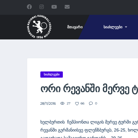
ᲛᲗᲐᲕᲐᲠᲘ
ᲡᲘᲐᲮᲚᲔᲔᲑᲘ
ᲡᲘᲐᲮᲚᲔᲔᲑᲘ
ᲝᲠᲘ ᲠᲔᲕᲐᲜᲨᲘ ᲛᲔᲠᲕᲔ 
28/11/2016
27
66
0
ხელბურთის ჩემპიონთა ლიგის მერვე ტურში გერ
რევანში გერმანიისვე ფლენზბურგს, 26-25, ხოლ
გადაუხადა სამაგიერო ვარდარს – 29-26.