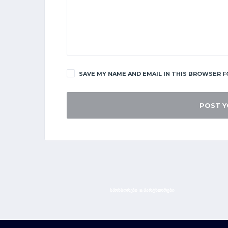
SAVE MY NAME AND EMAIL IN THIS BROWSER F
ᲡᲞᲝᲜᲡᲝᲠᲔᲑᲘ & ᲞᲐᲠᲢᲜᲘᲝᲠᲔᲑᲘ