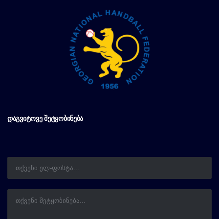
ᲓᲐᲒᲕᲘᲢᲝᲕᲔ ᲨᲔᲢᲧᲝᲑᲘᲜᲔᲑᲐ