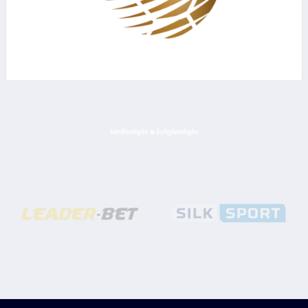
ᲡᲞᲝᲜᲡᲝᲠᲔᲑᲘ & ᲞᲐᲠᲢᲜᲘᲝᲠᲔᲑᲘ