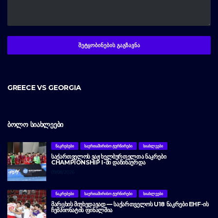
GREECE VS GEORGIA
ᲑᲝᲚᲝ ᲡᲘᲐᲮᲚᲔᲔᲑᲘ
ᲜᲐᲙᲠᲔᲑᲔᲑᲘ
ᲡᲐᲔᲠᲗᲐᲨᲘᲠᲘᲡᲝ ᲢᲣᲠᲜᲘᲠᲔᲑᲘ
ᲡᲘᲐᲮᲚᲔᲔᲑᲘ
ᲡᲐᲥᲐᲠᲗᲕᲔᲚᲝᲡ ᲕᲐᲟ ᲮᲔᲚᲑᲣᲠᲗᲔᲚᲗᲐ ᲜᲐᲙᲠᲔᲑᲘ
CHAMPIONSHIP I-ᲨᲘ ᲓᲐᲬᲘᲜᲐᲣᲠᲓᲐ
09/08/2026
ᲜᲐᲙᲠᲔᲑᲔᲑᲘ
ᲡᲐᲔᲠᲗᲐᲨᲘᲠᲘᲡᲝ ᲢᲣᲠᲜᲘᲠᲔᲑᲘ
ᲡᲘᲐᲮᲚᲔᲔᲑᲘ
ᲛᲐᲠᲪᲮᲘᲡ ᲛᲘᲣᲮᲔᲓᲐᲕᲐᲓ — ᲡᲐᲥᲐᲠᲗᲕᲔᲚᲝᲡ U18 ᲜᲐᲙᲠᲔᲑᲘ EHF-ᲘᲡ
ᲩᲔᲛᲞᲘᲝᲜᲐᲢᲘᲡ ᲤᲘᲜᲐᲚᲨᲘᲐ