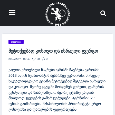
ᲡᲘᲐᲮᲚᲔᲔᲑᲘ
ᲛᲔᲢᲝᲥᲔᲔᲑᲐᲓ ᲙᲝᲡᲝᲕᲝ ᲓᲐ ᲘᲡᲠᲐᲔᲚᲘ ᲒᲕᲔᲠᲒᲝ
30
58
0
21/03/2017
ქალთა ეროვნული ნაკრები ივნისში ჩაებმება ევროპის
2018 წლის ჩემპიონატის შესარჩევ ტურნირში. პირველ
საკვალიფიკაციო ეტაპზე მეტოქეებად შეგვხვდა ისრაელი
და კოსოვო. მეორე ჯგუფში მოხვდნენ ფინეთი, ფარერის
კუნძულები და სააბერძნეთი. მეორე ეტაპზე გადიან
მხოლოდ ჯგუფების გამარჯვებულები. ტურნირი 9-11
ივნისს გაიმართება. მასპინძლობის პრიორიტეტი ერგო
კოსოვოსა და ფარერების ფედერაციებს.