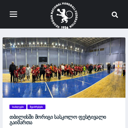
ᲡᲘᲐᲮᲚᲔᲔᲑᲘ
ᲨᲔᲯᲘᲑᲠᲔᲑᲔᲑᲘ
ᲗᲑᲘᲚᲘᲡᲨᲘ ᲛᲝᲠᲘᲒᲘ ᲡᲐᲡᲙᲝᲚᲝ ᲤᲔᲡᲢᲘᲕᲐᲚᲘ
ᲒᲐᲘᲛᲐᲠᲗᲐ