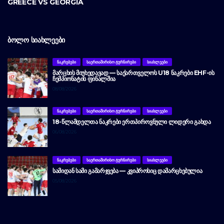
GREECE VS GEORGIA
ᲑᲝᲚᲝ ᲡᲘᲐᲮᲚᲔᲔᲑᲘ
ᲜᲐᲙᲠᲔᲑᲔᲑᲘ
ᲡᲐᲔᲠᲗᲐᲨᲘᲠᲘᲡᲝ ᲢᲣᲠᲜᲘᲠᲔᲑᲘ
ᲡᲘᲐᲮᲚᲔᲔᲑᲘ
ᲛᲐᲠᲪᲮᲘᲡ ᲛᲘᲣᲮᲔᲓᲐᲕᲐᲓ — ᲡᲐᲥᲐᲠᲗᲕᲔᲚᲝᲡ U18 ᲜᲐᲙᲠᲔᲑᲘ EHF-ᲘᲡ
ᲩᲔᲛᲞᲘᲝᲜᲐᲢᲘᲡ ᲤᲘᲜᲐᲚᲨᲘᲐ
08/08/2026
ᲜᲐᲙᲠᲔᲑᲔᲑᲘ
ᲡᲐᲔᲠᲗᲐᲨᲘᲠᲘᲡᲝ ᲢᲣᲠᲜᲘᲠᲔᲑᲘ
ᲡᲘᲐᲮᲚᲔᲔᲑᲘ
18-ᲬᲚᲐᲛᲓᲔᲚᲗᲐ ᲜᲐᲙᲠᲔᲑᲘ ᲔᲠᲗᲞᲘᲠᲝᲕᲜᲣᲚᲘ ᲚᲘᲓᲔᲠᲘ ᲒᲐᲮᲓᲐ
06/08/2026
ᲜᲐᲙᲠᲔᲑᲔᲑᲘ
ᲡᲐᲔᲠᲗᲐᲨᲘᲠᲘᲡᲝ ᲢᲣᲠᲜᲘᲠᲔᲑᲘ
ᲡᲘᲐᲮᲚᲔᲔᲑᲘ
ᲡᲐᲛᲘᲓᲐᲜ ᲡᲐᲛᲘ ᲒᲐᲛᲐᲠᲯᲕᲔᲑᲐ — ᲙᲕᲘᲞᲠᲝᲡᲘᲪ ᲓᲐᲛᲐᲠᲪᲮᲔᲑᲣᲚᲘᲐ
05/08/2026