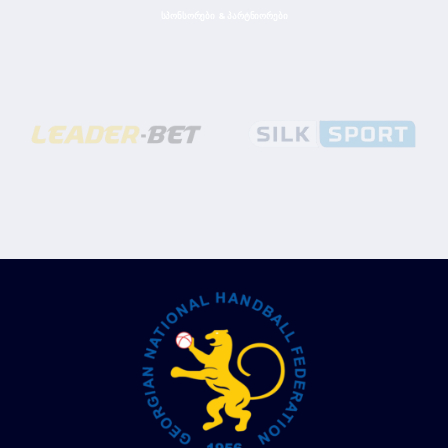
ᲡᲞᲝᲜᲡᲝᲠᲔᲑᲘ & ᲞᲐᲠᲢᲜᲘᲝᲠᲔᲑᲘ