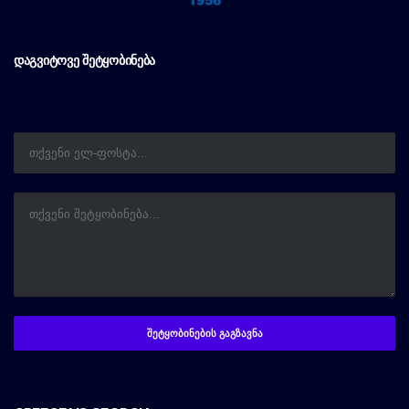
ᲓᲐᲒᲕᲘᲢᲝᲕᲔ ᲨᲔᲢᲧᲝᲑᲘᲜᲔᲑᲐ