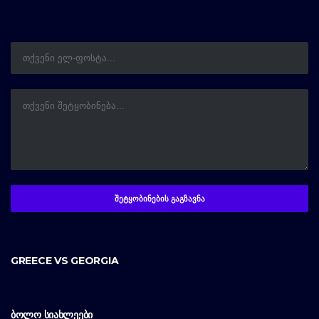
GREECE VS GEORGIA
ᲑᲝᲚᲝ ᲡᲘᲐᲮᲚᲔᲔᲑᲘ