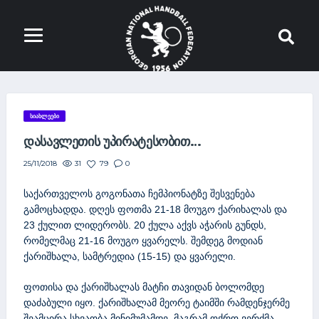
ᲡᲘᲐᲮᲚᲔᲔᲑᲘ
ᲓᲐᲡᲐᲕᲚᲔᲗᲘᲡ ᲣᲞᲘᲠᲐᲢᲔᲡᲝᲑᲘᲗ…
31
79
0
25/11/2018
საქართველოს გოგონათა ჩემპიონატზე შესვენება
გამოცხადდა. დღეს ფოთმა 21-18 მოუგო ქარიხალას და
23 ქულით ლიდერობს. 20 ქულა აქვს აჭარის გუნდს,
რომელმაც 21-16 მოუგო ყვარელს. შემდეგ მოდიან
ქარიშხალა, სამტრედია (15-15) და ყვარელი.
ფოთისა და ქარიშხალას მატჩი თავიდან ბოლომდე
დაძაბული იყო. ქარიშხალამ მეორე ტაიმში რამდენჯერმე
შეამცირა სხვაობა მინიმუმამდე, მაგრამ ოქრო ვერძმა