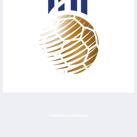
ᲡᲞᲝᲜᲡᲝᲠᲔᲑᲘ & ᲞᲐᲠᲢᲜᲘᲝᲠᲔᲑᲘ