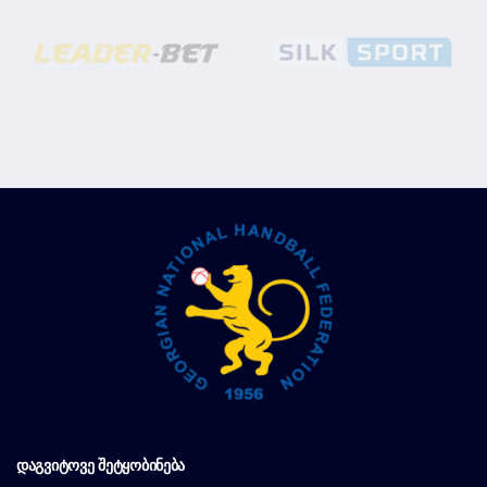
ᲓᲐᲒᲕᲘᲢᲝᲕᲔ ᲨᲔᲢᲧᲝᲑᲘᲜᲔᲑᲐ