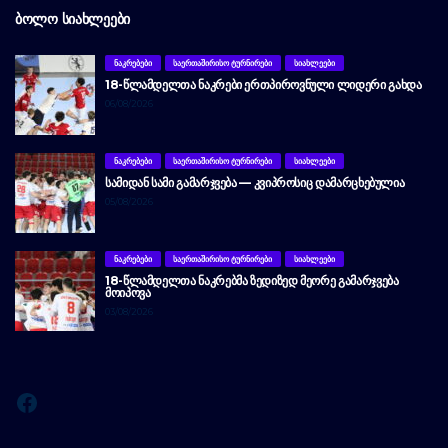
ᲑᲝᲚᲝ ᲡᲘᲐᲮᲚᲔᲔᲑᲘ
ᲜᲐᲙᲠᲔᲑᲔᲑᲘ
ᲡᲐᲔᲠᲗᲐᲨᲘᲠᲘᲡᲝ ᲢᲣᲠᲜᲘᲠᲔᲑᲘ
ᲡᲘᲐᲮᲚᲔᲔᲑᲘ
18-ᲬᲚᲐᲛᲓᲔᲚᲗᲐ ᲜᲐᲙᲠᲔᲑᲘ ᲔᲠᲗᲞᲘᲠᲝᲕᲜᲣᲚᲘ ᲚᲘᲓᲔᲠᲘ ᲒᲐᲮᲓᲐ
06/08/2026
ᲜᲐᲙᲠᲔᲑᲔᲑᲘ
ᲡᲐᲔᲠᲗᲐᲨᲘᲠᲘᲡᲝ ᲢᲣᲠᲜᲘᲠᲔᲑᲘ
ᲡᲘᲐᲮᲚᲔᲔᲑᲘ
ᲡᲐᲛᲘᲓᲐᲜ ᲡᲐᲛᲘ ᲒᲐᲛᲐᲠᲯᲕᲔᲑᲐ — ᲙᲕᲘᲞᲠᲝᲡᲘᲪ ᲓᲐᲛᲐᲠᲪᲮᲔᲑᲣᲚᲘᲐ
05/08/2026
ᲜᲐᲙᲠᲔᲑᲔᲑᲘ
ᲡᲐᲔᲠᲗᲐᲨᲘᲠᲘᲡᲝ ᲢᲣᲠᲜᲘᲠᲔᲑᲘ
ᲡᲘᲐᲮᲚᲔᲔᲑᲘ
18-ᲬᲚᲐᲛᲓᲔᲚᲗᲐ ᲜᲐᲙᲠᲔᲑᲛᲐ ᲖᲔᲓᲘᲖᲔᲓ ᲛᲔᲝᲠᲔ ᲒᲐᲛᲐᲠᲯᲕᲔᲑᲐ
ᲛᲝᲘᲞᲝᲕᲐ
03/08/2026
Facebook