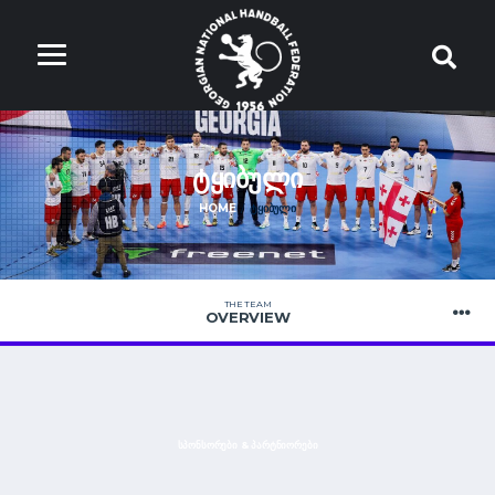
ᲢᲧᲘᲑᲣᲚᲘ
HOME
ᲢᲧᲘᲑᲣᲚᲘ
THE TEAM
OVERVIEW
ᲡᲞᲝᲜᲡᲝᲠᲔᲑᲘ & ᲞᲐᲠᲢᲜᲘᲝᲠᲔᲑᲘ