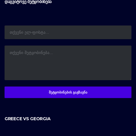
ᲓᲐᲒᲕᲘᲢᲝᲕᲔ ᲨᲔᲢᲧᲝᲑᲘᲜᲔᲑᲐ
GREECE VS GEORGIA