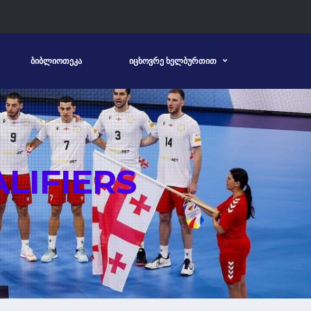
ᲑᲘᲑᲚᲘᲝᲗᲔᲙᲐ
ᲘᲪᲮᲝᲕᲠᲔ ᲮᲔᲚᲑᲣᲠᲗᲘᲗ
LIFIERS