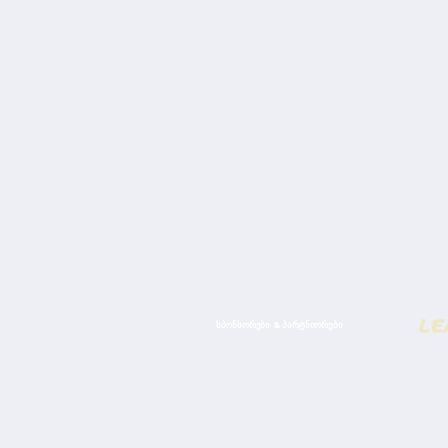
ᲡᲞᲝᲜᲡᲝᲠᲔᲑᲘ & ᲞᲐᲠᲢᲜᲘᲝᲠᲔᲑᲘ