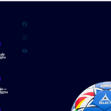
Facebook
Instagram
YouTube
ᲔᲑᲘ
ᲔᲠᲘ
ᲔᲑᲐ —
ᲑᲣᲚᲘᲐ