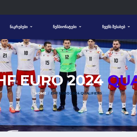
ᲜᲐᲙᲠᲔᲑᲔᲑᲘ
ᲩᲔᲛᲞᲘᲝᲜᲐᲢᲔᲑᲘ
ᲩᲕᲔᲜᲡ ᲨᲔᲡᲐᲮᲔᲑ
EHF EURO 2024
QUA
HOME
EHF EURO 2024 QUALIFIERS