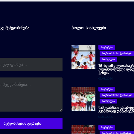
ᲕᲔ ᲨᲔᲢᲧᲝᲑᲘᲜᲔᲑᲐ
ᲑᲝᲚᲝ ᲡᲘᲐᲮᲚᲔᲔᲑᲘ
ᲜᲐᲙᲠᲔᲑᲔᲑᲘ
ᲡᲐᲔᲠᲗᲐᲨᲘᲠᲘᲡᲝ ᲢᲣᲠᲜᲘᲠᲔᲑᲘ
ᲡᲘᲐᲮᲚᲔᲔᲑᲘ
18-ᲬᲚᲐᲛᲓᲔᲚᲗᲐ ᲜᲐᲙᲠ
ᲔᲠᲗᲞᲘᲠᲝᲕᲜᲣᲚᲘ ᲚᲘᲓ
ᲒᲐᲮᲓᲐ
06/08/2026
ᲜᲐᲙᲠᲔᲑᲔᲑᲘ
ᲡᲐᲔᲠᲗᲐᲨᲘᲠᲘᲡᲝ ᲢᲣᲠᲜᲘᲠᲔᲑᲘ
ᲡᲘᲐᲮᲚᲔᲔᲑᲘ
ᲡᲐᲛᲘᲓᲐᲜ ᲡᲐᲛᲘ ᲒᲐᲛᲐᲠᲯᲕ
ᲙᲕᲘᲞᲠᲝᲡᲘᲪ ᲓᲐᲛᲐᲠᲪᲮᲔ
05/08/2026
ᲜᲐᲙᲠᲔᲑᲔᲑᲘ
ᲡᲐᲔᲠᲗᲐᲨᲘᲠᲘᲡᲝ ᲢᲣᲠᲜᲘᲠᲔᲑᲘ