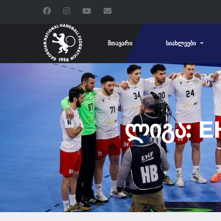
ᲛᲗᲐᲕᲐᲠᲘ
ᲡᲘᲐᲮᲚᲔᲔᲑᲘ
ᲚᲘᲒᲐ: 