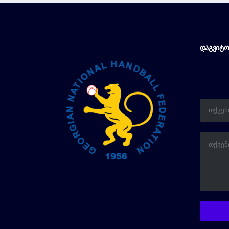
ᲓᲐᲒᲕᲘᲢᲝ