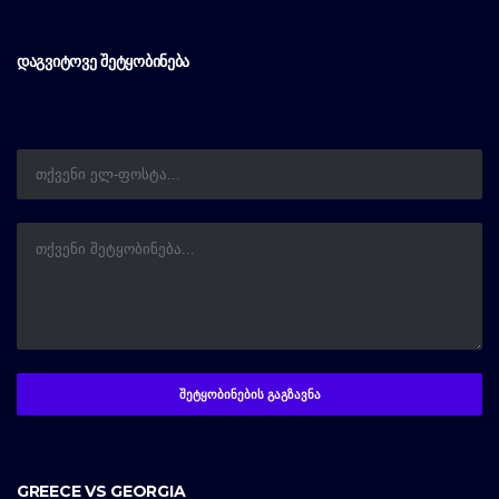
ᲓᲐᲒᲕᲘᲢᲝᲕᲔ ᲨᲔᲢᲧᲝᲑᲘᲜᲔᲑᲐ
GREECE VS GEORGIA