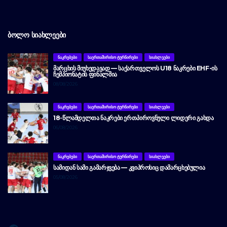
ᲑᲝᲚᲝ ᲡᲘᲐᲮᲚᲔᲔᲑᲘ
ᲜᲐᲙᲠᲔᲑᲔᲑᲘ
ᲡᲐᲔᲠᲗᲐᲨᲘᲠᲘᲡᲝ ᲢᲣᲠᲜᲘᲠᲔᲑᲘ
ᲡᲘᲐᲮᲚᲔᲔᲑᲘ
ᲛᲐᲠᲪᲮᲘᲡ ᲛᲘᲣᲮᲔᲓᲐᲕᲐᲓ — ᲡᲐᲥᲐᲠᲗᲕᲔᲚᲝᲡ U18 ᲜᲐᲙᲠᲔᲑᲘ EHF-ᲘᲡ
ᲩᲔᲛᲞᲘᲝᲜᲐᲢᲘᲡ ᲤᲘᲜᲐᲚᲨᲘᲐ
08/08/2026
ᲜᲐᲙᲠᲔᲑᲔᲑᲘ
ᲡᲐᲔᲠᲗᲐᲨᲘᲠᲘᲡᲝ ᲢᲣᲠᲜᲘᲠᲔᲑᲘ
ᲡᲘᲐᲮᲚᲔᲔᲑᲘ
18-ᲬᲚᲐᲛᲓᲔᲚᲗᲐ ᲜᲐᲙᲠᲔᲑᲘ ᲔᲠᲗᲞᲘᲠᲝᲕᲜᲣᲚᲘ ᲚᲘᲓᲔᲠᲘ ᲒᲐᲮᲓᲐ
06/08/2026
ᲜᲐᲙᲠᲔᲑᲔᲑᲘ
ᲡᲐᲔᲠᲗᲐᲨᲘᲠᲘᲡᲝ ᲢᲣᲠᲜᲘᲠᲔᲑᲘ
ᲡᲘᲐᲮᲚᲔᲔᲑᲘ
ᲡᲐᲛᲘᲓᲐᲜ ᲡᲐᲛᲘ ᲒᲐᲛᲐᲠᲯᲕᲔᲑᲐ — ᲙᲕᲘᲞᲠᲝᲡᲘᲪ ᲓᲐᲛᲐᲠᲪᲮᲔᲑᲣᲚᲘᲐ
05/08/2026