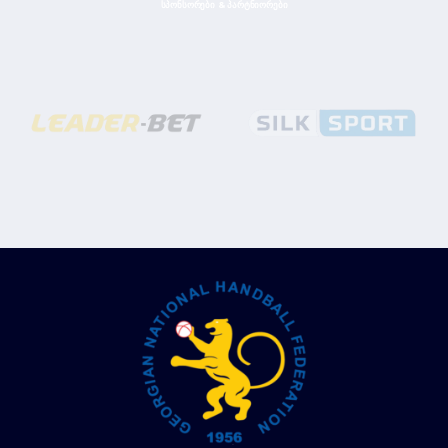
ᲡᲞᲝᲜᲡᲝᲠᲔᲑᲘ & ᲞᲐᲠᲢᲜᲘᲝᲠᲔᲑᲘ