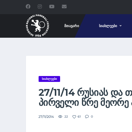
ᲛᲗᲐᲕᲐᲠᲘ
ᲡᲘᲐᲮᲚᲔᲔᲑᲘ
ᲡᲘᲐᲮᲚᲔᲔᲑᲘ
27/11/14 ᲠᲣᲡᲘᲐᲡ ᲓᲐ 
ᲞᲘᲠᲕᲔᲚᲘ ᲬᲠᲔ ᲛᲔᲝᲠᲔ
27/11/2014
22
61
0