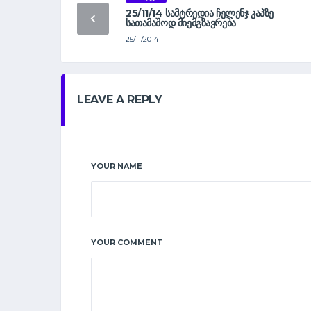
25/11/14 ᲡᲐᲛᲢᲠᲔᲓᲘᲐ ᲩᲔᲚᲔᲜᲯ ᲙᲐᲞᲖᲔ
ᲡᲐᲗᲐᲛᲐᲨᲝᲓ ᲛᲘᲔᲛᲒᲖᲐᲕᲠᲔᲑᲐ
25/11/2014
LEAVE A REPLY
YOUR NAME
YOUR COMMENT