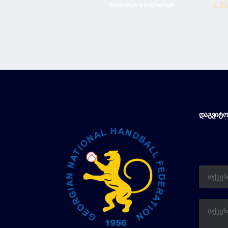
ᲡᲞᲝᲜᲡᲝᲠᲔᲑᲘ & ᲞᲐᲠᲢᲜᲘᲝᲠᲔᲑᲘ
ᲓᲐᲒᲕᲘᲢᲝ