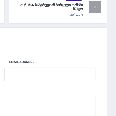
29/11/14 ᲡᲐᲛᲢᲠᲔᲓᲘᲐᲛ ᲞᲘᲠᲕᲔᲚᲘ ᲗᲐᲛᲐᲨᲘ
ᲬᲐᲐᲒᲝ
29/11/2014
EMAIL ADDRESS