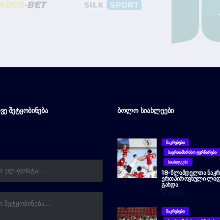
ᲕᲔ ᲨᲔᲢᲧᲝᲑᲘᲜᲔᲑᲐ
ᲑᲝᲚᲝ ᲡᲘᲐᲮᲚᲔᲔᲑᲘ
ᲜᲐᲙᲠᲔᲑᲔᲑᲘ
ᲡᲐᲔᲠᲗᲐᲨᲘᲠᲘᲡᲝ ᲢᲣᲠᲜᲘᲠᲔᲑᲘ
ᲡᲘᲐᲮᲚᲔᲔᲑᲘ
18-ᲬᲚᲐᲛᲓᲔᲚᲗᲐ ᲜᲐᲙᲠ
ᲔᲠᲗᲞᲘᲠᲝᲕᲜᲣᲚᲘ ᲚᲘᲓ
ᲒᲐᲮᲓᲐ
06/08/2026
ᲜᲐᲙᲠᲔᲑᲔᲑᲘ