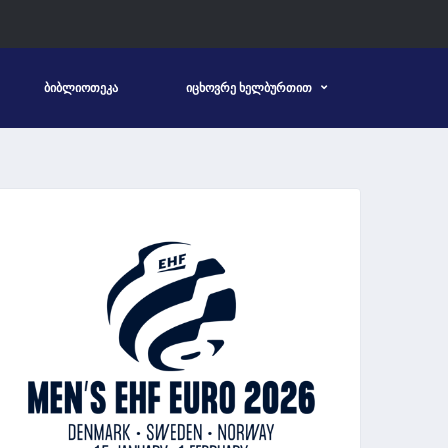
ᲑᲘᲑᲚᲘᲝᲗᲔᲙᲐ
ᲘᲪᲮᲝᲕᲠᲔ ᲮᲔᲚᲑᲣᲠᲗᲘᲗ