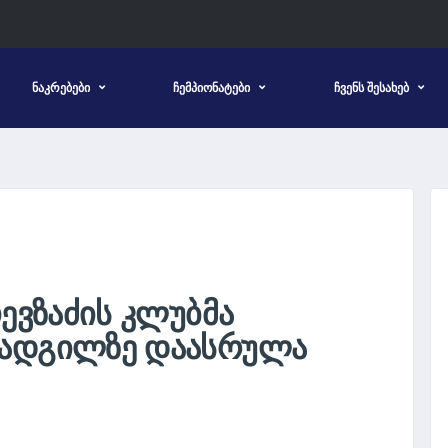
ᲜᲐᲙᲠᲔᲑᲔᲑᲘ
ᲩᲔᲛᲞᲘᲝᲜᲐᲢᲔᲑᲘ
ᲩᲕᲔᲜᲡ ᲨᲔᲡᲐᲮᲔᲑ
ᲗᲔᲕᲖᲐᲫᲘᲡ ᲙᲚᲣᲑᲛᲐ
 ᲐᲓᲒᲘᲚᲖᲔ ᲓᲐᲐᲡᲠᲣᲚᲐ