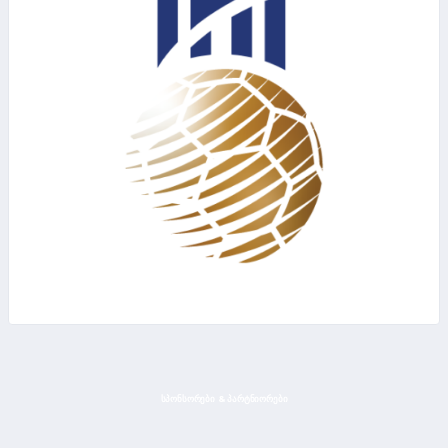
ᲡᲞᲝᲜᲡᲝᲠᲔᲑᲘ & ᲞᲐᲠᲢᲜᲘᲝᲠᲔᲑᲘ