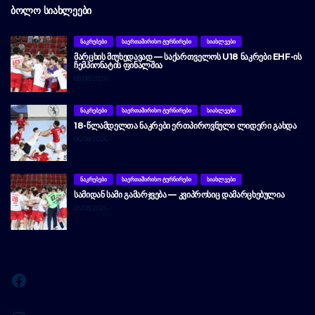
ᲑᲝᲚᲝ ᲡᲘᲐᲮᲚᲔᲔᲑᲘ
ᲜᲐᲙᲠᲔᲑᲔᲑᲘ
ᲡᲐᲔᲠᲗᲐᲨᲘᲠᲘᲡᲝ ᲢᲣᲠᲜᲘᲠᲔᲑᲘ
ᲡᲘᲐᲮᲚᲔᲔᲑᲘ
ᲛᲐᲠᲪᲮᲘᲡ ᲛᲘᲣᲮᲔᲓᲐᲕᲐᲓ — ᲡᲐᲥᲐᲠᲗᲕᲔᲚᲝᲡ U18 ᲜᲐᲙᲠᲔᲑᲘ EHF-ᲘᲡ
ᲩᲔᲛᲞᲘᲝᲜᲐᲢᲘᲡ ᲤᲘᲜᲐᲚᲨᲘᲐ
08/08/2026
ᲜᲐᲙᲠᲔᲑᲔᲑᲘ
ᲡᲐᲔᲠᲗᲐᲨᲘᲠᲘᲡᲝ ᲢᲣᲠᲜᲘᲠᲔᲑᲘ
ᲡᲘᲐᲮᲚᲔᲔᲑᲘ
18-ᲬᲚᲐᲛᲓᲔᲚᲗᲐ ᲜᲐᲙᲠᲔᲑᲘ ᲔᲠᲗᲞᲘᲠᲝᲕᲜᲣᲚᲘ ᲚᲘᲓᲔᲠᲘ ᲒᲐᲮᲓᲐ
06/08/2026
ᲜᲐᲙᲠᲔᲑᲔᲑᲘ
ᲡᲐᲔᲠᲗᲐᲨᲘᲠᲘᲡᲝ ᲢᲣᲠᲜᲘᲠᲔᲑᲘ
ᲡᲘᲐᲮᲚᲔᲔᲑᲘ
ᲡᲐᲛᲘᲓᲐᲜ ᲡᲐᲛᲘ ᲒᲐᲛᲐᲠᲯᲕᲔᲑᲐ — ᲙᲕᲘᲞᲠᲝᲡᲘᲪ ᲓᲐᲛᲐᲠᲪᲮᲔᲑᲣᲚᲘᲐ
05/08/2026
Facebook