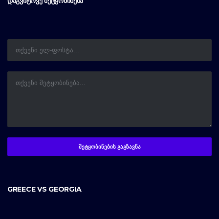
ᲓᲐᲒᲕᲘᲢᲝᲕᲔ ᲨᲔᲢᲧᲝᲑᲘᲜᲔᲑᲐ
GREECE VS GEORGIA