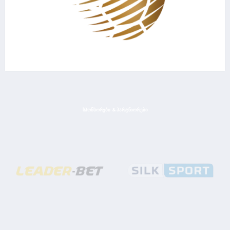
ᲡᲞᲝᲜᲡᲝᲠᲔᲑᲘ & ᲞᲐᲠᲢᲜᲘᲝᲠᲔᲑᲘ