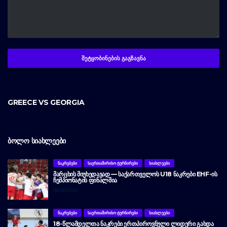
GREECE VS GEORGIA
ᲑᲝᲚᲝ ᲡᲘᲐᲮᲚᲔᲔᲑᲘ
ᲜᲐᲙᲠᲔᲑᲔᲑᲘ
ᲡᲐᲔᲠᲗᲐᲨᲘᲠᲘᲡᲝ ᲢᲣᲠᲜᲘᲠᲔᲑᲘ
ᲡᲘᲐᲮᲚᲔᲔᲑᲘ
ᲛᲐᲠᲪᲮᲘᲡ ᲛᲘᲣᲮᲔᲓᲐᲕᲐᲓ — ᲡᲐᲥᲐᲠᲗᲕᲔᲚᲝᲡ U18 ᲜᲐᲙᲠᲔᲑᲘ EHF-ᲘᲡ
ᲩᲔᲛᲞᲘᲝᲜᲐᲢᲘᲡ ᲤᲘᲜᲐᲚᲨᲘᲐ
08/08/2026
ᲜᲐᲙᲠᲔᲑᲔᲑᲘ
ᲡᲐᲔᲠᲗᲐᲨᲘᲠᲘᲡᲝ ᲢᲣᲠᲜᲘᲠᲔᲑᲘ
ᲡᲘᲐᲮᲚᲔᲔᲑᲘ
18-ᲬᲚᲐᲛᲓᲔᲚᲗᲐ ᲜᲐᲙᲠᲔᲑᲘ ᲔᲠᲗᲞᲘᲠᲝᲕᲜᲣᲚᲘ ᲚᲘᲓᲔᲠᲘ ᲒᲐᲮᲓᲐ