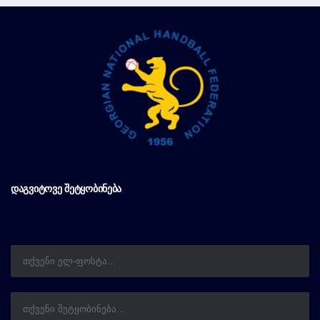
ᲓᲐᲒᲕᲘᲢᲝᲕᲔ ᲨᲔᲢᲧᲝᲑᲘᲜᲔᲑᲐ