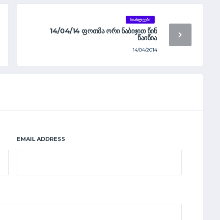
ᲡᲘᲐᲮᲚᲔᲔᲑᲘ
14/04/14 ᲤᲝᲗᲛᲐ ᲝᲠᲘ ᲜᲐᲑᲘᲯᲘᲗ ᲬᲘᲜ
ᲬᲐᲘᲬᲘᲐ
14/04/2014
EMAIL ADDRESS