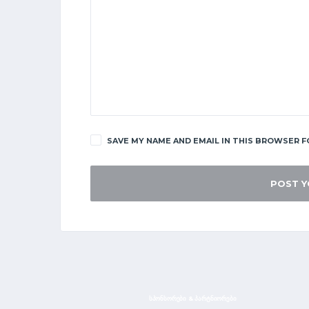
SAVE MY NAME AND EMAIL IN THIS BROWSER F
ᲡᲞᲝᲜᲡᲝᲠᲔᲑᲘ & ᲞᲐᲠᲢᲜᲘᲝᲠᲔᲑᲘ