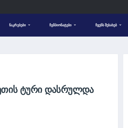
ᲜᲐᲙᲠᲔᲑᲔᲑᲘ
ᲩᲔᲛᲞᲘᲝᲜᲐᲢᲔᲑᲘ
ᲩᲕᲔᲜᲡ ᲨᲔᲡᲐᲮᲔᲑ
ᲔᲗᲘᲡ ᲢᲣᲠᲘ ᲓᲐᲡᲠᲣᲚᲓᲐ