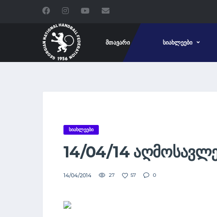
ᲛᲗᲐᲕᲐᲠᲘ
ᲡᲘᲐᲮᲚᲔᲔᲑᲘ
ᲡᲘᲐᲮᲚᲔᲔᲑᲘ
14/04/14 ᲐᲦᲛᲝᲡᲐᲕᲚ
14/04/2014
27
57
0