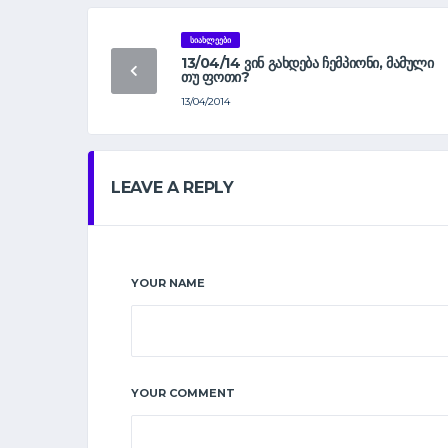
ᲡᲘᲐᲮᲚᲔᲔᲑᲘ
13/04/14 ᲕᲘᲜ ᲒᲐᲮᲓᲔᲑᲐ ᲩᲔᲛᲞᲘᲝᲜᲘ, ᲛᲐᲛᲣᲚᲘ
ᲗᲣ ᲤᲝᲗᲘ?
13/04/2014
LEAVE A REPLY
YOUR NAME
YOUR COMMENT