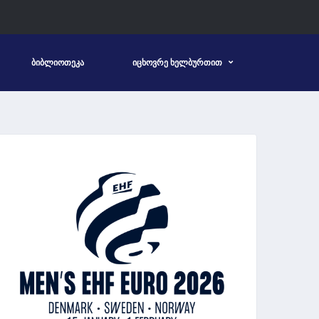
ᲑᲘᲑᲚᲘᲝᲗᲔᲙᲐ
ᲘᲪᲮᲝᲕᲠᲔ ᲮᲔᲚᲑᲣᲠᲗᲘᲗ