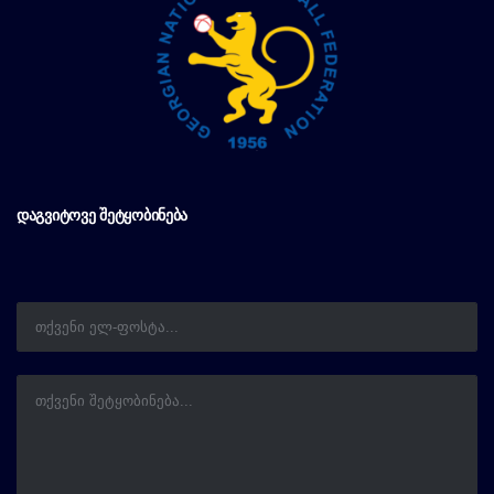
ᲓᲐᲒᲕᲘᲢᲝᲕᲔ ᲨᲔᲢᲧᲝᲑᲘᲜᲔᲑᲐ