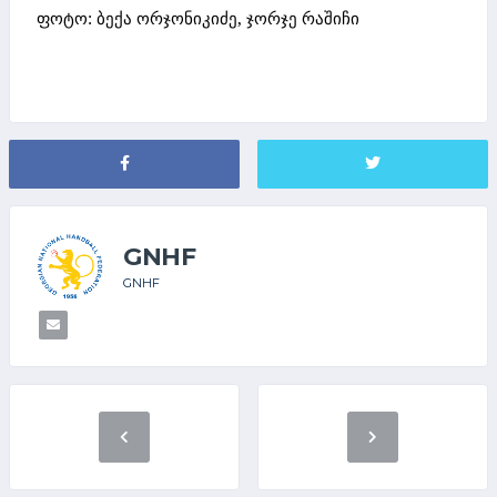
ფოტო: ბექა ორჯონიკიძე, ჯორჯე რაშიჩი
GNHF
GNHF