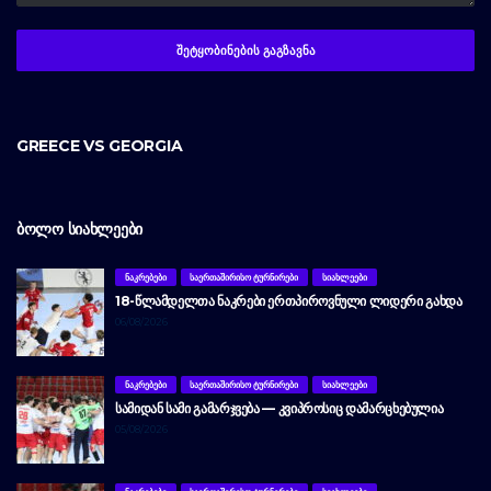
GREECE VS GEORGIA
ᲑᲝᲚᲝ ᲡᲘᲐᲮᲚᲔᲔᲑᲘ
ᲜᲐᲙᲠᲔᲑᲔᲑᲘ
ᲡᲐᲔᲠᲗᲐᲨᲘᲠᲘᲡᲝ ᲢᲣᲠᲜᲘᲠᲔᲑᲘ
ᲡᲘᲐᲮᲚᲔᲔᲑᲘ
18-ᲬᲚᲐᲛᲓᲔᲚᲗᲐ ᲜᲐᲙᲠᲔᲑᲘ ᲔᲠᲗᲞᲘᲠᲝᲕᲜᲣᲚᲘ ᲚᲘᲓᲔᲠᲘ ᲒᲐᲮᲓᲐ
06/08/2026
ᲜᲐᲙᲠᲔᲑᲔᲑᲘ
ᲡᲐᲔᲠᲗᲐᲨᲘᲠᲘᲡᲝ ᲢᲣᲠᲜᲘᲠᲔᲑᲘ
ᲡᲘᲐᲮᲚᲔᲔᲑᲘ
ᲡᲐᲛᲘᲓᲐᲜ ᲡᲐᲛᲘ ᲒᲐᲛᲐᲠᲯᲕᲔᲑᲐ — ᲙᲕᲘᲞᲠᲝᲡᲘᲪ ᲓᲐᲛᲐᲠᲪᲮᲔᲑᲣᲚᲘᲐ
05/08/2026