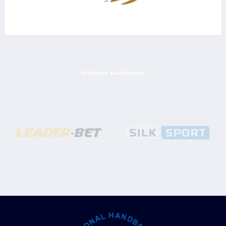
ᲡᲞᲝᲜᲡᲝᲠᲔᲑᲘ & ᲞᲐᲠᲢᲜᲘᲝᲠᲔᲑᲘ