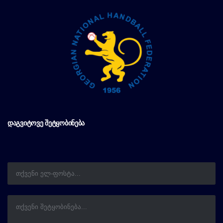
ᲓᲐᲒᲕᲘᲢᲝᲕᲔ ᲨᲔᲢᲧᲝᲑᲘᲜᲔᲑᲐ