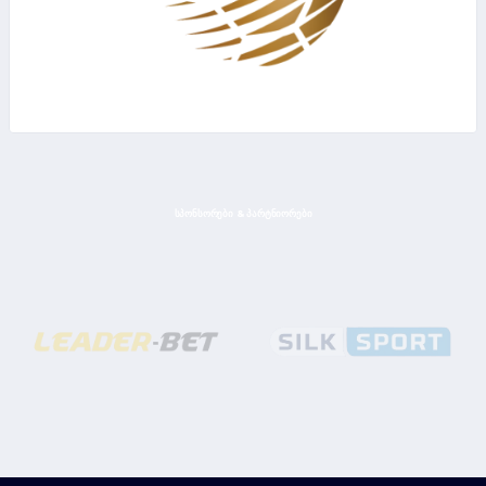
ᲡᲞᲝᲜᲡᲝᲠᲔᲑᲘ & ᲞᲐᲠᲢᲜᲘᲝᲠᲔᲑᲘ