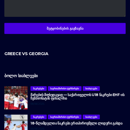
GREECE VS GEORGIA
ᲑᲝᲚᲝ ᲡᲘᲐᲮᲚᲔᲔᲑᲘ
ᲜᲐᲙᲠᲔᲑᲔᲑᲘ
ᲡᲐᲔᲠᲗᲐᲨᲘᲠᲘᲡᲝ ᲢᲣᲠᲜᲘᲠᲔᲑᲘ
ᲡᲘᲐᲮᲚᲔᲔᲑᲘ
ᲛᲐᲠᲪᲮᲘᲡ ᲛᲘᲣᲮᲔᲓᲐᲕᲐᲓ — ᲡᲐᲥᲐᲠᲗᲕᲔᲚᲝᲡ U18 ᲜᲐᲙᲠᲔᲑᲘ EHF-ᲘᲡ
ᲩᲔᲛᲞᲘᲝᲜᲐᲢᲘᲡ ᲤᲘᲜᲐᲚᲨᲘᲐ
08/08/2026
ᲜᲐᲙᲠᲔᲑᲔᲑᲘ
ᲡᲐᲔᲠᲗᲐᲨᲘᲠᲘᲡᲝ ᲢᲣᲠᲜᲘᲠᲔᲑᲘ
ᲡᲘᲐᲮᲚᲔᲔᲑᲘ
18-ᲬᲚᲐᲛᲓᲔᲚᲗᲐ ᲜᲐᲙᲠᲔᲑᲘ ᲔᲠᲗᲞᲘᲠᲝᲕᲜᲣᲚᲘ ᲚᲘᲓᲔᲠᲘ ᲒᲐᲮᲓᲐ
06/08/2026