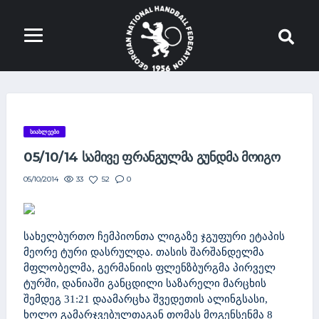
ᲡᲘᲐᲮᲚᲔᲔᲑᲘ
05/10/14 ᲡᲐᲛᲘᲕᲔ ᲤᲠᲐᲜᲒᲣᲚᲛᲐ ᲒᲣᲜᲓᲛᲐ ᲛᲝᲘᲒᲝ
33
52
0
05/10/2014
სახელბურთო ჩემპიონთა ლიგაზე ჯგუფური ეტაპის
მეორე ტური დასრულდა. თასის შარშანდელმა
მფლობელმა, გერმანიის ფლენზბურგმა პირველ
ტურში, დანიაში განცდილი საზარელი მარცხის
შემდეგ 31:21 დაამარცხა შვედეთის ალინგსასი,
ხოლო გამარჯვებულთაგან თომას მოგენსენმა 8